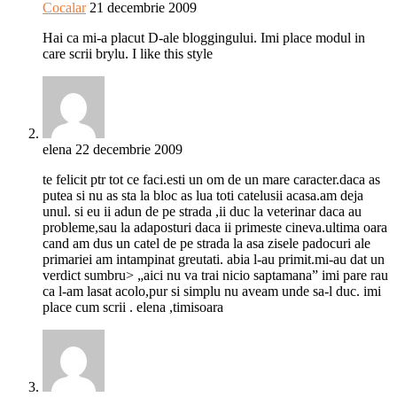
Cocalar
21 decembrie 2009
Hai ca mi-a placut D-ale bloggingului. Imi place modul in
care scrii brylu. I like this style
elena
22 decembrie 2009
te felicit ptr tot ce faci.esti un om de un mare caracter.daca as
putea si nu as sta la bloc as lua toti catelusii acasa.am deja
unul. si eu ii adun de pe strada ,ii duc la veterinar daca au
probleme,sau la adaposturi daca ii primeste cineva.ultima oara
cand am dus un catel de pe strada la asa zisele padocuri ale
primariei am intampinat greutati. abia l-au primit.mi-au dat un
verdict sumbru> „aici nu va trai nicio saptamana” imi pare rau
ca l-am lasat acolo,pur si simplu nu aveam unde sa-l duc. imi
place cum scrii . elena ,timisoara