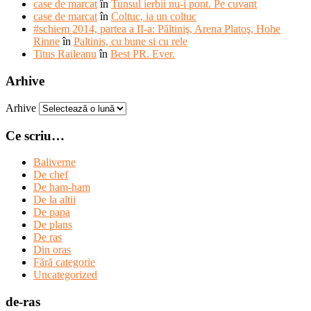
case de marcat
în
Tunsul ierbii nu-i pont. Pe cuvant
case de marcat
în
Coltuc, ia un coltuc
#schiem 2014, partea a II-a: Păltiniş, Arena Platoş, Hohe
Rinne
în
Paltinis, cu bune si cu rele
Titus Raileanu
în
Best PR. Ever.
Arhive
Arhive
Ce scriu…
Baliverne
De chef
De ham-ham
De la altii
De papa
De plans
De ras
Din oras
Fără categorie
Uncategorized
de-ras