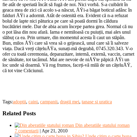
fie atât de speriată încât să fugă de noi. Nici vorbă. S-a cuibărit în
geaca mea de zici că acolo s-a născut, ÅŸi-a băgat boticul adânc în
falduri ÅŸi a adormit. Atât de ostenită era. Evident că n-a refuzat
bolul de lapte nici păturica pe care să poată dormi în căldura
bucătăriei mele. Dar de abia acum începe partea grea. Normal că nu
o pot lăsa din nou afară. Iarna e nemiloasă cu puiuții, mai ales unul
slăbuț ca ea. Prin urmare, din momentul acesta îi caut un stăpân.
Bun, milos ÅŸi care să vrea să o grijească, unul care să îi salveze
viața. Dacă vreți cățeluÅŸa, sunați-mă degrabă, 0745.320.343. V-o
ofer cu toată ceremonia, deparazitare, internă, externă, vaccin, carnet
de sănătate, tot tacâmul. Mai are nevoie de niÅŸte păpică ÅŸi un
loc unde să doarmă. Vă rog frumos, faceți-vă milă de un cățeluÅŸ,
că tot vine Crăciunul.
Tags:
adoptii
,
caini
,
campanii
,
dragii mei
,
tanase si uratica
Related Posts
Din aberatiile statului roman
7 comentarii
|
Apr 21, 2010
Unde citim o carte buna