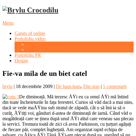
Menu
Gangs of online
Portofoliu video
Evenimente culturale
Evenimente sportive
Portofoliu PR
Despre
Fie-va mila de un biet catel
brylu
|
18 decembrie 2009
|
De ham-ham
,
Din oras
|
5 comentarii
De dimineață. Mă trezesc ÅŸi eu ca omul ÅŸi mă întind
din toate încheieturile în fața ferestrei. Curios să văd dacă a mai nins,
dacă se vede maÅŸina sub stratul de zăpadă, cât o să îmi ia să o
curăț, ÅŸtiți voi, gânduri d-astea de dimineață de iarnă. Când văd o
mogâldeață care se ținea după unul ÅŸi altul care veneau sau plecau
la servici. Tremura toată de zici că avea Parkinson, cu țurțuri agățați
de fiecare păr, complet înghețată. Am organizat rapid echipa de
salvare, cu Å¢ica ÅŸi Tănă ÅŸi-am plecat după ea, sperând să nu