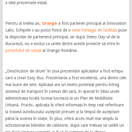
a ideii prezentate inițial.
Pentru al treilea an,
Orange
a fost partener principal al Innovation
Labs. Echipele s-au putut folosi de o
serie întreagă de facilități
puse
la dispoziție de partenerul principal, iar după Demo Day-ul de la
București, nu e exclus ca unele dintre aceste proiecte să intre în
portofoliul de soluții
al Orange România.
„Deschizător de drum” în ziua prezentării aplicațiilor a fost echipa
care a creat Easy Bus. Prezentarea a fost excelentă, una dintre cele
mai bune ale serii. Aplicația are un imens potențial pentru întreg
sistemul de transport în comun din țară, în special în Sibiu unde
administrația locală tocmai lucrează la un Plan de Mobilitate
Urbană. Practic, aplicația îți oferă informații în timp real referitoare
la traseul autobuzului așteptat precum și la timpul de așteptare
până la sosirea în stație. În plus, oferă acces mult mai simplu la
achiziționarea biletelor de călătorie, după care trebuie să umbli un