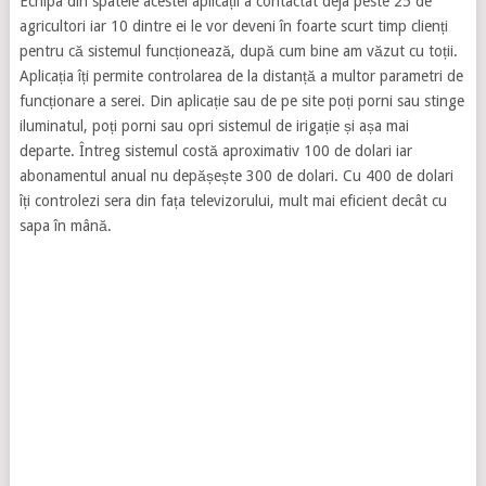
Echipa din spatele acestei aplicații a contactat deja peste 25 de
agricultori iar 10 dintre ei le vor deveni în foarte scurt timp clienți
pentru că sistemul funcționează, după cum bine am văzut cu toții.
Aplicația îți permite controlarea de la distanță a multor parametri de
funcționare a serei. Din aplicație sau de pe site poți porni sau stinge
iluminatul, poți porni sau opri sistemul de irigație și așa mai
departe. Întreg sistemul costă aproximativ 100 de dolari iar
abonamentul anual nu depășește 300 de dolari. Cu 400 de dolari
îți controlezi sera din fața televizorului, mult mai eficient decât cu
sapa în mână.