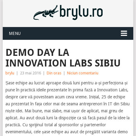
MENU
DEMO DAY LA
INNOVATION LABS SIBIU
brylu
|
23 mai 2016
|
Din oras
|
Niciun comentariu
Șase echipe au lucrat aproape două luni pentru a-și perfecționa și
pune în practică ideile prezentate în prima fază a Innovation Labs,
despre care vă povesteam acum ceva vreme. Inițial, 25 de echipe
au prezentat în fața celor mai de seama antreprenori în IT din Sibiu
niște idei. Mai bune, mai slabe, mai ușor de aplicat, mai greu de
aplicat. Au avut două luni la dispoziție ca să facă pasul de la idee la
practică. Cu sprijinul total al sponsorilor și partenerilor
evenimentului, cele șase echipe au avut de pregătit varianta demo