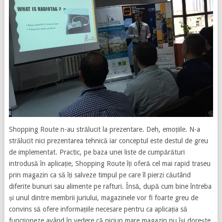
Shopping Route n-au strălucit la prezentare. Deh, emoțiile. N-a
strălucit nici prezentarea tehnică iar conceptul este destul de greu
de implementat. Practic, pe baza unei liste de cumpărături
introdusă în aplicație, Shopping Route îți oferă cel mai rapid traseu
prin magazin ca să îți salveze timpul pe care îl pierzi căutând
diferite bunuri sau alimente pe rafturi. Însă, după cum bine întreba
și unul dintre membrii juriului, magazinele vor fi foarte greu de
convins să ofere informațiile necesare pentru ca aplicația să
funcționeze având în vedere că niciun mare magazin nu își dorește