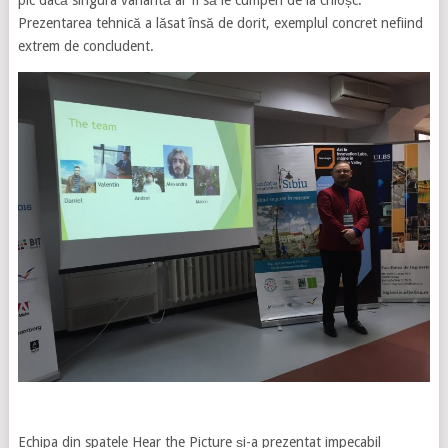
pic dacă singura variantă ar fi să le cumperi de la chioșc.
Prezentarea tehnică a lăsat însă de dorit, exemplul concret nefiind
extrem de concludent.
Echipa din spatele Hear the Picture și-a prezentat impecabil