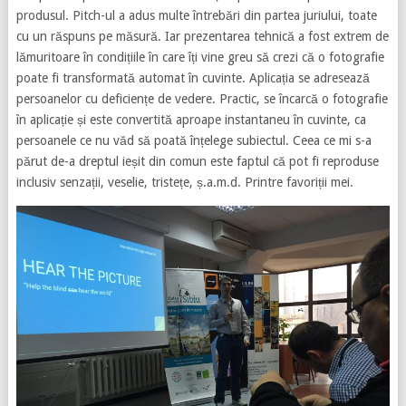
produsul. Pitch-ul a adus multe întrebări din partea juriului, toate
cu un răspuns pe măsură. Iar prezentarea tehnică a fost extrem de
lămuritoare în condițiile în care îți vine greu să crezi că o fotografie
poate fi transformată automat în cuvinte. Aplicația se adresează
persoanelor cu deficiențe de vedere. Practic, se încarcă o fotografie
în aplicație și este convertită aproape instantaneu în cuvinte, ca
persoanele ce nu văd să poată înțelege subiectul. Ceea ce mi s-a
părut de-a dreptul ieșit din comun este faptul că pot fi reproduse
inclusiv senzații, veselie, tristețe, ș.a.m.d. Printre favoriții mei.