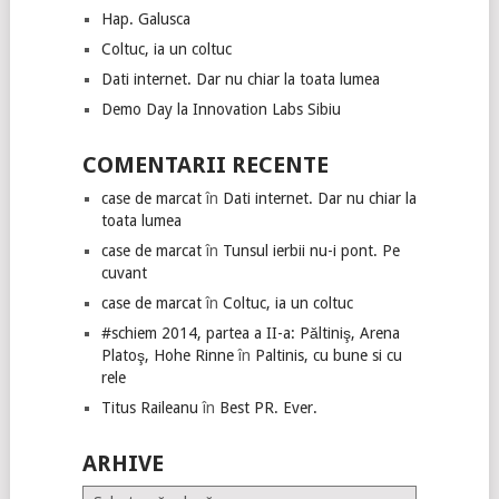
Hap. Galusca
Coltuc, ia un coltuc
Dati internet. Dar nu chiar la toata lumea
Demo Day la Innovation Labs Sibiu
COMENTARII RECENTE
case de marcat
în
Dati internet. Dar nu chiar la
toata lumea
case de marcat
în
Tunsul ierbii nu-i pont. Pe
cuvant
case de marcat
în
Coltuc, ia un coltuc
#schiem 2014, partea a II-a: Păltiniş, Arena
Platoş, Hohe Rinne
în
Paltinis, cu bune si cu
rele
Titus Raileanu
în
Best PR. Ever.
ARHIVE
Arhive