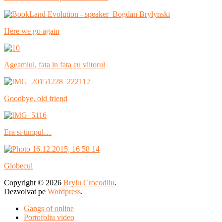
Here we go again
Ageamiul, fata in fata cu viitorul
Goodbye, old friend
Era si timpul…
Globecul
Copyright © 2026
Brylu Crocodilu
.
Dezvolvat pe
Wordpress
.
Gangs of online
Portofoliu video