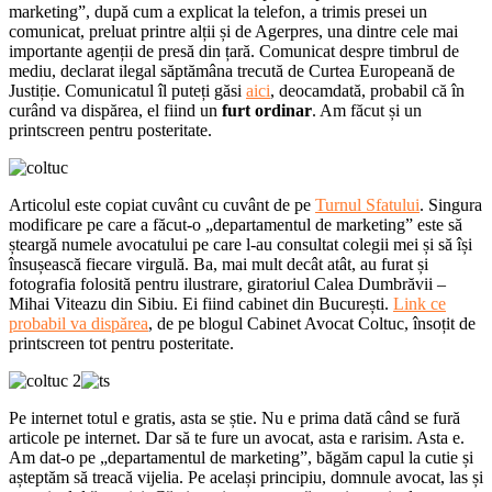
marketing”, după cum a explicat la telefon, a trimis presei un
comunicat, preluat printre alții și de Agerpres, una dintre cele mai
importante agenții de presă din țară. Comunicat despre timbrul de
mediu, declarat ilegal săptămâna trecută de Curtea Europeană de
Justiție. Comunicatul îl puteți găsi
aici
, deocamdată, probabil că în
curând va dispărea, el fiind un
furt ordinar
. Am făcut și un
printscreen pentru posteritate.
Articolul este copiat cuvânt cu cuvânt de pe
Turnul Sfatului
. Singura
modificare pe care a făcut-o „departamentul de marketing” este să
șteargă numele avocatului pe care l-au consultat colegii mei și să își
însușească fiecare virgulă. Ba, mai mult decât atât, au furat și
fotografia folosită pentru ilustrare, giratoriul Calea Dumbrăvii –
Mihai Viteazu din Sibiu. Ei fiind cabinet din București.
Link ce
probabil va dispărea
, de pe blogul Cabinet Avocat Coltuc, însoțit de
printscreen tot pentru posteritate.
Pe internet totul e gratis, asta se știe. Nu e prima dată când se fură
articole pe internet. Dar să te fure un avocat, asta e rarisim. Asta e.
Am dat-o pe „departamentul de marketing”, băgăm capul la cutie și
așteptăm să treacă vijelia. Pe același principiu, domnule avocat, las și