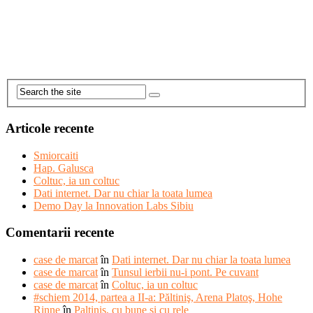
Articole recente
Smiorcaiti
Hap. Galusca
Coltuc, ia un coltuc
Dati internet. Dar nu chiar la toata lumea
Demo Day la Innovation Labs Sibiu
Comentarii recente
case de marcat
în
Dati internet. Dar nu chiar la toata lumea
case de marcat
în
Tunsul ierbii nu-i pont. Pe cuvant
case de marcat
în
Coltuc, ia un coltuc
#schiem 2014, partea a II-a: Păltiniş, Arena Platoş, Hohe
Rinne
în
Paltinis, cu bune si cu rele