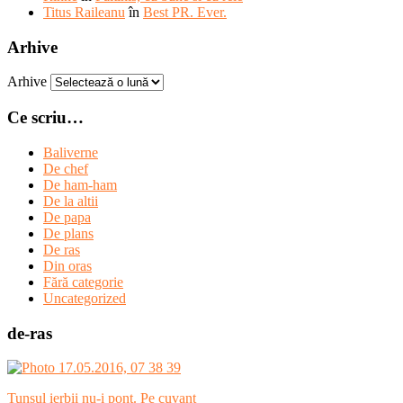
Titus Raileanu
în
Best PR. Ever.
Arhive
Arhive
Ce scriu…
Baliverne
De chef
De ham-ham
De la altii
De papa
De plans
De ras
Din oras
Fără categorie
Uncategorized
de-ras
Tunsul ierbii nu-i pont. Pe cuvant