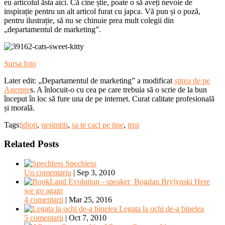
eu articolul ăsta aici. Că cine știe, poate o să aveți nevoie de
inspirație pentru un alt articol furat cu japca. Vă pun și o poză,
pentru ilustrație, să nu se chinuie prea mult colegii din
„departamentul de marketing”.
Sursa foto
Later edit: „Departamentul de marketing” a modificat
știrea de pe
Agerpre
s. A înlocuit-o cu cea pe care trebuia să o scrie de la bun
început în loc să fure una de pe internet. Curat calitate profesională
și morală.
Tags:
idioti
,
nesimtiti
,
sa te caci pe tine
,
trist
Related Posts
Spechless
Un comentariu
|
Sep 3, 2010
Here
we go again
4 comentarii
|
Mar 25, 2016
Legata la ochi de-a binelea
5 comentarii
|
Oct 7, 2010