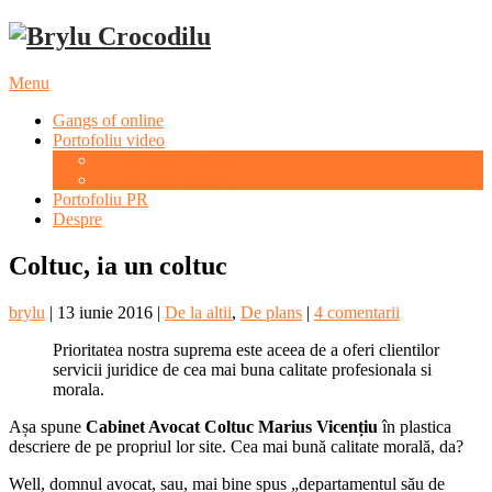
Menu
Gangs of online
Portofoliu video
Evenimente culturale
Evenimente sportive
Portofoliu PR
Despre
Coltuc, ia un coltuc
brylu
|
13 iunie 2016
|
De la altii
,
De plans
|
4 comentarii
Prioritatea nostra suprema este aceea de a oferi clientilor
servicii juridice de cea mai buna calitate profesionala si
morala.
Așa spune
Cabinet Avocat Coltuc Marius Vicențiu
în plastica
descriere de pe propriul lor site. Cea mai bună calitate morală, da?
Well, domnul avocat, sau, mai bine spus „departamentul său de