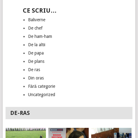
CE SCRIU…
Baliverne
De chef
De ham-ham
De la altii
De papa
De plans
De ras
Din oras
Fără categorie
Uncategorized
DE-RAS