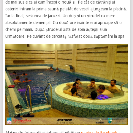
de mai sus e ca și cum începi o nouă zi. Pe cât de cătrăniți și
osteniți intram la prima saună pe atât de veseli ajungeam la piscină.
Iar la final, sesiunea de jacuzzi. Un duș și un ștrudel cu mere
absolutamente demențial. Cu două ore înainte erai aproape să o
chemi pe mami. După ștrudelul ăsta de abia aștepți ziua
următoare. Pe cuvânt de cercetaș răsfățat două săptămâni la spa.
Mai multe fotografii și informații găsiți pe
pagina de Facebook
a