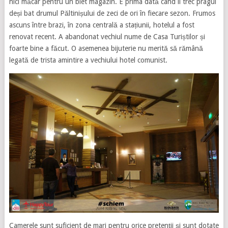
nici măcar pentru un biet magazin. E prima dată când îi trec pragul
deși bat drumul Păltinișului de zeci de ori în fiecare sezon. Frumos
ascuns între brazi, în zona centrală a stațiunii, hotelul a fost
renovat recent. A abandonat vechiul nume de Casa Turiștilor și
foarte bine a făcut. O asemenea bijuterie nu merită să rămână
legată de trista amintire a vechiului hotel comunist.
Camerele sunt suficient de mari pentru orice pretenții și sunt dotate