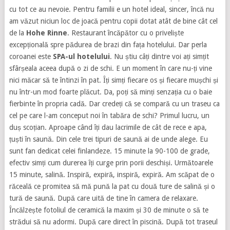
cu tot ce au nevoie. Pentru familii e un hotel ideal, sincer, încă nu
am văzut niciun loc de joacă pentru copii dotat atât de bine cât cel
de la
Hohe Rinne
. Restaurant încăpător cu o priveliște
excepțională spre pădurea de brazi din fața hotelului. Dar perla
coroanei este
SPA-ul hotelului
. Nu știu câți dintre voi ați simțit
sfârșeala aceea după o zi de schi. E un moment în care nu-ți vine
nici măcar să te întinzi în pat. Îți simți fiecare os și fiecare mușchi și
nu într-un mod foarte plăcut. Da, poți să minți senzația cu o baie
fierbinte în propria cadă. Dar credeți că se compară cu un traseu ca
cel pe care l-am conceput noi în tabăra de schi? Primul lucru, un
duș scoțian. Aproape când îți dau lacrimile de cât de rece e apa,
țuști în saună. Din cele trei tipuri de saună ai de unde alege. Eu
sunt fan dedicat celei finlandeze. 15 minute la 90-100 de grade,
efectiv simți cum durerea îți curge prin porii deschiși. Următoarele
15 minute, salină. Inspiră, expiră, inspiră, expiră. Am scăpat de o
răceală ce promitea să mă pună la pat cu două ture de salină și o
tură de saună. După care uită de tine în camera de relaxare.
Încălzește fotoliul de ceramică la maxim și 30 de minute o să te
strădui să nu adormi. După care direct în piscină. După tot traseul