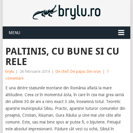
MENU
PALTINIS, CU BUNE SI CU
RELE
brylu
|
26 februarie 2014
|
De chef
,
De papa
,
Din oras
|
7
comentarii
E una dintre stațiunile montane din România aflată la mare
altitudine. Ceea ce în momentul ăsta, în care în cea mai grea iarnă
din ultimii 30 de ani a nins exact 3 zile, înseamnă totul. Teoretic
aparține municipiului Sibiu. Practic, aparține tuturor comunelor din
preajmă, Cristian, Rășinari, Gura Râului și cine mai știe câte alte
comune. Este, sau mai bine spus ar putea fi, o bijuterie. Peisajul
este absolut impresionant. Pădure cât vezi cu ochii, Sibiul în