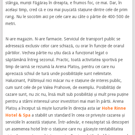
stânga, munții Făgăraș în dreapta, e frumos foc, ce mai. Dar, în
același timp, cred că e cea mai pușcată stațiune dintre cele de prim
rang. Nu le socotim aici pe cele care au câte o pârtie de 400-500 de
metri.
N-are magazin. N-are farmacie. Serviciul de transport public se
adresează exclusiv celor care schiază, cu orar în funcție de orarul
pârtiilor. Vechea pârtie nu știu dacă a funcționat legat o
săptămână întreg sezonul. Practic, toată activitatea sportivă pe
timp de iarnă se rezumă la Arena Platoș, pentru cei care nu
apreciază schiul de tură unde posibilitățile sunt nelimitate.
Halucinant, Păltinișul nici măcar nu e stațiune de interes public,
cum sunt cele de pe Valea Prahovei, de exemplu. Posibilități de
cazare sunt, nu zic nu, însă mult sub posibilități și mult prea puține
pentru a stârni interesul unor investitori mai mari în pârtii. Arena
Platoș a început să miște lucrurile în direcția asta iar
Hohe Rinne
Hotel & Spa
a stabilit un standard în ceea ce privește cazarea și
serviciile în această stațiune. Într-adevăr, e neașteptat să descoperi
un asemenea hotel într-o stațiune care nu găsește rentabilitatea