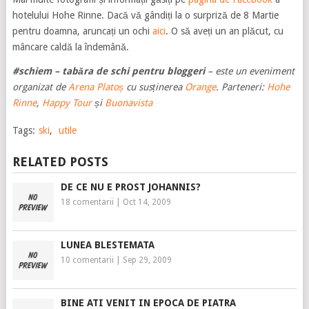
hotelului Hohe Rinne. Dacă vă gândiți la o surpriză de 8 Martie
pentru doamna, aruncați un ochi
aici
. O să aveți un an plăcut, cu
mâncare caldă la îndemână.
#schiem – tabăra de schi pentru bloggeri
– este un eveniment
organizat de
Arena Platoș
cu susținerea
Orange
. Parteneri:
Hohe
Rinne
,
Happy Tour
și
Buonavista
Tags:
ski
,
utile
RELATED POSTS
DE CE NU E PROST JOHANNIS?
18 comentarii
|
Oct 14, 2009
LUNEA BLESTEMATA
10 comentarii
|
Sep 29, 2009
BINE ATI VENIT IN EPOCA DE PIATRA