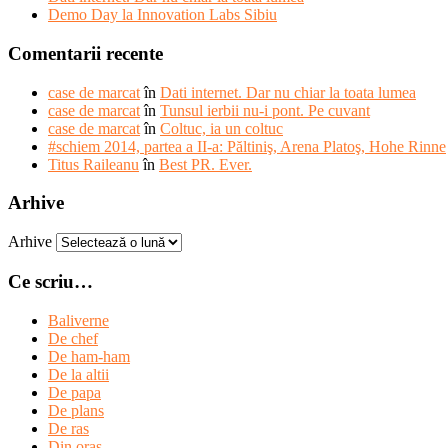
Demo Day la Innovation Labs Sibiu
Comentarii recente
case de marcat
în
Dati internet. Dar nu chiar la toata lumea
case de marcat
în
Tunsul ierbii nu-i pont. Pe cuvant
case de marcat
în
Coltuc, ia un coltuc
#schiem 2014, partea a II-a: Păltiniş, Arena Platoş, Hohe Rinne
Titus Raileanu
în
Best PR. Ever.
Arhive
Arhive
Ce scriu…
Baliverne
De chef
De ham-ham
De la altii
De papa
De plans
De ras
Din oras