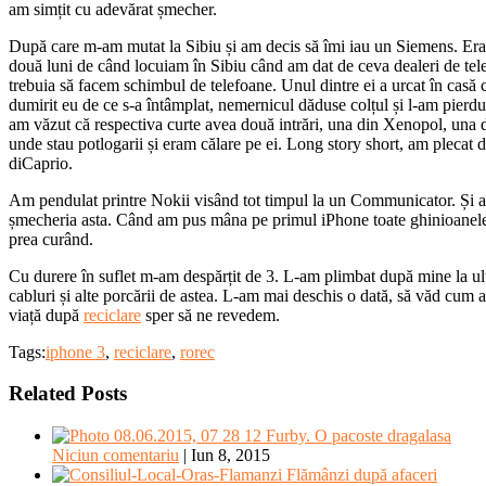
am simțit cu adevărat șmecher.
După care m-am mutat la Sibiu și am decis să îmi iau un Siemens. Erau
două luni de când locuiam în Sibiu când am dat de ceva dealeri de tele
trebuia să facem schimbul de telefoane. Unul dintre ei a urcat în casă 
dumirit eu de ce s-a întâmplat, nemernicul dăduse colțul și l-am pierdut
am văzut că respectiva curte avea două intrări, una din Xenopol, una di
unde stau potlogarii și eram călare pe ei. Long story short, am plecat 
diCaprio.
Am pendulat printre Nokii visând tot timpul la un Communicator. Și am
șmecheria asta. Când am pus mâna pe primul iPhone toate ghinioanele 
prea curând.
Cu durere în suflet m-am despărțit de 3. L-am plimbat după mine la ult
cabluri și alte porcării de astea. L-am mai deschis o dată, să văd cum
viață după
reciclare
sper să ne revedem.
Tags:
iphone 3
,
reciclare
,
rorec
Related Posts
Furby. O pacoste dragalasa
Niciun comentariu
|
Iun 8, 2015
Flămânzi după afaceri