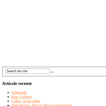
Articole recente
Smiorcaiti
Hap. Galusca
Coltuc, ia un coltuc
Dati internet. Dar nu chiar la toata lumea