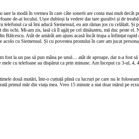
 tare la modă în vremea în care câte sonerii are conta mai mult decât 
foane de-ai locului. Ușor dubioși la vedere dar tare guralivi și de trea
cu telefonul ca să îmi aducă Siemensul, eu am rămas jos cu celălalt. Și 
 din ochi. Mi-am zis, lasă că îl agăț pe cel dinăuntru, mă duc peste el. Nu
n Bălcescu. Atât de amărât am ajuns acasă încât trupa a înființat rapid o 
de acolo cu Siemensul. Și cu povestea prostului în care am jucat personaj
 fost la un pas să pun mâna pe unul… atât de aproape, dar n-a fost să 
mele cu telefoane au dispărut ca prin minune. Am început cu 3-ul, 4, 4
imele două mutări, într-o cutiuță plină cu lucruri pe care nu le foloseam
 arată primul măr din viața mea. Vreo 15 minute a stat doar mărul pe ecra