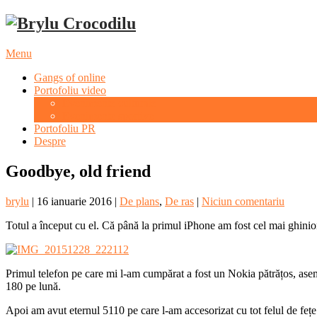
Menu
Gangs of online
Portofoliu video
Evenimente culturale
Evenimente sportive
Portofoliu PR
Despre
Goodbye, old friend
brylu
|
16 ianuarie 2016
|
De plans
,
De ras
|
Niciun comentariu
Totul a început cu el. Că până la primul iPhone am fost cel mai ghini
Primul telefon pe care mi l-am cumpărat a fost un Nokia pătrățos, ase
180 pe lună.
Apoi am avut eternul 5110 pe care l-am accesorizat cu tot felul de fețe 