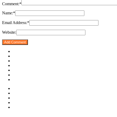
Comment:
*
Name:
*
Email Address:
*
Website: