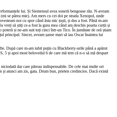
performanțele lui. Și Siemensul avea sonerii bengoase rău. N-aveam
bă (mi se părea mie). Am mers cu cei doi pe strada Xenopol, unde
povesteam noi cu spor când ăsta mic țuști, și dus a fost. Până m-am
 vreți să știți ce-a fost la gura mea când am deschis poarta curții și
poteră și ne-am suit toți cinci într-un Tico. În jumătate de oră știam
ul principal. Sincer, aveam șanse mari să iau Oscar înaintea lui
fie. După care m-am iubit puțin cu Blackberry-urile până a apărut
S, 5 și apoi most belovedul 6 de care mă tem că n-o să mă despart
 niciodată dar care păreau indispensabile. De cele mai multe ori
n și atunci am zis, gata. Drum bun, prieten credincios. Dacă există