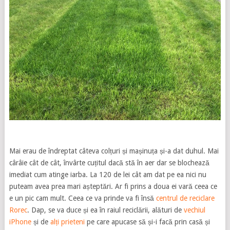
Mai erau de îndreptat câteva colțuri și mașinuța și-a dat duhul. Mai
cârâie cât de cât, învârte cuțitul dacă stă în aer dar se blochează
imediat cum atinge iarba. La 120 de lei cât am dat pe ea nici nu
puteam avea prea mari așteptări. Ar fi prins a doua ei vară ceea ce
e un pic cam mult. Ceea ce va prinde va fi însă
centrul de reciclare
Rorec
. Dap, se va duce și ea în raiul reciclării, alături de
vechiul
iPhone
și de
alți prieteni
pe care apucase să și-i facă prin casă și