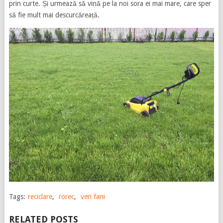
prin curte. Și urmează să vină pe la noi sora ei mai mare, care sper
să fie mult mai descurcăreață.
Tags:
reciclare
,
rorec
,
veri fani
RELATED POSTS