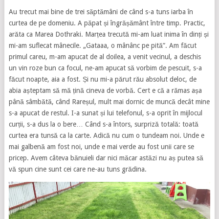
Au trecut mai bine de trei săptămâni de când s-a tuns iarba în
curtea de pe domeniu. A păpat și îngrășământ între timp. Practic,
arăta ca Marea Dothraki. Marțea trecută mi-am luat inima în dinți și
mi-am suflecat mânecile. „Gataaa, o mânânc pe pită”. Am făcut
primul careu, m-am apucat de al doilea, a venit vecinul, a deschis
un vin roze bun ca focul, ne-am apucat să vorbim de pescuit, s-a
făcut noapte, aia a fost. Și nu mi-a părut rău absolut deloc, de
abia așteptam să mă țină cineva de vorbă. Cert e că a rămas așa
până sâmbătă, când Rareșul, mult mai dornic de muncă decât mine
s-a apucat de restul. I-a sunat și lui telefonul, s-a oprit în mijlocul
curții, s-a dus la o bere… Când s-a întors, surpriză totală: toată
curtea era tunsă ca la carte. Adică nu cum o tundeam noi. Unde e
mai galbenă am fost noi, unde e mai verde au fost unii care se
pricep. Avem câteva bănuieli dar nici măcar astăzi nu aș putea să
vă spun cine sunt cei care ne-au tuns grădina.