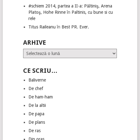
#schiem 2014, partea a II-a: Păltiniş, Arena
Platoş, Hohe Rinne
în
Paltinis, cu bune si cu
rele
Titus Raileanu
în
Best PR. Ever.
ARHIVE
Arhive
CE SCRIU…
Baliverne
De chef
De ham-ham
De la altii
De papa
De plans
De ras
Din oras