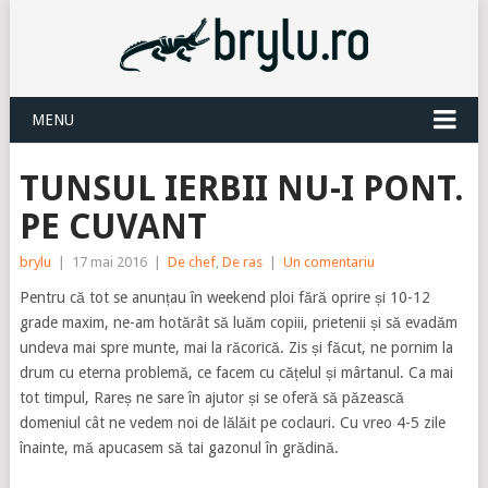
MENU
TUNSUL IERBII NU-I PONT.
PE CUVANT
brylu
|
17 mai 2016
|
De chef
,
De ras
|
Un comentariu
Pentru că tot se anunțau în weekend ploi fără oprire și 10-12
grade maxim, ne-am hotărât să luăm copiii, prietenii și să evadăm
undeva mai spre munte, mai la răcorică. Zis și făcut, ne pornim la
drum cu eterna problemă, ce facem cu cățelul și mârtanul. Ca mai
tot timpul, Rareș ne sare în ajutor și se oferă să păzească
domeniul cât ne vedem noi de lălăit pe coclauri. Cu vreo 4-5 zile
înainte, mă apucasem să tai gazonul în grădină.