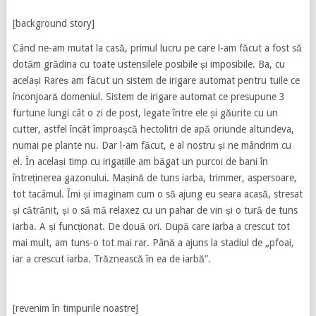
[background story]
Când ne-am mutat la casă, primul lucru pe care l-am făcut a fost să
dotăm grădina cu toate ustensilele posibile și imposibile. Ba, cu
același Rareș am făcut un sistem de irigare automat pentru tuile ce
înconjoară domeniul. Sistem de irigare automat ce presupune 3
furtune lungi cât o zi de post, legate între ele și găurite cu un
cutter, astfel încât împroașcă hectolitri de apă oriunde altundeva,
numai pe plante nu. Dar l-am făcut, e al nostru și ne mândrim cu
el. În același timp cu irigațiile am băgat un purcoi de bani în
întreținerea gazonului. Mașină de tuns iarba, trimmer, aspersoare,
tot tacâmul. Îmi și imaginam cum o să ajung eu seara acasă, stresat
și cătrănit, și o să mă relaxez cu un pahar de vin și o tură de tuns
iarba. A și funcționat. De două ori. După care iarba a crescut tot
mai mult, am tuns-o tot mai rar. Până a ajuns la stadiul de „pfoai,
iar a crescut iarba. Trăznească în ea de iarbă”.
[revenim în timpurile noastre]