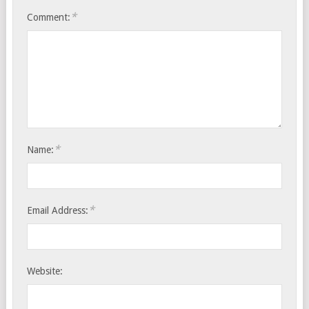
*
Comment:
*
Name:
*
Email Address:
Website: