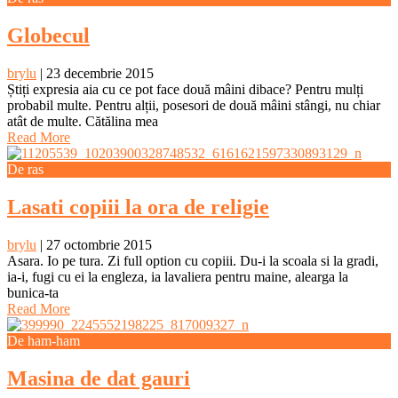
Globecul
brylu
|
23 decembrie 2015
Știți expresia aia cu ce pot face două mâini dibace? Pentru mulți
probabil multe. Pentru alții, posesori de două mâini stângi, nu chiar
atât de multe. Cătălina mea
Read More
De ras
Lasati copiii la ora de religie
brylu
|
27 octombrie 2015
Asara. Io pe tura. Zi full option cu copiii. Du-i la scoala si la gradi,
ia-i, fugi cu ei la engleza, ia lavaliera pentru maine, alearga la
bunica-ta
Read More
De ham-ham
Masina de dat gauri