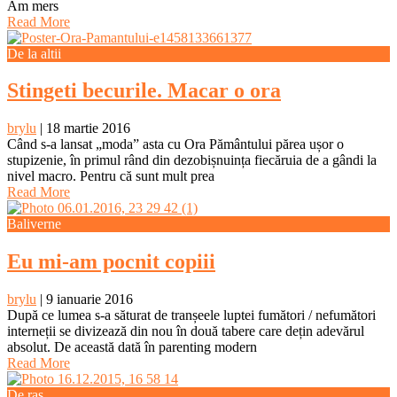
Am mers
Read More
De la altii
Stingeti becurile. Macar o ora
brylu
|
18 martie 2016
Când s-a lansat „moda” asta cu Ora Pământului părea ușor o
stupizenie, în primul rând din dezobișnuința fiecăruia de a gândi la
nivel macro. Pentru că sunt mult prea
Read More
Baliverne
Eu mi-am pocnit copiii
brylu
|
9 ianuarie 2016
După ce lumea s-a săturat de tranșeele luptei fumători / nefumători
interneții se divizează din nou în două tabere care dețin adevărul
absolut. De această dată în parenting modern
Read More
De ras