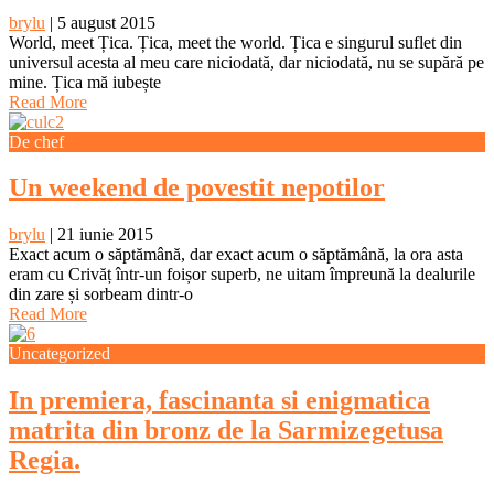
brylu
|
5 august 2015
World, meet Țica. Țica, meet the world. Țica e singurul suflet din
universul acesta al meu care niciodată, dar niciodată, nu se supără pe
mine. Țica mă iubește
Read More
De chef
Un weekend de povestit nepotilor
brylu
|
21 iunie 2015
Exact acum o săptămână, dar exact acum o săptămână, la ora asta
eram cu Crivăț într-un foișor superb, ne uitam împreună la dealurile
din zare și sorbeam dintr-o
Read More
Uncategorized
In premiera, fascinanta si enigmatica
matrita din bronz de la Sarmizegetusa
Regia.