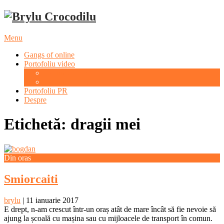
Menu
Gangs of online
Portofoliu video
Evenimente culturale
Evenimente sportive
Portofoliu PR
Despre
Etichetă: dragii mei
Din oras
Smiorcaiti
brylu
|
11 ianuarie 2017
E drept, n-am crescut într-un oraș atât de mare încât să fie nevoie să
ajung la școală cu mașina sau cu mijloacele de transport în comun.