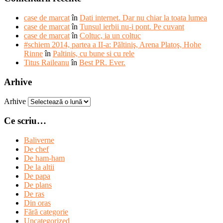
case de marcat
în
Dati internet. Dar nu chiar la toata lumea
case de marcat
în
Tunsul ierbii nu-i pont. Pe cuvant
case de marcat
în
Coltuc, ia un coltuc
#schiem 2014, partea a II-a: Păltiniş, Arena Platoş, Hohe
Rinne
în
Paltinis, cu bune si cu rele
Titus Raileanu
în
Best PR. Ever.
Arhive
Arhive
Ce scriu…
Baliverne
De chef
De ham-ham
De la altii
De papa
De plans
De ras
Din oras
Fără categorie
Uncategorized