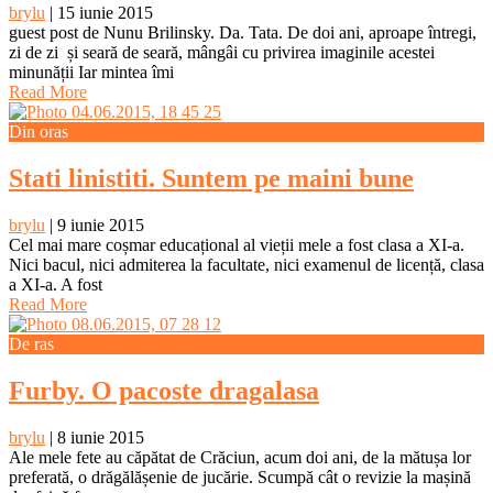
brylu
|
15 iunie 2015
guest post de Nunu Brilinsky. Da. Tata. De doi ani, aproape întregi,
zi de zi și seară de seară, mângâi cu privirea imaginile acestei
minunății Iar mintea îmi
Read More
Din oras
Stati linistiti. Suntem pe maini bune
brylu
|
9 iunie 2015
Cel mai mare coșmar educațional al vieții mele a fost clasa a XI-a.
Nici bacul, nici admiterea la facultate, nici examenul de licență, clasa
a XI-a. A fost
Read More
De ras
Furby. O pacoste dragalasa
brylu
|
8 iunie 2015
Ale mele fete au căpătat de Crăciun, acum doi ani, de la mătușa lor
preferată, o drăgălășenie de jucărie. Scumpă cât o revizie la mașină