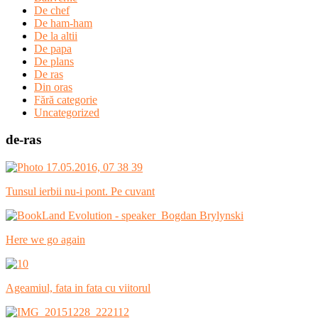
De chef
De ham-ham
De la altii
De papa
De plans
De ras
Din oras
Fără categorie
Uncategorized
de-ras
Tunsul ierbii nu-i pont. Pe cuvant
Here we go again
Ageamiul, fata in fata cu viitorul