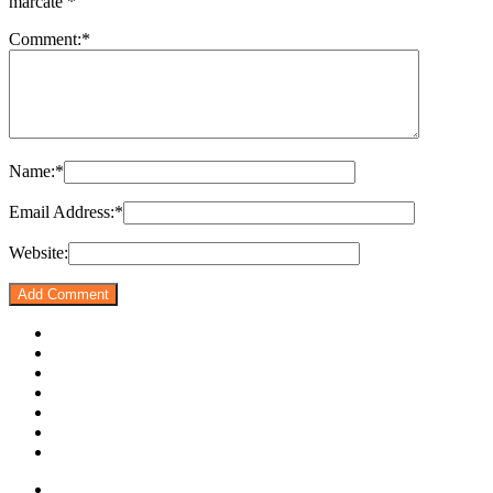
marcate
*
Comment:
*
Name:
*
Email Address:
*
Website: