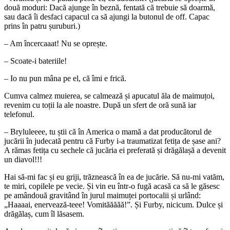
două moduri: Dacă ajunge în beznă, fentată că trebuie să doarmă,
sau dacă îi desfaci capacul ca să ajungi la butonul de off. Capac
prins în patru șuruburi.)
– Am încercaaat! Nu se oprește.
– Scoate-i bateriile!
– Io nu pun mâna pe el, că îmi e frică.
Cumva calmez muierea, se calmează și apucatul ăla de maimuțoi,
revenim cu toții la ale noastre. După un sfert de oră sună iar
telefonul.
– Bryluleeee, tu știi că în America o mamă a dat producătorul de
jucării în judecată pentru că Furby i-a traumatizat fetița de șase ani?
A rămas fetița cu sechele că jucăria ei preferată și drăgălașă a devenit
un diavol!!!
Hai să-mi fac și eu griji, trăznească în ea de jucărie. Să nu-mi vatăm,
te miri, copilele pe vecie. Și vin eu într-o fugă acasă ca să le găsesc
pe amândouă gravitând în jurul maimuței portocalii și urlând:
„Haaaai, enervează-teee! Vomităăăăă!”. Și Furby, nicicum. Dulce și
drăgălaș, cum îl lăsasem.