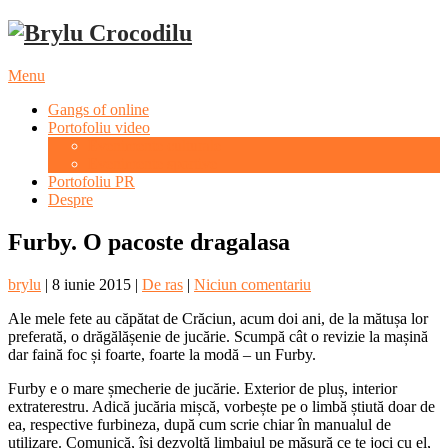
Menu
Gangs of online
Portofoliu video
Evenimente culturale
Evenimente sportive
Portofoliu PR
Despre
Furby. O pacoste dragalasa
brylu
|
8 iunie 2015
|
De ras
|
Niciun comentariu
Ale mele fete au căpătat de Crăciun, acum doi ani, de la mătușa lor
preferată, o drăgălășenie de jucărie. Scumpă cât o revizie la mașină
dar faină foc și foarte, foarte la modă – un Furby.
Furby e o mare șmecherie de jucărie. Exterior de pluș, interior
extraterestru. Adică jucăria mișcă, vorbește pe o limbă știută doar de
ea, respective furbineza, după cum scrie chiar în manualul de
utilizare. Comunică, își dezvoltă limbajul pe măsură ce te joci cu el,