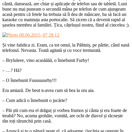
cântă, dansează, are chiar și aplicație de telefon sau de tabletă. Luni
bune nu mai puneam o secundă mâna pe telefon de cum ajungeam
acasă pentru că fetele ba trebuia să îi dea de mâncare, ba să facă un
karaoke cu maimuța asta portocalie. Să zicem că a devenit rapid al
șaselea membru al familiei. Țica, cățelușul nostru, fiind al cincelea :).
Și vine fatidica zi. Eram, ca tot omul, la Păltiniș, pe pârtie, când sună
telefonul. Nevasta. Toată agitată și cu voce tremurată.
– Bryluleee, vino acasăăăă, o înnebunit Furby!
– …? Hă?
– O înnebunit Fuuuuuurby!!!
Era amiază. De beut n-avea cum să bea la ora aia.
– Cum adică o înnebunit o jucărie?
– Păi știi cum era el drăguț și vorbea frumos și cânta și era foarte de
treabă? No, acuma grohăie, vomită, are ochi de diavol și răcnește
din toți rărunchii prin casă.
– Aruncă și tu o pătură peste el, că adoarme. (jucăria se oprește în