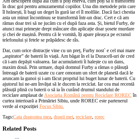
Am descoperit după aia cum îl poți enerva, cum poți să îl transformi
în drac gol pentru amuzamentul copiilor. Una din metodele prin care
îl hrănești, îi bagi un deget în gură iar el îl molfăie. Dacă faci chestia
asta un minut încontinuu se transformă într-un drac. Cert e că am
rămas doar trei să ne jucăm cu el după faza asta. Și, bietul Furby, de
atunci mai primește drept mâncare din aplicație doar șosete murdare
și chei de mașină. Pentru că le vomită, îți apare pleașca pe ecranul
telefonului și fetele se prăpădesc de râs.
Dar, cum orice distracție vine cu un preț, Furby nost` e cel mai mare
„aspirator” de baterii în viață. Am băgat în el la Duracell-uri de cred
că i-am depășit valoarea. Iar acumulatorii îi halește cu un dans,
maxim două. Prin urmare, după domnul Furby a rămas o plăsuță
întreagă de baterii uzate cu care omoram un sfert de planetă dacă le
aruncam la gunoi și i-am făcut propriul lui buget lunar de baterii. Cu
ajutorul lui ne-am învățat să le ducem la reciclat. Iar cea mai recentă
plăsuță plină cu baterii o să ia în curând drumul standului de
reciclare amplasat de
Asociația Română pentru Reciclare ROREC
în
curtea interioară a Primăriei Sibiu, unde ROREC este partenerul
verde al expoziției
Focus Sibiu.
Tags:
Cata dragostea mea
,
dragii mei
,
reciclare
,
rorec
Related Posts