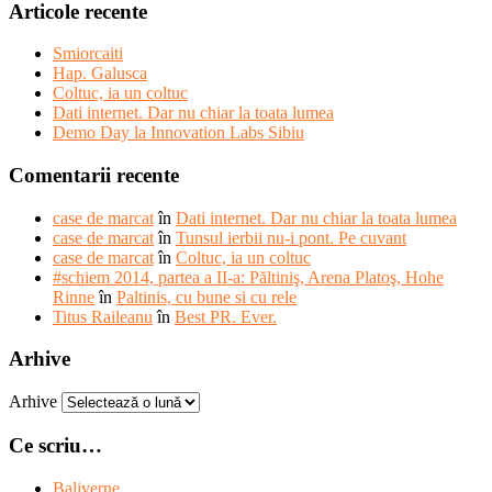
Articole recente
Smiorcaiti
Hap. Galusca
Coltuc, ia un coltuc
Dati internet. Dar nu chiar la toata lumea
Demo Day la Innovation Labs Sibiu
Comentarii recente
case de marcat
în
Dati internet. Dar nu chiar la toata lumea
case de marcat
în
Tunsul ierbii nu-i pont. Pe cuvant
case de marcat
în
Coltuc, ia un coltuc
#schiem 2014, partea a II-a: Păltiniş, Arena Platoş, Hohe
Rinne
în
Paltinis, cu bune si cu rele
Titus Raileanu
în
Best PR. Ever.
Arhive
Arhive
Ce scriu…
Baliverne