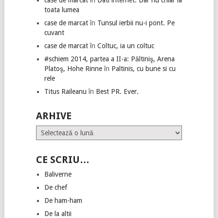
case de marcat
în
Dati internet. Dar nu chiar la
toata lumea
case de marcat
în
Tunsul ierbii nu-i pont. Pe
cuvant
case de marcat
în
Coltuc, ia un coltuc
#schiem 2014, partea a II-a: Păltiniş, Arena
Platoş, Hohe Rinne
în
Paltinis, cu bune si cu
rele
Titus Raileanu
în
Best PR. Ever.
ARHIVE
Arhive
CE SCRIU…
Baliverne
De chef
De ham-ham
De la altii