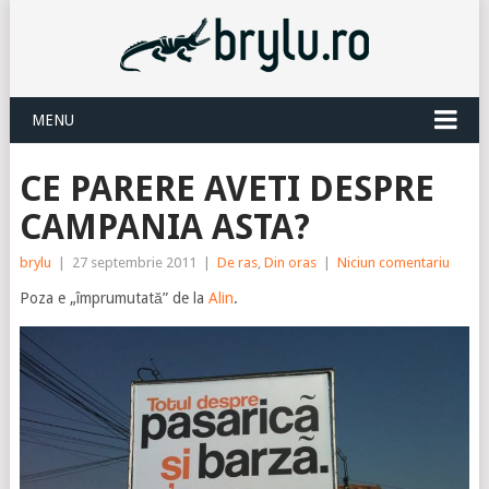
MENU
CE PARERE AVETI DESPRE
CAMPANIA ASTA?
brylu
|
27 septembrie 2011
|
De ras
,
Din oras
|
Niciun comentariu
Poza e „împrumutată” de la
Alin
.