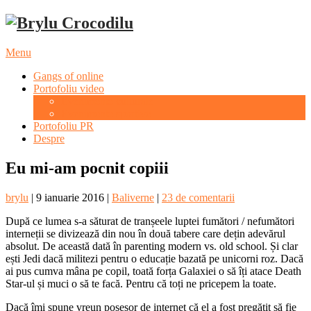
Menu
Gangs of online
Portofoliu video
Evenimente culturale
Evenimente sportive
Portofoliu PR
Despre
Eu mi-am pocnit copiii
brylu
|
9 ianuarie 2016
|
Baliverne
|
23 de comentarii
După ce lumea s-a săturat de tranșeele luptei fumători / nefumători
interneții se divizează din nou în două tabere care dețin adevărul
absolut. De această dată în parenting modern vs. old school. Și clar
ești Jedi dacă militezi pentru o educație bazată pe unicorni roz. Dacă
ai pus cumva mâna pe copil, toată forța Galaxiei o să îți atace Death
Star-ul și muci o să te facă. Pentru că toți ne pricepem la toate.
Dacă îmi spune vreun posesor de internet că el a fost pregătit să fie