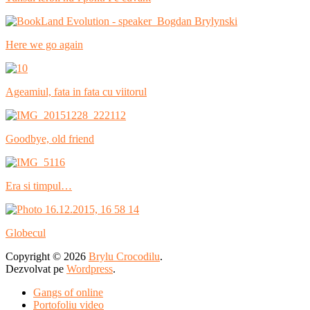
Here we go again
Ageamiul, fata in fata cu viitorul
Goodbye, old friend
Era si timpul…
Globecul
Copyright © 2026
Brylu Crocodilu
.
Dezvolvat pe
Wordpress
.
Gangs of online
Portofoliu video