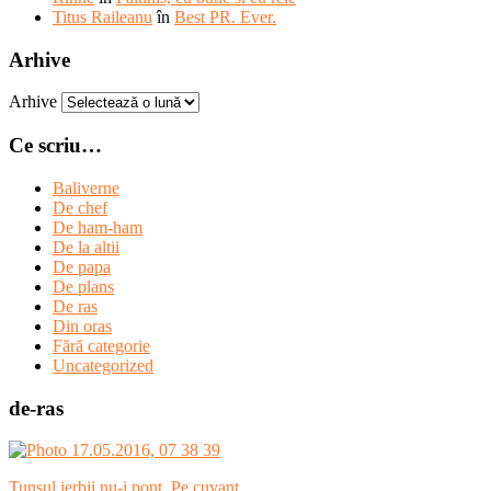
Titus Raileanu
în
Best PR. Ever.
Arhive
Arhive
Ce scriu…
Baliverne
De chef
De ham-ham
De la altii
De papa
De plans
De ras
Din oras
Fără categorie
Uncategorized
de-ras
Tunsul ierbii nu-i pont. Pe cuvant