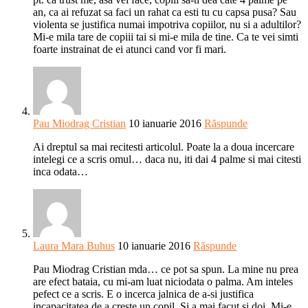
an, ca ai refuzat sa faci un rahat ca esti tu cu capsa pusa? Sau
violenta se justifica numai impotriva copiilor, nu si a adultilor?
Mi-e mila tare de copiii tai si mi-e mila de tine. Ca te vei simti
foarte instrainat de ei atunci cand vor fi mari.
Pau Miodrag Cristian
10 ianuarie 2016
Răspunde
Ai dreptul sa mai recitesti articolul. Poate la a doua incercare
intelegi ce a scris omul… daca nu, iti dai 4 palme si mai citesti
inca odata…
Laura Mara Buhus
10 ianuarie 2016
Răspunde
Pau Miodrag Cristian mda… ce pot sa spun. La mine nu prea
are efect bataia, cu mi-am luat niciodata o palma. Am inteles
pefect ce a scris. E o incerca jalnica de a-si justifica
incapacitatea de a creste un copil. Si a mai facut si doi. Mi-e