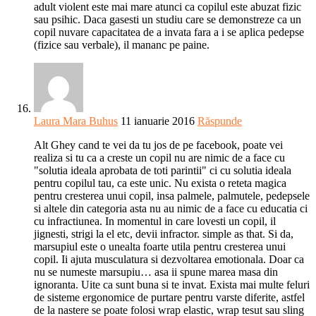
adult violent este mai mare atunci ca copilul este abuzat fizic
sau psihic. Daca gasesti un studiu care se demonstreze ca un
copil nuvare capacitatea de a invata fara a i se aplica pedepse
(fizice sau verbale), il mananc pe paine.
Laura Mara Buhus
11 ianuarie 2016
Răspunde
Alt Ghey cand te vei da tu jos de pe facebook, poate vei
realiza si tu ca a creste un copil nu are nimic de a face cu
"solutia ideala aprobata de toti parintii" ci cu solutia ideala
pentru copilul tau, ca este unic. Nu exista o reteta magica
pentru cresterea unui copil, insa palmele, palmutele, pedepsele
si altele din categoria asta nu au nimic de a face cu educatia ci
cu infractiunea. In momentul in care lovesti un copil, il
jignesti, strigi la el etc, devii infractor. simple as that. Si da,
marsupiul este o unealta foarte utila pentru cresterea unui
copil. Ii ajuta musculatura si dezvoltarea emotionala. Doar ca
nu se numeste marsupiu… asa ii spune marea masa din
ignoranta. Uite ca sunt buna si te invat. Exista mai multe feluri
de sisteme ergonomice de purtare pentru varste diferite, astfel
de la nastere se poate folosi wrap elastic, wrap tesut sau sling