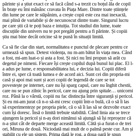
părinte și a știut exact ce să facă când s-a trezit cu boțul ăla de copil
în brațe eu îmi mânânc cravata în Piața Mare. Dintre toate științele
din lume pe care le stăpânim, a crește copii este cea mai inexactă,
mai plină de variabile și de necunoscut dintre toate. Singurul lucru
pe care știi că te poți baza e intuiția. Tot studiul din lume, toate
discuțiile din univers nu te pot pregăti pentru a fi părinte. Și copiii
știu mai bine decât oricine să te pună în situații limită.
Ca să fie clar din start, normalitatea e punctul de plecare pentru ce
urmează să spun. Detest violența, nu m-am bătut în viața mea. Când
a fost, mi-am luat-o și asta a fost. Și nici nu îmi propun să arăt cu
degetul pe nimeni. Fiecare își crește copilul după bunul lui plac. El l-
a adus pe lume, e responsabilitatea lui, e decizia lui. Copiii diferă
între ei, sper că toată lumea e de acord aici. Sunt cei din propria-mi
casă și apoi mai sunt și acei copiii de legendă de care se tot
povestește pe internet, care nu își sparg capul, care nu înghit chestii,
care nu se pun zilnic în pericol, care nu ajung prin spitale… unicorni
roz. Până la o vârstă, copiii nu fac distincția între siguranță și pericol.
Și eu mi-am jurat că n-o să-mi cresc copiii într-o bulă, că o să îi las
să experimenteze pe propria piele, că o să îi las să se dezvolte exact
cum își doresc. Însă o limită trebuie stabilită. Când linia aia se trece
ajungem la pericol și n-aș dori nimănui să ajungă să își reproșeze că
n-a știut cât de departe merge această limită. Cătă și-a furat-o de trei
ori, Miruna de două. Niciodată mai mult de o palmă peste cur. Am și
stabilit cu ele un sistem. Prima dată le rog, a doua oară le spun