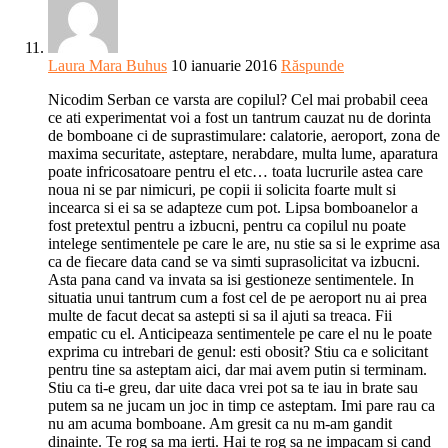
Laura Mara Buhus
10 ianuarie 2016
Răspunde
Nicodim Serban ce varsta are copilul? Cel mai probabil ceea
ce ati experimentat voi a fost un tantrum cauzat nu de dorinta
de bomboane ci de suprastimulare: calatorie, aeroport, zona de
maxima securitate, asteptare, nerabdare, multa lume, aparatura
poate infricosatoare pentru el etc… toata lucrurile astea care
noua ni se par nimicuri, pe copii ii solicita foarte mult si
incearca si ei sa se adapteze cum pot. Lipsa bomboanelor a
fost pretextul pentru a izbucni, pentru ca copilul nu poate
intelege sentimentele pe care le are, nu stie sa si le exprime asa
ca de fiecare data cand se va simti suprasolicitat va izbucni.
Asta pana cand va invata sa isi gestioneze sentimentele. In
situatia unui tantrum cum a fost cel de pe aeroport nu ai prea
multe de facut decat sa astepti si sa il ajuti sa treaca. Fii
empatic cu el. Anticipeaza sentimentele pe care el nu le poate
exprima cu intrebari de genul: esti obosit? Stiu ca e solicitant
pentru tine sa asteptam aici, dar mai avem putin si terminam.
Stiu ca ti-e greu, dar uite daca vrei pot sa te iau in brate sau
putem sa ne jucam un joc in timp ce asteptam. Imi pare rau ca
nu am acuma bomboane. Am gresit ca nu m-am gandit
dinainte. Te rog sa ma ierti. Hai te rog sa ne impacam si cand