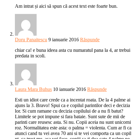
Am intrat și aici să spun că acest text este foarte bun.
Doru Panaitescu
9 ianuarie 2016
Răspunde
chiar ca! e buna ideea asta cu numaratul pana la 4, ar trebui
predata in scoli.
Laura Mara Buhus
10 ianuarie 2016
Răspunde
Esti un idiot care crede ca a incentat roata. De la 4 palme ai
ajuns la 3. Bravo! Spui ca e copilul parintilor deci e decizia
lor. Si cum ramane cu decizia copilului de a nu fi batut?
Limitele se pot impune si fara bataie. Sunt sute de mii de
parinti care reusesc asta. Si nu. Copii aceia nu sunt unicorni
roz. Normalitatea este asta: o palma = violenta. Cum ar fi ca
atunci cand tu vei avea 70 ani si te vei comporta ca un copil
pt. ca trust me, asa vei face, copiii sa-ti dea cate 4 palme pe