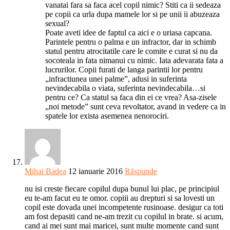
vanatai fara sa faca acel copil nimic? Stiti ca ii sedeaza
pe copii ca urla dupa mamele lor si pe unii ii abuzeaza
sexual?
Poate aveti idee de faptul ca aici e o uriasa capcana.
Parintele pentru o palma e un infractor, dar in schimb
statul pentru atrocitatile care le comite e curat si nu da
socoteala in fata nimanui cu nimic. Iata adevarata fata a
lucrurilor. Copii furati de langa parintii lor pentru
„infractiunea unei palme”, adusi in suferinta
nevindecabila o viata, suferinta nevindecabila…si
pentru ce? Ca statul sa faca din ei ce vrea? Asa-zisele
„noi metode” sunt ceva revoltator, avand in vedere ca in
spatele lor exista asemenea nenorociri.
Mihai Badea
12 ianuarie 2016
Răspunde
nu isi creste fiecare copilul dupa bunul lui plac, pe principiul
eu te-am facut eu te omor. copiii au drepturi si sa lovesti un
copil este dovada unei incompetente rusinoase. desigur ca toti
am fost depasiti cand ne-am trezit cu copilul in brate. si acum,
cand ai mei sunt mai maricei, sunt multe momente cand sunt