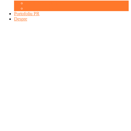
Evenimente culturale
Evenimente sportive
Portofoliu PR
Despre