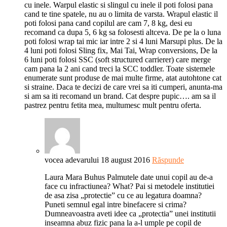
cu inele. Warpul elastic si slingul cu inele il poti folosi pana
cand te tine spatele, nu au o limita de varsta. Wrapul elastic il
poti folosi pana cand copilul are cam 7, 8 kg, desi eu
recomand ca dupa 5, 6 kg sa folosesti altceva. De pe la o luna
poti folosi wrap tai mic iar intre 2 si 4 luni Marsupi plus. De la
4 luni poti folosi Sling fix, Mai Tai, Wrap conversions, De la
6 luni poti folosi SSC (soft structured carrierer) care merge
cam pana la 2 ani cand treci la SCC toddler. Toate sistemele
enumerate sunt produse de mai multe firme, atat autohtone cat
si straine. Daca te decizi de care vrei sa iti cumperi, anunta-ma
si am sa iti recomand un brand. Cat despre pupic…. am sa il
pastrez pentru fetita mea, multumesc mult pentru oferta.
vocea adevarului
18 august 2016
Răspunde
Laura Mara Buhus Palmutele date unui copil au de-a
face cu infractiunea? What? Pai si metodele institutiei
de asa zisa „protectie” cu ce au legatura doamna?
Puneti semnul egal intre binefacere si crima?
Dumneavoastra aveti idee ca „protectia” unei institutii
inseamna abuz fizic pana la a-l umple pe copil de