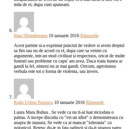
mila de ei, dupa cum spuneam.
Irina Sîntimbreanu
10 ianuarie 2016
Răspunde
Acest parinte si-a exprimat punctul de vedere si avem dreptul
sa fim sau nu de acord cu el, dupa care sa venim cu
argumente, intr-un mod civilizat si respectuos, oricat de multe
fustrari sau probleme cu capu' am avea. Daca toata lumea ar
gandi la fel, nimeni nu ar mai gandi. Oricum, agresiunea
verbala este tot o forma de violenta, sau invers.
Radu Urloiu Patrascu
10 ianuarie 2016
Răspunde
Laura Mara Buhus . Se vede ca nu ti-ai luat niciodata o
palma. A incepe discutia cu "est un idiot" o demonstreaza cu
asupra de masura. Se vede ca ai mancat "toleranta" cu
polonicul. Reteta: du-te in fata oglinzii si da-ti singura patru