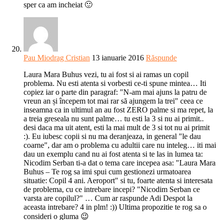
sper ca am incheiat 🙂
Pau Miodrag Cristian
13 ianuarie 2016
Răspunde
Laura Mara Buhus vezi, tu ai fost si ai ramas un copil
problema. Nu esti atenta si vorbesti ce-ti spune mintea… Iti
copiez iar o parte din paragraf: "N-am mai ajuns la patru de
vreun an și începem tot mai rar să ajungem la trei" ceea ce
inseamna ca in ultimul an au fost ZERO palme si ma repet, la
a treia greseala nu sunt palme… tu esti la 3 si nu ai primit..
desi daca ma uit atent, esti la mai mult de 3 si tot nu ai primit
:). Eu iubesc copii si nu ma deranjeaza, in general "le dau
coarne", dar am o problema cu adultii care nu inteleg… iti mai
dau un exemplu cand nu ai fost atenta si te las in lumea ta:
Nicodim Serban ti-a dat o tema care incepea asa: "Laura Mara
Buhus – Te rog sa imi spui cum gestionezi urmatoarea
situatie: Copil 4 ani. Aeroport" si tu, foarte atenta si interesata
de problema, cu ce intrebare incepi? "Nicodim Serban ce
varsta are copilul?" … Cum ar raspunde Adi Despot la
aceasta intrebare? 4 in plm! :)) Ultima propozitie te rog sa o
consideri o gluma 😉