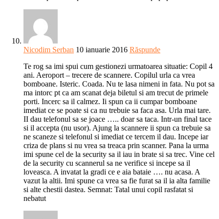
Nicodim Serban
10 ianuarie 2016
Răspunde
Te rog sa imi spui cum gestionezi urmatoarea situatie: Copil 4
ani. Aeroport – trecere de scannere. Copilul urla ca vrea
bomboane. Isteric. Coada. Nu te lasa nimeni in fata. Nu pot sa
ma intorc pt ca am scanat deja biletul si am trecut de primele
porti. Incerc sa il calmez. Ii spun ca ii cumpar bomboane
imediat ce se poate si ca nu trebuie sa faca asa. Urla mai tare.
II dau telefonul sa se joace ….. doar sa taca. Intr-un final tace
si il accepta (nu usor). Ajung la scannere ii spun ca trebuie sa
ne scaneze si telefonul si imediat ce tercem il dau. Incepe iar
criza de plans si nu vrea sa treaca prin scanner. Pana la urma
imi spune cel de la security sa il iau in brate si sa trec. Vine cel
de la security cu scannerul sa ne verifice si incepe sa il
loveasca. A invatat la gradi ce e aia bataie …. nu acasa. A
vazut la altii. Imi spune ca vrea sa fie furat sa il ia alta familie
si alte chestii dastea. Semnat: Tatal unui copil rasfatat si
nebatut