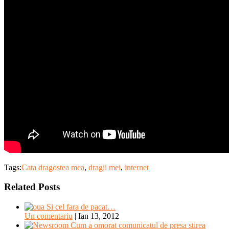
Tags:
Cata dragostea mea
,
dragii mei
,
internet
Related Posts
Si cel fara de pacat…
Un comentariu
|
Ian 13, 2012
Cum a omorat comunicatul de presa stirea