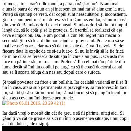
frumos, a treia oară ridic tonul, a patra oară și-o fură. N-am mai
ajuns la patru de vreun an și începem tot mai rar să ajungem la trei.
Puteți să spuneți ce vreți, dar copiii sunt neascultători și inconștienți.
Și n-o spun pentru că-mi doresc să fiu Dumnezeul lor, să nu-mi iasă
din vorbă. Ba mi-aș dori exact opusul. Și mi-aș dori să fiu tot timpul
lângă ele, să le apăr și să le protejez. Și e teribil să realizezi că așa
ceva e imposibil. Da, le-am pocnit la cur. Nu regret nici măcar o
secundă. Și o să le ard din nou când sar grav calul. Poate n-o să se
mai ivească ocazia dar n-o să dau în spate dacă va fi nevoie. Și de
fiecare dată le explic de ce și-au luat-o. Și nu le învăț să le fie frică
de mine ci să se ferească de situația în care s-au pus. Dacă asta mă
face un părinte rău, mi-o asum. Prefer să fiu cel mai rău părinte din
lume decât să îmi țin copilul pe targă ca să îi coasă doctorul capul
sau să îi scoată biluța din nas sau dopul care o sufoca.
Și toată povestea cu frica e un bullshit. Iar cealaltă variantă ar fi să îi
țin în casă, afară sub permanentă supraveghere, să mă lovesc în locul
lor, să râd și să sufăr în locul lor, să mă bucur și să plâng în locul lor
și eu așa ceva nu îmi doresc pentru ele.
Iar dacă vreți o mostră din cât de greu e să fii părinte, uitați aici. Și
gândiți-vă cât de greu e să zici nu într-o asemenea situație, unui copil
atât de dulce și de drăguț.