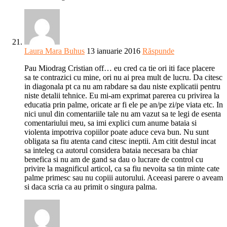
Laura Mara Buhus
13 ianuarie 2016
Răspunde
Pau Miodrag Cristian off… eu cred ca tie ori iti face placere
sa te contrazici cu mine, ori nu ai prea mult de lucru. Da citesc
in diagonala pt ca nu am rabdare sa dau niste explicatii pentru
niste detalii tehnice. Eu mi-am exprimat parerea cu privirea la
educatia prin palme, oricate ar fi ele pe an/pe zi/pe viata etc. In
nici unul din comentariile tale nu am vazut sa te legi de esenta
comentariului meu, sa imi explici cum anume bataia si
violenta impotriva copiilor poate aduce ceva bun. Nu sunt
obligata sa fiu atenta cand citesc ineptii. Am citit destul incat
sa inteleg ca autorul considera bataia necesara ba chiar
benefica si nu am de gand sa dau o lucrare de control cu
privire la magnificul articol, ca sa fiu nevoita sa tin minte cate
palme primesc sau nu copiii autorului. Aceeasi parere o aveam
si daca scria ca au primit o singura palma.