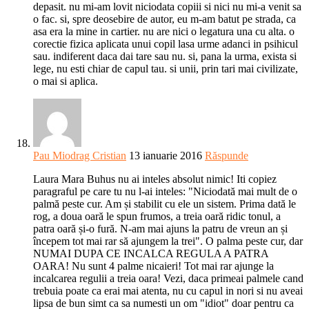
depasit. nu mi-am lovit niciodata copiii si nici nu mi-a venit sa
o fac. si, spre deosebire de autor, eu m-am batut pe strada, ca
asa era la mine in cartier. nu are nici o legatura una cu alta. o
corectie fizica aplicata unui copil lasa urme adanci in psihicul
sau. indiferent daca dai tare sau nu. si, pana la urma, exista si
lege, nu esti chiar de capul tau. si unii, prin tari mai civilizate,
o mai si aplica.
Pau Miodrag Cristian
13 ianuarie 2016
Răspunde
Laura Mara Buhus nu ai inteles absolut nimic! Iti copiez
paragraful pe care tu nu l-ai inteles: "Niciodată mai mult de o
palmă peste cur. Am și stabilit cu ele un sistem. Prima dată le
rog, a doua oară le spun frumos, a treia oară ridic tonul, a
patra oară și-o fură. N-am mai ajuns la patru de vreun an și
începem tot mai rar să ajungem la trei". O palma peste cur, dar
NUMAI DUPA CE INCALCA REGULA A PATRA
OARA! Nu sunt 4 palme nicaieri! Tot mai rar ajunge la
incalcarea regulii a treia oara! Vezi, daca primeai palmele cand
trebuia poate ca erai mai atenta, nu cu capul in nori si nu aveai
lipsa de bun simt ca sa numesti un om "idiot" doar pentru ca