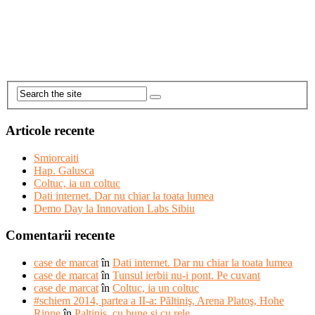
Articole recente
Smiorcaiti
Hap. Galusca
Coltuc, ia un coltuc
Dati internet. Dar nu chiar la toata lumea
Demo Day la Innovation Labs Sibiu
Comentarii recente
case de marcat
în
Dati internet. Dar nu chiar la toata lumea
case de marcat
în
Tunsul ierbii nu-i pont. Pe cuvant
case de marcat
în
Coltuc, ia un coltuc
#schiem 2014, partea a II-a: Păltiniş, Arena Platoş, Hohe
Rinne
în
Paltinis, cu bune si cu rele