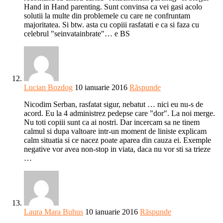
Hand in Hand parenting. Sunt convinsa ca vei gasi acolo
solutii la multe din problemele cu care ne confruntam
majoritatea. Si btw. asta cu copiii rasfatati e ca si faza cu
celebrul "seinvatainbrate"… e BS
Lucian Bozdog
10 ianuarie 2016
Răspunde
Nicodim Serban, rasfatat sigur, nebatut … nici eu nu-s de
acord. Eu la 4 administrez pedepse care "dor". La noi merge.
Nu toti copiii sunt ca ai nostri. Dar incercam sa ne tinem
calmul si dupa valtoare intr-un moment de liniste explicam
calm situatia si ce nacez poate aparea din cauza ei. Exemple
negative vor avea non-stop in viata, daca nu vor sti sa trieze
…
Laura Mara Buhus
10 ianuarie 2016
Răspunde