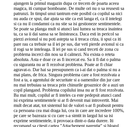
ajungem la primul magazin dupa ce trecem de poarta aceea
magica, iti cumpar bomboane. De multe ori nu o sa reusesti sa
patrunzi. In timpul unui tantrum este posibil ca copilul sa nici
nu auda ce spui, dar ajuta sa stie ca esti langa el, ca il intelegi
si ca nu il condamni ca nu stie sa isi gestioneze sentimentele.
Se poate sa planga mult si atunci lasi lumea sa treaca inaintea
ta, ca sa ii dai sansa sa se linisteasca. Daca esti in pericol sa
pierzi avionul si nu poti astepta sa ii treaca criza, ii spui ca iti
pare rau ca trebuie sa il iei pe sus, dar veti pierde avionul si ca
il rogi sa te inteleaga. Il iei pe sus si cand treceti de zona cu
problema incerci din nou sa il calmezi. Nu exista o reteta
absoluta. Asta e doar ce as fi incercat eu. Sa ii fi dat o palma
cu siguranta nu ar fi rezolvat problema. Poate ar fi chiar
agravat-o. Dar hai sa presupunem ca i-ai dat o palma si nu a
mai plans, de frica. Singura problema care a fost rezolvata a
fost a ta, a agentului de securitate si a oamenilor din jur care
nu mai trebuiau sa treaca prin chinurile groaznice de a auzi un
copil plangand. Problema copilului insa nu ar fi fost rezolvata.
Ba mai mult, copilul ar fi inteles ca este pedepsit atunci cand
isi exprima sentimentele si ar fi devenit mai introvertit. Mai
mult decat atat, tot sistemul lui de valori s-ar fi prabusit pentru
ca persoana cea mai draga lui, cea in care are incredere 100%,
pe care se bazeaza si cu care s-a simtit in largul lui sa isi
exprime sentimentele, ii provoaca dintr-o data durere. Iti
recomand sa citesti cartea "Attachement parentig" si blogul