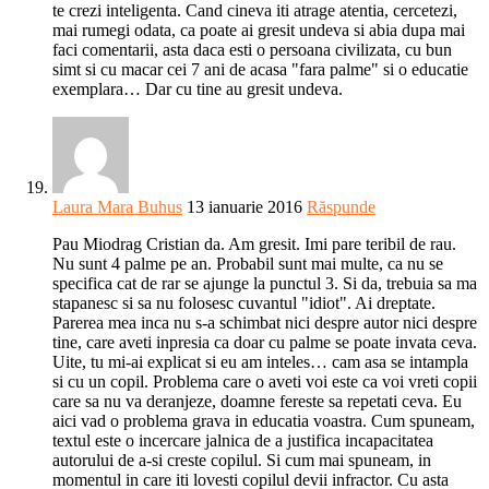
te crezi inteligenta. Cand cineva iti atrage atentia, cercetezi,
mai rumegi odata, ca poate ai gresit undeva si abia dupa mai
faci comentarii, asta daca esti o persoana civilizata, cu bun
simt si cu macar cei 7 ani de acasa "fara palme" si o educatie
exemplara… Dar cu tine au gresit undeva.
Laura Mara Buhus
13 ianuarie 2016
Răspunde
Pau Miodrag Cristian da. Am gresit. Imi pare teribil de rau.
Nu sunt 4 palme pe an. Probabil sunt mai multe, ca nu se
specifica cat de rar se ajunge la punctul 3. Si da, trebuia sa ma
stapanesc si sa nu folosesc cuvantul "idiot". Ai dreptate.
Parerea mea inca nu s-a schimbat nici despre autor nici despre
tine, care aveti inpresia ca doar cu palme se poate invata ceva.
Uite, tu mi-ai explicat si eu am inteles… cam asa se intampla
si cu un copil. Problema care o aveti voi este ca voi vreti copii
care sa nu va deranjeze, doamne fereste sa repetati ceva. Eu
aici vad o problema grava in educatia voastra. Cum spuneam,
textul este o incercare jalnica de a justifica incapacitatea
autorului de a-si creste copilul. Si cum mai spuneam, in
momentul in care iti lovesti copilul devii infractor. Cu asta