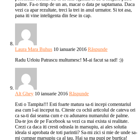
palme. Fa-o timp de un an, macar o data pe saptamana. Daca
vezi ca apar rezultate, treci la trei in anul urmator. Si tot asa,
pana iti vine inteligenta din fese in cap.
Laura Mara Buhus
10 ianuarie 2016
Răspunde
Radu Urloiu Patrascu multumesc! M-ai facut sa rad! :))
Alt Ghey
10 ianuarie 2016
Răspunde
Esti o Tampita!!! Esti foarte matura sa-ti incepi comentariul
asa cum l-ai inceput tu. Citeste cu ochii articolul de cateva ori
ca sa-ti dai seama cum e cu adunarea numarului de palme.
Da-te jos de pe Facebook sa vezi ca mai exista si realitate.
Crezi ca daca iti cresti odrasla in marsupiu, ai ales solutia
ideala si aprobata de toti parintii? Sa-mi zici si mie de unde sa-
mi cumpar marsupiu ca al tau. Hai sa ma pupi pe burtica!