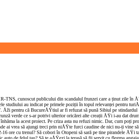
HR-TNS, cunoscut publicului din scandalul frunzei care a ținut zile în Å
e studiului au indicat pe primele poziții în topul relevanței pentru turiÅ
Åži pentru că BucureÅŸtiul ar fi refuzat să pună Sibiul pe stindardul t
nză verde ce s-ar potrivi ulterior oricărei alte creații ÅŸi i-au dat dr
e înhăma la acest proiect. Pe criza asta nu refuzi nimic. Dar, cum poți 
ai vrea să ajungi treci prin niÅŸte furci caudine de nici nu-ți vine să mai
a 12-16 ore cu trenul? Să cobori în Otopeni să sară pe tine pirandele ÅŸi
uto de felul tau? Să te aÅŸezi la terasă să fii servit cu flegma angajat