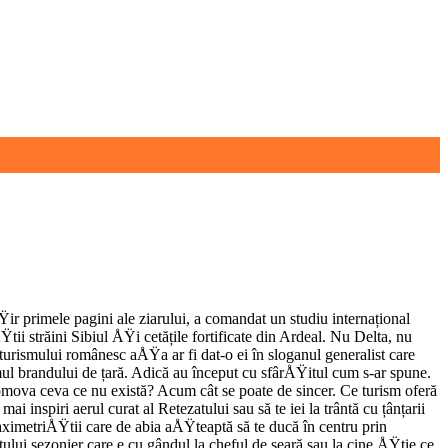
Ÿir primele pagini ale ziarului, a comandat un studiu internațional
Ÿtii străini Sibiul ÅŸi cetățile fortificate din Ardeal. Nu Delta, nu
urismului românesc aÅŸa ar fi dat-o ei în sloganul generalist care
umul brandului de țară. Adică au început cu sfârÅŸitul cum s-ar spune.
promova ceva ce nu există? Acum cât se poate de sincer. Ce turism oferă
 inspiri aerul curat al Retezatului sau să te iei la trântă cu țânțarii
 taximetriÅŸtii care de abia aÅŸteaptă să te ducă în centru prin
ului sezonier care e cu gândul la cheful de seară sau la cine ÅŸtie ce