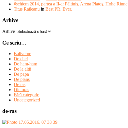
#schiem 2014, partea a II-a: Păltiniş, Arena Platoş, Hohe Rinne
Titus Raileanu
în
Best PR. Ever.
Arhive
Arhive
Ce scriu…
Baliverne
De chef
De ham-ham
De la altii
De papa
De plans
De ras
Din oras
Fără categorie
Uncategorized
de-ras