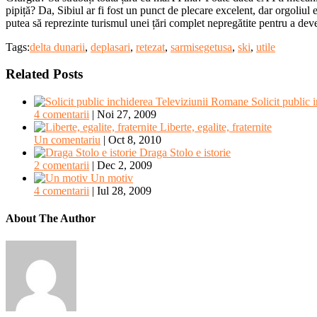
pipiță? Da, Sibiul ar fi fost un punct de plecare excelent, dar orgoli
putea să reprezinte turismul unei țări complet nepregătite pentru a dev
Tags:
delta dunarii
,
deplasari
,
retezat
,
sarmisegetusa
,
ski
,
utile
Related Posts
Solicit public
4 comentarii
|
Noi 27, 2009
Liberte, egalite, fraternite
Un comentariu
|
Oct 8, 2010
Draga Stolo e istorie
2 comentarii
|
Dec 2, 2009
Un motiv
4 comentarii
|
Iul 28, 2009
About The Author