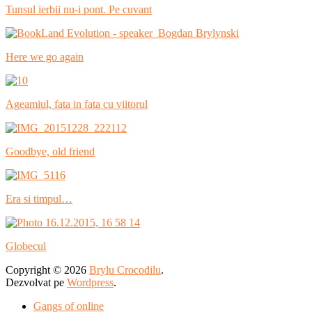
Tunsul ierbii nu-i pont. Pe cuvant
Here we go again
Ageamiul, fata in fata cu viitorul
Goodbye, old friend
Era si timpul…
Globecul
Copyright © 2026
Brylu Crocodilu
.
Dezvolvat pe
Wordpress
.
Gangs of online