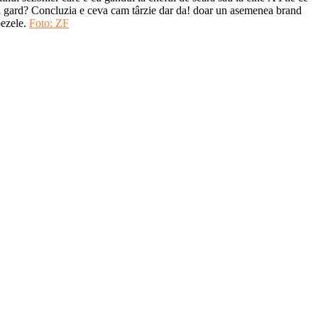
după gard? Concluzia e ceva cam târzie dar da! doar un asemenea brand
bezele.
Foto: ZF