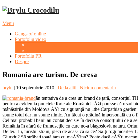
Menu
Gangs of online
Portofoliu video
Evenimente culturale
Evenimente sportive
Portofoliu PR
Despre
Romania are turism. De cresa
brylu
|
10 septembrie 2010
|
De la altii
|
Niciun comentariu
ân tentativa de a crea un brand de țară, consorțiul T
pentru a evidenția punctele forte ale României. Åži pare-se că rezultatel
mânăstirile din Moldova ÅŸi cu siguranță nu „the Carpathian garden”. 
spune totul dar nu spune nimic. Au făcut o grădină impersonală cu o fru
Cel mai probabil banii au contat decisiv în decizia consorțiului de a s
România în afară de frumusețile cu care ne-a blagoslovit natura. Oriunde 
Deltei. Tu, turistul străin, pleci de acasă ca să ce? Să-ți rogi moarte
Giurgiu? Să străbați toată țara cu maÅŸina? Poate dacă eÅŸti mecanic a