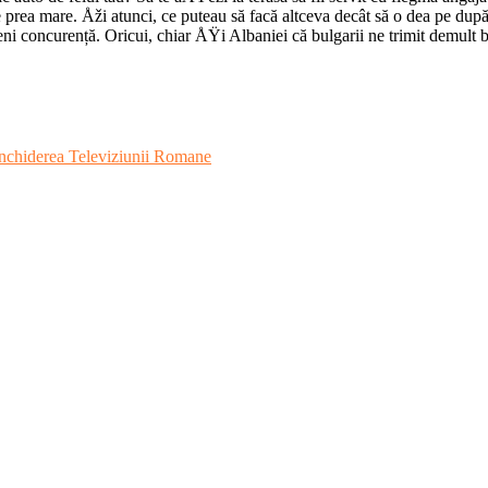
ul e prea mare. Åži atunci, ce puteau să facă altceva decât să o dea pe 
eni concurență. Oricui, chiar ÅŸi Albaniei că bulgarii ne trimit demult 
 inchiderea Televiziunii Romane