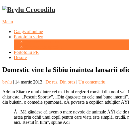
Menu
Gangs of online
Portofoliu video
Evenimente culturale
Evenimente sportive
Portofoliu PR
Despre
Domestic vine la Sibiu inaintea lansarii ofi
brylu
|
14 martie 2013
|
De ras
,
Din oras
|
Un comentariu
Adrian Sitaru e unul dintre cei mai buni regizori români din noul val.
chiar este. „Pescuit Sportiv”, „Din dragoste cu cele mai bune intenții”
din buletin, o comedie spumoasă, oÂ poveste a copiilor, adulților ÅŸi
Â „Mă gândesc că avem o mare nevoie de animale ÅŸi ele de noi
astea prin ochii unui copil pentru care viața este simplă, crudă
aici. Restul în film”, spune Adi