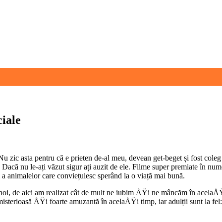
ciale
 Nu zic asta pentru că e prieten de-al meu, devean get-beget și fost cole
. Dacă nu le-ați văzut sigur ați auzit de ele. Filme super premiate în nu
 a animalelor care conviețuiesc sperând la o viață mai bună.
, de aici am realizat cât de mult ne iubim ÅŸi ne mâncăm în acelaÅŸi t
, misterioasă ÅŸi foarte amuzantă în acelaÅŸi timp, iar adulții sunt la f