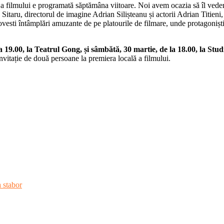
ă a filmului e programată săptămâna viitoare. Noi avem ocazia să îl ved
Sitaru, directorul de imagine Adrian Silișteanu și actorii Adrian Titien
ovesti întâmplări amuzante de pe platourile de filmare, unde protagoniști 
a 19.00, la Teatrul Gong, și sâmbătă, 30 martie, de la 18.00, la Stu
invitație de două persoane la premiera locală a filmului.
 stabor