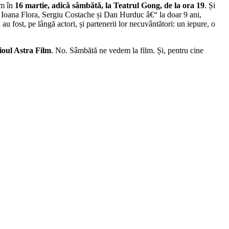
em în
16 martie, adică sâmbătă, la Teatrul Gong, de la ora 19
. Și
i, Ioana Flora, Sergiu Costache și Dan Hurduc â€“ la doar 9 ani,
au fost, pe lângă actori, și partenerii lor necuvântători: un iepure, o
dioul Astra Film
. No. Sâmbătă ne vedem la film. Și, pentru cine