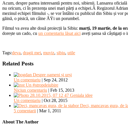
Acum, despre partea interesantă pentru noi, sibienii. Lansarea oficial
nu oricum, ci în prezența unei mari părți a echipei.Â Regizorul Adrian 
mezinul echipei filmului -, se vor întâlni cu publicul din Sibiu și vor p
găină, o pisică, un câine ÅŸi un porumbel.
Filmul va avea alte două proiecții la Sibiu:
marți, 19 martie, de la or
dorește un cado, cu
un comentariu lăsat aici
aveți șansa să câștigați o 
Tags:
deva
,
dragii mei
,
muviz
,
sibiu
,
utile
Related Posts
Despre oameni și urși
Un comentariu
|
Sep 24, 2012
Un #stropdeiubire
Niciun comentariu
|
Feb 15, 2013
Geniala idee
Un comentariu
|
Oct 28, 2015
Deci, mancavas gura, de la
5 comentarii
|
Mar 1, 2011
About The Author