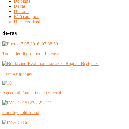
De plans
De ras
Din oras
Fără categorie
Uncategorized
de-ras
Tunsul ierbii nu-i pont. Pe cuvant
Here we go again
Ageamiul, fata in fata cu viitorul
Goodbye, old friend