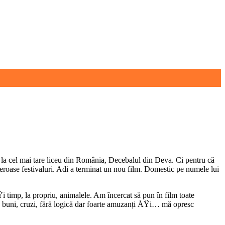
g la cel mai tare liceu din România, Decebalul din Deva. Ci pentru că
meroase festivaluri. Adi a terminat un nou film. Domestic pe numele lui
imp, la propriu, animalele. Am încercat să pun în film toate
el: buni, cruzi, fără logică dar foarte amuzanți ÅŸi… mă opresc