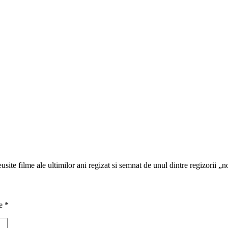
usite filme ale ultimilor ani regizat si semnat de unul dintre regizorii „n
te
*