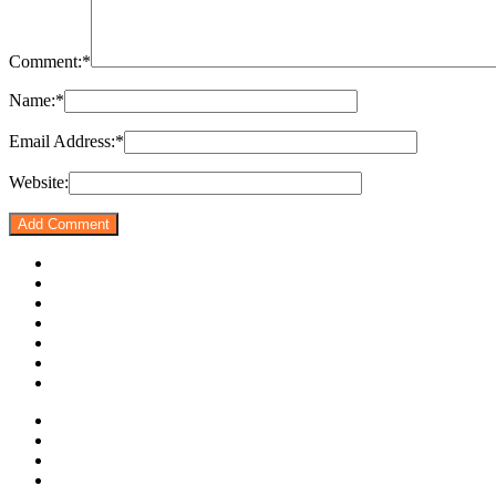
Comment:
*
Name:
*
Email Address:
*
Website: