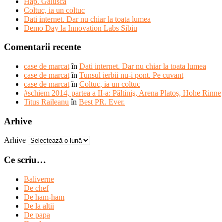
Hap. Galusca
Coltuc, ia un coltuc
Dati internet. Dar nu chiar la toata lumea
Demo Day la Innovation Labs Sibiu
Comentarii recente
case de marcat
în
Dati internet. Dar nu chiar la toata lumea
case de marcat
în
Tunsul ierbii nu-i pont. Pe cuvant
case de marcat
în
Coltuc, ia un coltuc
#schiem 2014, partea a II-a: Păltiniş, Arena Platoş, Hohe Rinne
Titus Raileanu
în
Best PR. Ever.
Arhive
Arhive
Ce scriu…
Baliverne
De chef
De ham-ham
De la altii
De papa