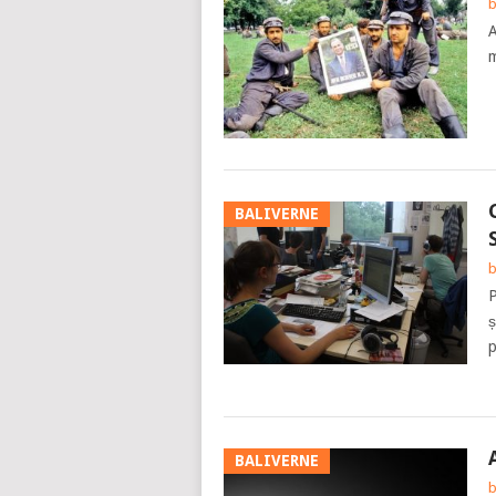
b
A
m
BALIVERNE
b
P
ș
p
BALIVERNE
b