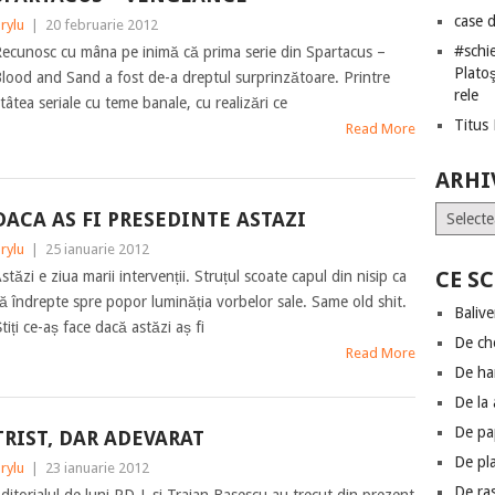
case 
rylu
|
20 februarie 2012
#schie
ecunosc cu mâna pe inimă că prima serie din Spartacus –
Plato
lood and Sand a fost de-a dreptul surprinzătoare. Printre
rele
tâtea seriale cu teme banale, cu realizări ce
Titus
Read More
ARHI
Arhive
DACA AS FI PRESEDINTE ASTAZI
rylu
|
25 ianuarie 2012
CE S
stăzi e ziua marii intervenții. Struțul scoate capul din nisip ca
ă îndrepte spre popor luminăția vorbelor sale. Same old shit.
Baliv
tiți ce-aș face dacă astăzi aș fi
De ch
Read More
De h
De la a
De pa
TRIST, DAR ADEVARAT
De pl
rylu
|
23 ianuarie 2012
De ra