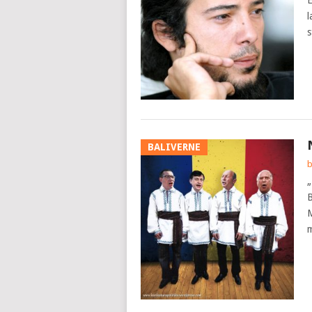
E
l
s
BALIVERNE
b
„
B
M
m