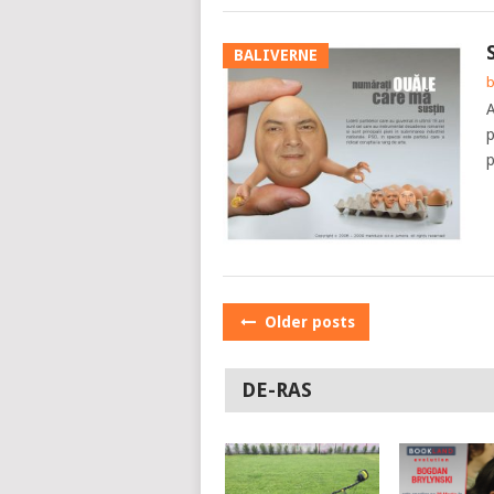
BALIVERNE
b
A
p
p
POSTS
Older posts
NAVIGATION
DE-RAS