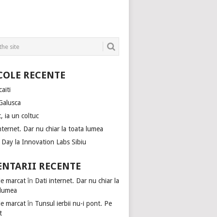
COLE RECENTE
aiti
Galusca
, ia un coltuc
nternet. Dar nu chiar la toata lumea
Day la Innovation Labs Sibiu
NTARII RECENTE
de marcat
în
Dati internet. Dar nu chiar la
 lumea
de marcat
în
Tunsul ierbii nu-i pont. Pe
t