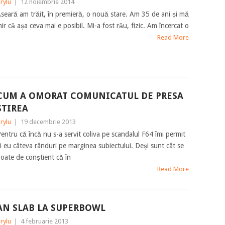
rylu
|
12 noiembrie 2014
seară am trăit, în premieră, o nouă stare. Am 35 de ani și mă
ir că așa ceva mai e posibil. Mi-a fost rău, fizic. Am încercat o
Read More
CUM A OMORAT COMUNICATUL DE PRESA
STIREA
rylu
|
19 decembrie 2013
entru că încă nu s-a servit coliva pe scandalul F64 îmi permit
i eu câteva rânduri pe marginea subiectului. Deși sunt cât se
oate de conștient că în
Read More
AN SLAB LA SUPERBOWL
rylu
|
4 februarie 2013