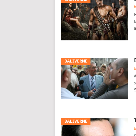
b
R
B
a
BALIVERNE
b
A
s
Ș
BALIVERNE
b