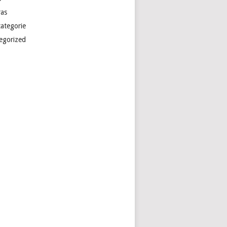
ras
categorie
egorized