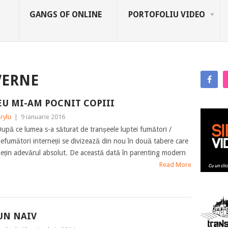
GANGS OF ONLINE
PORTOFOLIU VIDEO
VERNE
EU MI-AM POCNIT COPIII
rylu
|
9 ianuarie 2016
upă ce lumea s-a săturat de tranșeele luptei fumători /
efumători interneții se divizează din nou în două tabere care
ețin adevărul absolut. De această dată în parenting modern
Read More
UN NAIV