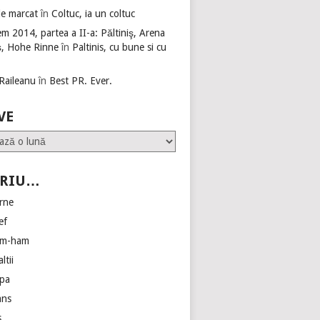
de marcat
în
Coltuc, ia un coltuc
m 2014, partea a II-a: Păltiniş, Arena
ş, Hohe Rinne
în
Paltinis, cu bune si cu
 Raileanu
în
Best PR. Ever.
VE
CRIU…
erne
ef
am-ham
ltii
pa
ans
s