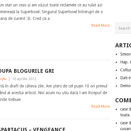
m stat un ceas și am văzut toate reclamele ce au rulat azi
imineață la Superbowl. Singurul Superbowl întrerupt de o
ană de curent :D. Cred că a
Read More
ARTI
Smiorc
Hap. 
Coltuc
DUPA BLOGURILE GRI
Dati i
rylu
|
10 aprilie 2012
Demo 
tă în draft de câteva zile. Am șters de cel puțin 10 ori primul
ând al acestui articol. Nici acum nu știu dacă l-am început de
COME
nde trebuie
Read More
case 
toata
case 
cuvan
SPARTACUS – VENGEANCE