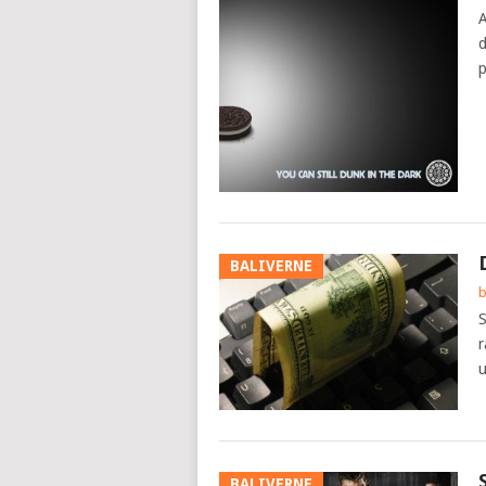
A
d
p
BALIVERNE
b
S
r
u
BALIVERNE