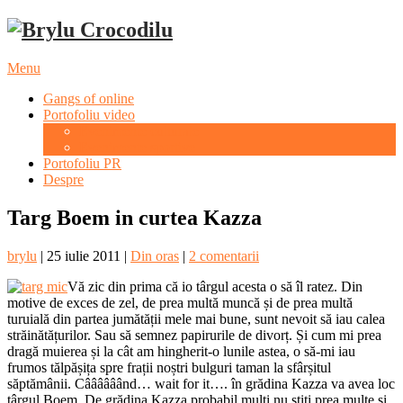
Menu
Gangs of online
Portofoliu video
Evenimente culturale
Evenimente sportive
Portofoliu PR
Despre
Targ Boem in curtea Kazza
brylu
|
25 iulie 2011
|
Din oras
|
2 comentarii
Vă zic din prima că io târgul acesta o să îl ratez. Din
motive de exces de zel, de prea multă muncă și de prea multă
turuială din partea jumătății mele mai bune, sunt nevoit să iau calea
străinătățurilor. Sau să semnez papirurile de divorț. Și cum mi prea
dragă muierea și la cât am hingherit-o lunile astea, o să-mi iau
frumos tălpășița spre frații noștri bulguri taman la sfârșitul
săptămânii. Câââââând… wait for it…. în grădina Kazza va avea loc
târgul Boem. De grădina Kazza probabil mulți nu știți prea multe și,