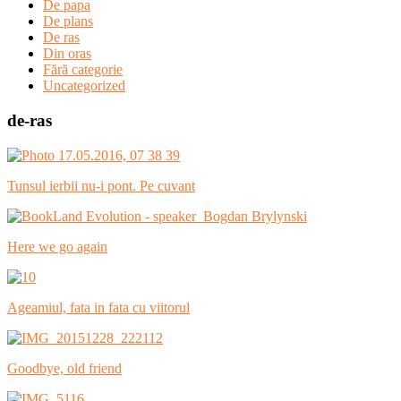
De papa
De plans
De ras
Din oras
Fără categorie
Uncategorized
de-ras
Tunsul ierbii nu-i pont. Pe cuvant
Here we go again
Ageamiul, fata in fata cu viitorul
Goodbye, old friend