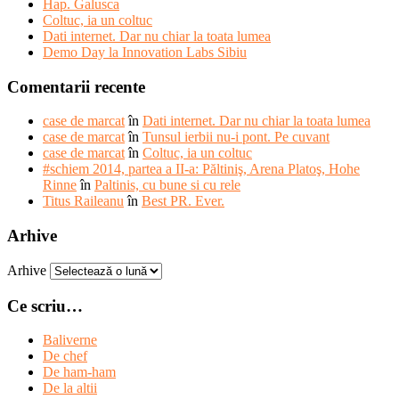
Hap. Galusca
Coltuc, ia un coltuc
Dati internet. Dar nu chiar la toata lumea
Demo Day la Innovation Labs Sibiu
Comentarii recente
case de marcat
în
Dati internet. Dar nu chiar la toata lumea
case de marcat
în
Tunsul ierbii nu-i pont. Pe cuvant
case de marcat
în
Coltuc, ia un coltuc
#schiem 2014, partea a II-a: Păltiniş, Arena Platoş, Hohe
Rinne
în
Paltinis, cu bune si cu rele
Titus Raileanu
în
Best PR. Ever.
Arhive
Arhive
Ce scriu…
Baliverne
De chef
De ham-ham
De la altii