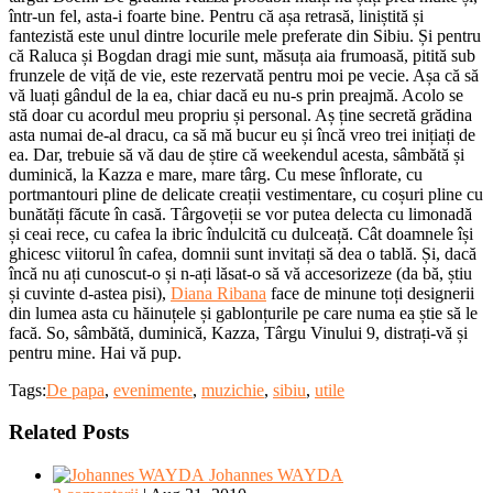
într-un fel, asta-i foarte bine. Pentru că așa retrasă, liniștită și
fantezistă este unul dintre locurile mele preferate din Sibiu. Și pentru
că Raluca și Bogdan dragi mie sunt, măsuța aia frumoasă, pitită sub
frunzele de viță de vie, este rezervată pentru moi pe vecie. Așa că să
vă luați gândul de la ea, chiar dacă eu nu-s prin preajmă. Acolo se
stă doar cu acordul meu propriu și personal. Aș ține secretă grădina
asta numai de-al dracu, ca să mă bucur eu și încă vreo trei inițiați de
ea. Dar, trebuie să vă dau de știre că weekendul acesta, sâmbătă și
duminică, la Kazza e mare, mare târg. Cu mese înflorate, cu
portmantouri pline de delicate creații vestimentare, cu coșuri pline cu
bunătăți făcute în casă. Târgoveții se vor putea delecta cu limonadă
și ceai rece, cu cafea la ibric îndulcită cu dulceață. Cât doamnele își
ghicesc viitorul în cafea, domnii sunt invitați să dea o tablă. Și, dacă
încă nu ați cunoscut-o și n-ați lăsat-o să vă accesorizeze (da bă, știu
și cuvinte d-astea pisi),
Diana Ribana
face de minune toți designerii
din lumea asta cu hăinuțele și gablonțurile pe care numa ea știe să le
facă. So, sâmbătă, duminică, Kazza, Târgu Vinului 9, distrați-vă și
pentru mine. Hai vă pup.
Tags:
De papa
,
evenimente
,
muzichie
,
sibiu
,
utile
Related Posts
Johannes WAYDA