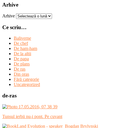
Arhive
Arhive
Ce scriu…
Baliverne
De chef
De ham-ham
De la altii
De papa
De plans
De ras
Din oras
Fără categorie
Uncategorized
de-ras
Tunsul ierbii nu-i pont. Pe cuvant