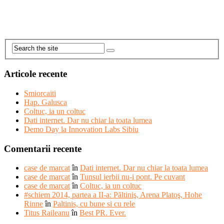
Articole recente
Smiorcaiti
Hap. Galusca
Coltuc, ia un coltuc
Dati internet. Dar nu chiar la toata lumea
Demo Day la Innovation Labs Sibiu
Comentarii recente
case de marcat
în
Dati internet. Dar nu chiar la toata lumea
case de marcat
în
Tunsul ierbii nu-i pont. Pe cuvant
case de marcat
în
Coltuc, ia un coltuc
#schiem 2014, partea a II-a: Păltiniş, Arena Platoş, Hohe
Rinne
în
Paltinis, cu bune si cu rele
Titus Raileanu
în
Best PR. Ever.