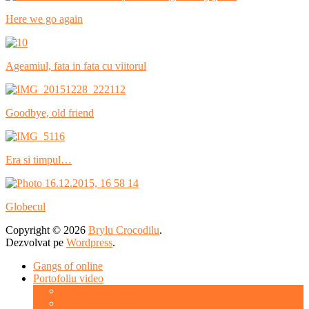
Here we go again
Ageamiul, fata in fata cu viitorul
Goodbye, old friend
Era si timpul…
Globecul
Copyright © 2026
Brylu Crocodilu
.
Dezvolvat pe
Wordpress
.
Gangs of online
Portofoliu video
Evenimente culturale
Evenimente sportive