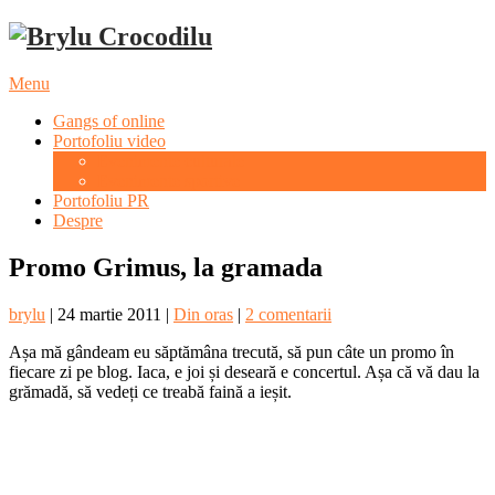
Menu
Gangs of online
Portofoliu video
Evenimente culturale
Evenimente sportive
Portofoliu PR
Despre
Promo Grimus, la gramada
brylu
|
24 martie 2011
|
Din oras
|
2 comentarii
Așa mă gândeam eu săptămâna trecută, să pun câte un promo în
fiecare zi pe blog. Iaca, e joi și deseară e concertul. Așa că vă dau la
grămadă, să vedeți ce treabă faină a ieșit.