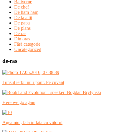
Baliverne
De chef
De ham-ham
De la altii
De papa
De plans
De ras
Din oras
Fără categorie
Uncategorized
de-ras
Tunsul ierbii nu-i pont. Pe cuvant
Here we go again
Ageamiul, fata in fata cu viitorul