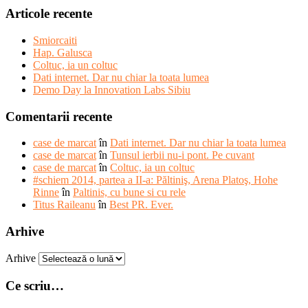
Articole recente
Smiorcaiti
Hap. Galusca
Coltuc, ia un coltuc
Dati internet. Dar nu chiar la toata lumea
Demo Day la Innovation Labs Sibiu
Comentarii recente
case de marcat
în
Dati internet. Dar nu chiar la toata lumea
case de marcat
în
Tunsul ierbii nu-i pont. Pe cuvant
case de marcat
în
Coltuc, ia un coltuc
#schiem 2014, partea a II-a: Păltiniş, Arena Platoş, Hohe
Rinne
în
Paltinis, cu bune si cu rele
Titus Raileanu
în
Best PR. Ever.
Arhive
Arhive
Ce scriu…