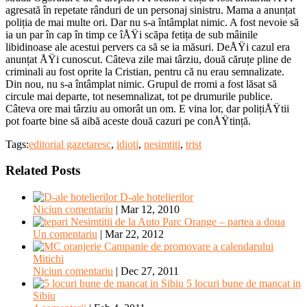
agresată în repetate rânduri de un personaj sinistru. Mama a anunțat
poliția de mai multe ori. Dar nu s-a întâmplat nimic. A fost nevoie să
ia un par în cap în timp ce îÅŸi scăpa fetița de sub mâinile
libidinoase ale acestui pervers ca să se ia măsuri. DeÅŸi cazul era
anunțat ÅŸi cunoscut. Câteva zile mai târziu, două căruțe pline de
criminali au fost oprite la Cristian, pentru că nu erau semnalizate.
Din nou, nu s-a întâmplat nimic. Grupul de rromi a fost lăsat să
circule mai departe, tot nesemnalizat, tot pe drumurile publice.
Câteva ore mai târziu au omorât un om. E vina lor, dar polițiÅŸtii
pot foarte bine să aibă aceste două cazuri pe conÅŸtință.
Tags:
editorial gazetaresc
,
idioti
,
nesimtiti
,
trist
Related Posts
D-ale hotelierilor
Niciun comentariu
|
Mar 12, 2010
Nesimtitii de la Auto Parc Orange – partea a doua
Un comentariu
|
Mar 22, 2012
Campanie de promovare a calendarului
Mitichi
Niciun comentariu
|
Dec 27, 2011
5 locuri bune de mancat in
Sibiu