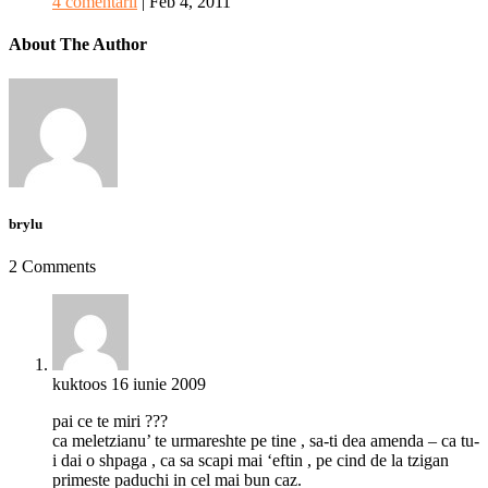
4 comentarii
|
Feb 4, 2011
About The Author
brylu
2 Comments
kuktoos
16 iunie 2009
pai ce te miri ???
ca meletzianu’ te urmareshte pe tine , sa-ti dea amenda – ca tu-
i dai o shpaga , ca sa scapi mai ‘eftin , pe cind de la tzigan
primeste paduchi in cel mai bun caz.