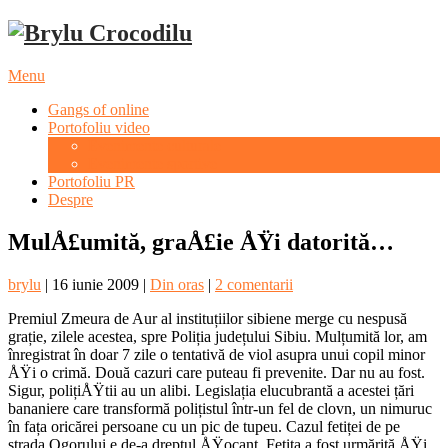
Menu
Gangs of online
Portofoliu video
Evenimente culturale
Evenimente sportive
Portofoliu PR
Despre
MulÅ£umită, graÅ£ie ÅŸi datorită…
brylu
|
16 iunie 2009
|
Din oras
|
2 comentarii
Premiul Zmeura de Aur al instituțiilor sibiene merge cu nespusă
grație, zilele acestea, spre Poliția județului Sibiu. Mulțumită lor, am
înregistrat în doar 7 zile o tentativă de viol asupra unui copil minor
ÅŸi o crimă. Două cazuri care puteau fi prevenite. Dar nu au fost.
Sigur, polițiÅŸtii au un alibi. Legislația elucubrantă a acestei țări
bananiere care transformă polițistul într-un fel de clovn, un nimuruc
în fața oricărei persoane cu un pic de tupeu. Cazul fetiței de pe
strada Ogorului e de-a dreptul ÅŸocant. Fetița a fost urmărită ÅŸi