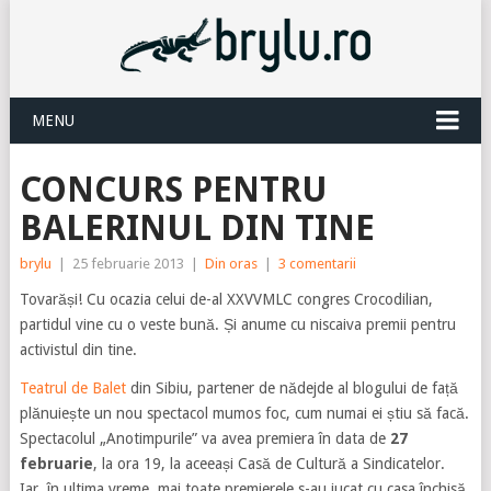
MENU
CONCURS PENTRU
BALERINUL DIN TINE
brylu
|
25 februarie 2013
|
Din oras
|
3 comentarii
Tovarăși! Cu ocazia celui de-al XXVVMLC congres Crocodilian,
partidul vine cu o veste bună. Și anume cu niscaiva premii pentru
activistul din tine.
Teatrul de Balet
din Sibiu, partener de nădejde al blogului de față
plănuiește un nou spectacol mumos foc, cum numai ei știu să facă.
Spectacolul „Anotimpurile” va avea premiera în data de
27
februarie
, la ora 19, la aceeași Casă de Cultură a Sindicatelor.
Iar, în ultima vreme, mai toate premierele s-au jucat cu casa închisă.