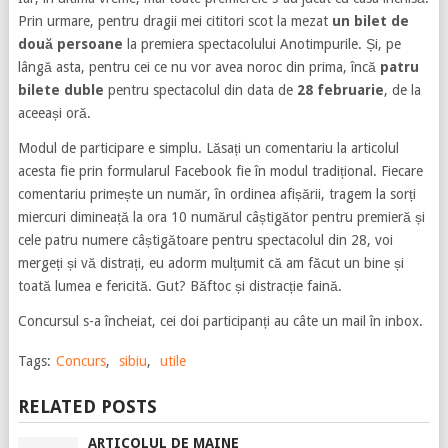
Prin urmare, pentru dragii mei cititori scot la mezat
un bilet de
două persoane
la premiera spectacolului Anotimpurile. Și, pe
lângă asta, pentru cei ce nu vor avea noroc din prima, încă
patru
bilete duble
pentru spectacolul din data de
28 februarie
, de la
aceeași oră.
Modul de participare e simplu. Lăsați un comentariu la articolul
acesta fie prin formularul Facebook fie în modul tradițional. Fiecare
comentariu primește un număr, în ordinea afișării, tragem la sorți
miercuri dimineață la ora 10 numărul câștigător pentru premieră și
cele patru numere câștigătoare pentru spectacolul din 28, voi
mergeți și vă distrați, eu adorm mulțumit că am făcut un bine și
toată lumea e fericită. Gut? Băftoc și distracție faină.
Concursul s-a încheiat, cei doi participanți au câte un mail în inbox.
Tags:
Concurs
,
sibiu
,
utile
RELATED POSTS
ARTICOLUL DE MAINE