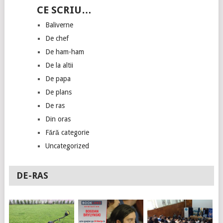
CE SCRIU…
Baliverne
De chef
De ham-ham
De la altii
De papa
De plans
De ras
Din oras
Fără categorie
Uncategorized
DE-RAS