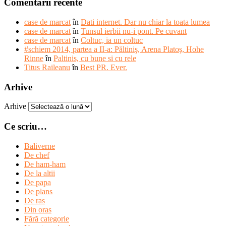
Comentarii recente
case de marcat
în
Dati internet. Dar nu chiar la toata lumea
case de marcat
în
Tunsul ierbii nu-i pont. Pe cuvant
case de marcat
în
Coltuc, ia un coltuc
#schiem 2014, partea a II-a: Păltiniş, Arena Platoş, Hohe
Rinne
în
Paltinis, cu bune si cu rele
Titus Raileanu
în
Best PR. Ever.
Arhive
Arhive
Ce scriu…
Baliverne
De chef
De ham-ham
De la altii
De papa
De plans
De ras
Din oras
Fără categorie