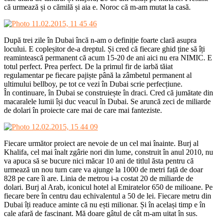
că urmează și o cămilă și aia e. Noroc că m-am mutat la casă.
După trei zile în Dubai încă n-am o definiție foarte clară asupra
locului. E copleșitor de-a dreptul. Și cred că fiecare ghid ține să îți
reamintească permanent că acum 15-20 de ani aici nu era NIMIC. E
totul perfect. Prea perfect. De la primul fir de iarbă tăiat
regulamentar pe fiecare pajiște până la zâmbetul permanent al
ultimului bellboy, pe tot ce vezi în Dubai scrie perfecțiune.
În continuare, în Dubai se construiește în draci. Cred că jumătate din
macaralele lumii își duc veacul în Dubai. Se aruncă zeci de miliarde
de dolari în proiecte care mai de care mai fanteziste.
Fiecare următor proiect are nevoie de un cel mai înainte. Burj al
Khalifa, cel mai înalt zgârie nori din lume, construit în anul 2010, nu
va apuca să se bucure nici măcar 10 ani de titlul ăsta pentru că
urmează un nou turn care va ajunge la 1000 de metri față de doar
828 pe care îi are. Linia de metrou i-a costat 20 de miliarde de
dolari. Burj al Arab, iconicul hotel al Emiratelor 650 de milioane. Pe
fiecare bere în centru dau echivalentul a 50 de lei. Fiecare metru din
Dubai îți readuce aminte că nu ești milionar. Și în același timp e în
cale afară de fascinant. Mă doare gâtul de cât m-am uitat în sus.