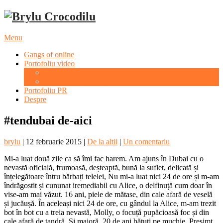
Menu
Gangs of online
Portofoliu video
Evenimente culturale
Evenimente sportive
Portofoliu PR
Despre
#tendubai de-aici
brylu
|
12 februarie 2015
|
De la altii
|
Un comentariu
Mi-a luat două zile ca să îmi fac harem. Am ajuns în Dubai cu o
nevastă oficială, frumoasă, deșteaptă, bună la suflet, delicată și
înțelegătoare întru bărbați telelei, Nu mi-a luat nici 24 de ore și m-am
îndrăgostit și cununat iremediabil cu Alice, o delfinuță cum doar în
vise-am mai văzut. 16 ani, piele de mătase, din cale afară de veselă
și jucăușă. În aceleași nici 24 de ore, cu gândul la Alice, m-am trezit
bot în bot cu a treia nevastă, Molly, o focuță pupăcioasă foc și din
cale afară de tandră. Și majoră, 20 de ani bătuți pe muchie. Presimt