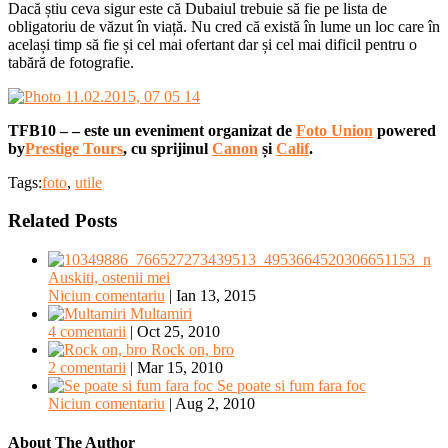
Dacă știu ceva sigur este că Dubaiul trebuie să fie pe lista de
obligatoriu de văzut în viață. Nu cred că există în lume un loc care în
același timp să fie și cel mai ofertant dar și cel mai dificil pentru o
tabără de fotografie.
TFB10 – – este un eveniment organizat de
Foto Union
powered
by
Prestige Tours
, cu sprijinul
Canon
și
Calif
.
Tags:
foto
,
utile
Related Posts
Auskiti, ostenii mei
Niciun comentariu
|
Ian 13, 2015
Multamiri
4 comentarii
|
Oct 25, 2010
Rock on, bro
2 comentarii
|
Mar 15, 2010
Se poate si fum fara foc
Niciun comentariu
|
Aug 2, 2010
About The Author