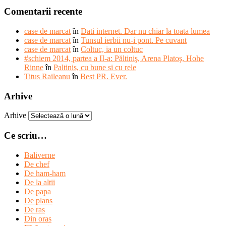
Comentarii recente
case de marcat
în
Dati internet. Dar nu chiar la toata lumea
case de marcat
în
Tunsul ierbii nu-i pont. Pe cuvant
case de marcat
în
Coltuc, ia un coltuc
#schiem 2014, partea a II-a: Păltiniş, Arena Platoş, Hohe
Rinne
în
Paltinis, cu bune si cu rele
Titus Raileanu
în
Best PR. Ever.
Arhive
Arhive
Ce scriu…
Baliverne
De chef
De ham-ham
De la altii
De papa
De plans
De ras
Din oras