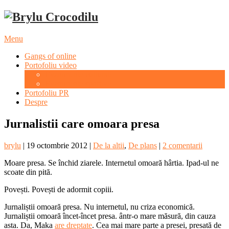
Menu
Gangs of online
Portofoliu video
Evenimente culturale
Evenimente sportive
Portofoliu PR
Despre
Jurnalistii care omoara presa
brylu
|
19 octombrie 2012
|
De la altii
,
De plans
|
2 comentarii
Moare presa. Se închid ziarele. Internetul omoară hârtia. Ipad-ul ne
scoate din pită.
Povești. Povești de adormit copiii.
Jurnaliștii omoară presa. Nu internetul, nu criza economică.
Jurnaliștii omoară încet-încet presa. ântr-o mare măsură, din cauza
asta. Da, Maka
are dreptate
. Cea mai mare parte a presei, presată de