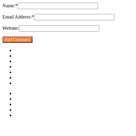
Name:
*
Email Address:
*
Website: