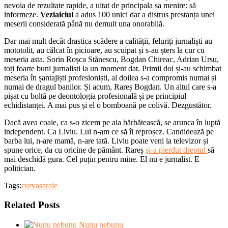
nevoia de rezultate rapide, a uitat de principala sa menire: să
informeze.
Veziaiciul
a adus 100 unici dar a distrus prestanța unei
meserii considerată până nu demult una onorabilă.
Dar mai mult decât drastica scădere a calității, feluriți jurnaliști au
mototolit, au călcat în picioare, au scuipat și s-au șters la cur cu
meseria asta. Sorin Roșca Stănescu, Bogdan Chireac, Adrian Ursu,
toți foarte buni jurnaliști la un moment dat. Primii doi și-au schimbat
meseria în șantajiști profesioniști, al doilea s-a compromis numai și
numai de dragul banilor. Și acum, Rareș Bogdan. Un altul care s-a
pișat cu boltă pe deontologia profesională și pe principiul
echidistanței. A mai pus și el o bomboană pe colivă. Dezgustător.
Dacă avea coaie, ca s-o zicem pe aia bărbătească, se arunca în luptă
independent. Ca Liviu. Lui n-am ce să îi reproșez. Candidează pe
barba lui, n-are mamă, n-are tată. Liviu poate veni la televizor și
spune orice, da cu oricine de pământ. Rareș
și-a pierdut dreptul
să
mai deschidă gura. Cel puțin pentru mine. El nu e jurnalist. E
politician.
Tags:
curvasaraie
Related Posts
Nunu nebunu