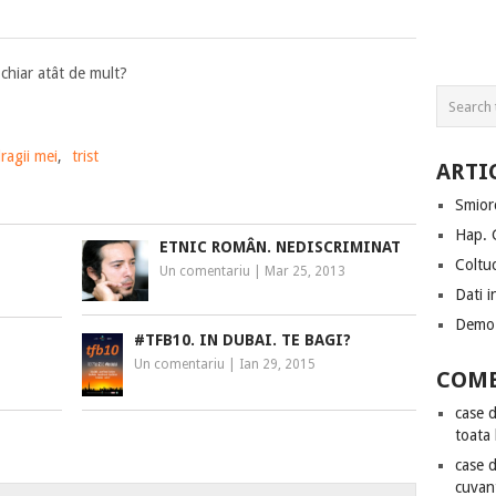
chiar atât de mult?
ragii mei
,
trist
ARTI
Smiorc
Hap. 
ETNIC ROMÂN. NEDISCRIMINAT
Coltuc
Un comentariu
|
Mar 25, 2013
Dati i
Demo 
#TFB10. IN DUBAI. TE BAGI?
Un comentariu
|
Ian 29, 2015
COME
case 
toata
case 
cuvan