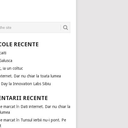
COLE RECENTE
aiti
Galusca
, ia un coltuc
nternet. Dar nu chiar la toata lumea
Day la Innovation Labs Sibiu
NTARII RECENTE
de marcat
în
Dati internet. Dar nu chiar la
 lumea
de marcat
în
Tunsul ierbii nu-i pont. Pe
t