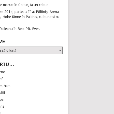
de marcat
în
Coltuc, ia un coltuc
m 2014, partea a II-a: Păltiniş, Arena
ş, Hohe Rinne
în
Paltinis, cu bune si cu
 Raileanu
în
Best PR. Ever.
VE
CRIU…
erne
ef
am-ham
ltii
pa
ans
s