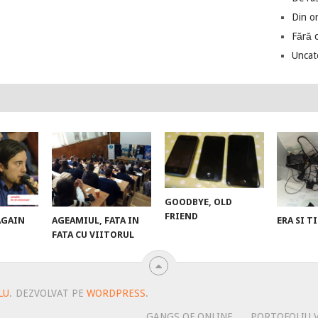
Din o
Fără 
Uncat
GOODBYE, OLD
FRIEND
AGAIN
AGEAMIUL, FATA IN
ERA SI 
FATA CU VIITORUL
LU
.
DEZVOLVAT PE
WORDPRESS
.
GANGS OF ONLINE
PORTOFOLIU 