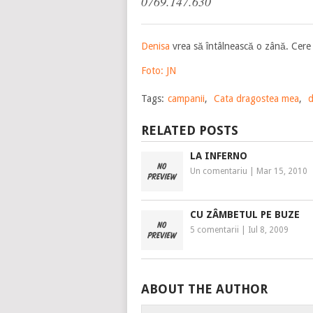
0769.147.630
Denisa
vrea să întâlnească o zână. Cere 
Foto: JN
Tags:
campanii
,
Cata dragostea mea
,
d
RELATED POSTS
LA INFERNO
Un comentariu
|
Mar 15, 2010
CU ZÂMBETUL PE BUZE
5 comentarii
|
Iul 8, 2009
ABOUT THE AUTHOR