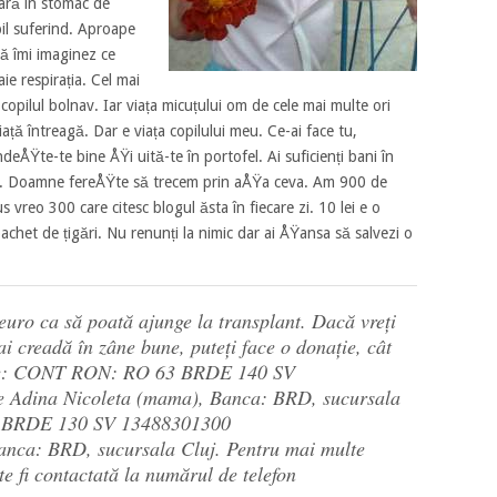
ară în stomac de
il suferind. Aproape
că îmi imaginez ce
aie respirația. Cel mai
copilul bolnav. Iar viața micuțului om de cele mai multe ori
ță întreagă. Dar e viața copilului meu. Ce-ai face tu,
ndeÅŸte-te bine ÅŸi uită-te în portofel. Ai suficienți bani în
n-ai. Doamne fereÅŸte să trecem prin aÅŸa ceva. Am 900 de
 vreo 300 care citesc blogul ăsta în fiecare zi. 10 lei e o
chet de țigări. Nu renunți la nimic dar ai ÅŸansa să salvezi o
uro ca să poată ajunge la transplant. Dacă vreți
ai creadă în zâne bune, puteți face o donație, cât
urile: CONT RON: RO 63 BRDE 140 SV
e Adina Nicoleta (mama), Banca: BRD, sucursala
 BRDE 130 SV 13488301300
 Banca: BRD, sucursala Cluj. Pentru mai multe
te fi contactată la numărul de telefon