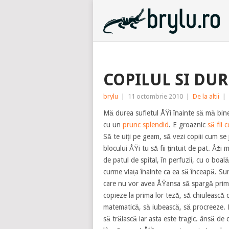
COPILUL SI DU
brylu
|
11 octombrie 2010
|
De la altii
|
Mă durea sufletul ÅŸi înainte să mă bin
cu un
prunc splendid
. E groaznic
să fii 
Să te uiți pe geam, să vezi copiii cum se 
blocului ÅŸi tu să fii țintuit de pat. Åži ma
de patul de spital, în perfuzii, cu o boală
curme viața înainte ca ea să înceapă. Su
care nu vor avea ÅŸansa să spargă prim
copieze la prima lor teză, să chiulească 
matematică, să iubească, să procreeze.
să trăiască iar asta este tragic. ânsă de