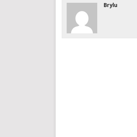
Brylu