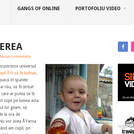
GANGS OF ONLINE
PORTOFOLIU VIDEO
REREA
Niciun comentariu
ecuvinteze universul
copil ÅŸi să fii bolnav
.
joacă în spatele
i rău, să fii țintuit
 care ar putea să îți
nt copii pe lumea asta
ul lor geam, să
de la ora de
 Nu vor avea ÅŸansa
 când am copil, pe