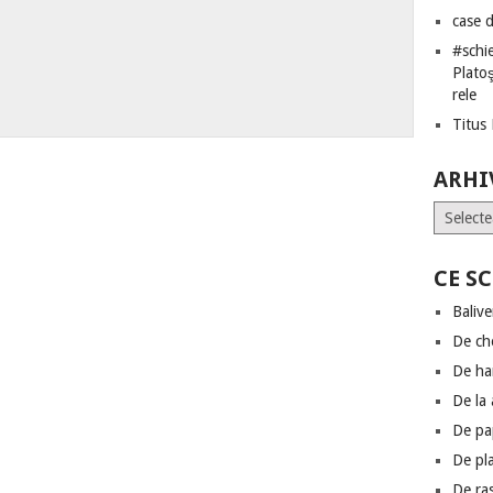
case 
#schie
Plato
rele
Titus
ARHI
Arhive
CE S
Baliv
De ch
De h
De la a
De pa
De pl
De ra