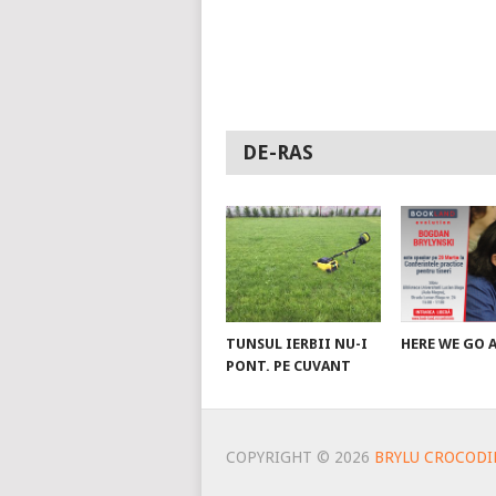
DE-RAS
TUNSUL IERBII NU-I
HERE WE GO 
PONT. PE CUVANT
COPYRIGHT © 2026
BRYLU CROCODI