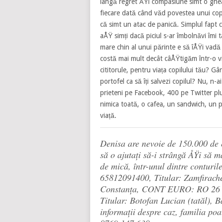
lângă regret ÅŸi compasiune simt o ghe
fiecare dată când văd povestea unui cop
că simt un atac de panică. Simplul fapt 
aÅŸ simți dacă piciul s-ar îmbolnăvi îmi t
mare chin al unui părinte e să îÅŸi vadă 
costă mai mult decât câÅŸtigăm într-o via
cititorule, pentru viața copilului tău? Gâ
portofel ca să îți salvezi copilul? Nu, 
prieteni pe Facebook, 400 pe Twitter plus
nimica toată, o cafea, un sandwich, un pa
viață.
Denisa are nevoie de 150.000 de e
să o ajutați să-i strângă ÅŸi să m
de mică, într-unul dintre cont
65812091400, Titular: Zamfirach
Constanța, CONT EURO: RO 26
Titular: Botofan Lucian (tatăl),
informații despre caz, familia poa