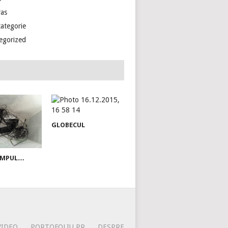
ras
categorie
egorized
GLOBECUL
TIMPUL…
VIDEO
PORTOFOLIU PR
DESPRE