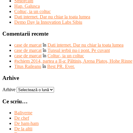
Smiorcaiti
Hap. Galusca
Coltuc, ia un coltuc
Dati internet. Dar nu chiar la toata lumea
Demo Day la Innovation Labs Sibiu
Comentarii recente
case de marcat
în
Dati internet. Dar nu chiar la toata lumea
case de marcat
în
Tunsul ierbii nu-i pont. Pe cuvant
case de marcat
în
Coltuc, ia un coltuc
#schiem 2014, partea a II-a: Păltiniş, Arena Platoş, Hohe Rinne
Titus Raileanu
în
Best PR. Ever.
Arhive
Arhive
Ce scriu…
Baliverne
De chef
De ham-ham
De la altii