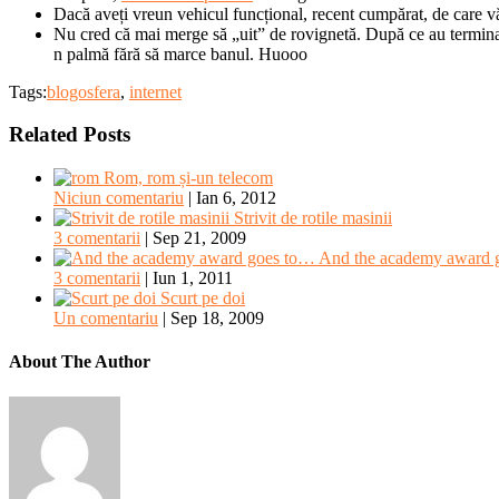
Dacă aveți vreun vehicul funcțional, recent cumpărat, de care 
Nu cred că mai merge să „uit” de rovignetă. După ce au termina
n palmă fără să marce banul. Huooo
Tags:
blogosfera
,
internet
Related Posts
Rom, rom și-un telecom
Niciun comentariu
|
Ian 6, 2012
Strivit de rotile masinii
3 comentarii
|
Sep 21, 2009
And the academy award 
3 comentarii
|
Iun 1, 2011
Scurt pe doi
Un comentariu
|
Sep 18, 2009
About The Author