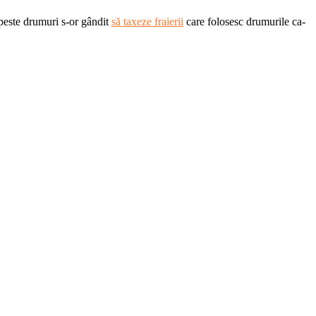
peste drumuri s-or gândit
să taxeze fraierii
care folosesc drumurile ca-