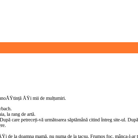
ecunoÅŸtință ÅŸi mii de mulțumiri.
ybach.
ia, la rang de artă.
 După care petreceți-vă următoarea săptămână citind întreg site-ul. După c
re.
n ÅŸi de la doamna mamă, nu numa de la tacsu. Frumos foc, mânca-l-ar t