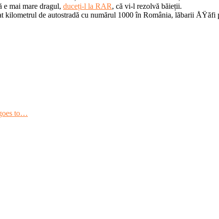
vă e mai mare dragul,
duceți-l la RAR
, că vi-l rezolvă băieții.
t kilometrul de autostradă cu numărul 1000 în România, lăbarii ÅŸăfi 
goes to…