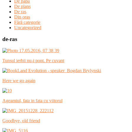
De papa
De plans
De ras
Din oras
Fără categorie
Uncategorized
de-ras
Tunsul ierbii nu-i pont. Pe cuvant
Here we go again
Ageamiul, fata in fata cu viitorul
Goodbye, old friend