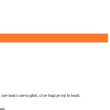
are luați-i careva gâtul, că ne bagă pe toți în boală.
ata.