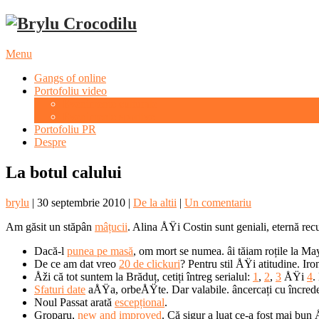
Menu
Gangs of online
Portofoliu video
Evenimente culturale
Evenimente sportive
Portofoliu PR
Despre
La botul calului
brylu
|
30 septembrie 2010
|
De la altii
|
Un comentariu
Am găsit un stăpân
mâțucii
. Alina ÅŸi Costin sunt geniali, eternă r
Dacă-l
punea pe masă
, om mort se numea. âi tăiam roțile la Ma
De ce am dat vreo
20 de clickuri
? Pentru stil ÅŸi atitudine. Iron
Åži că tot suntem la Brăduț, cetiți întreg serialul:
1
,
2
,
3
ÅŸi
4
.
Sfaturi date
aÅŸa, orbeÅŸte. Dar valabile. âncercați cu încrede
Noul Passat arată
escepțional
.
Groparu,
new and improved
. Că sigur a luat ce-a fost mai bu