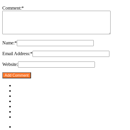
Comment:
*
Name:
*
Email Address:
*
Website: