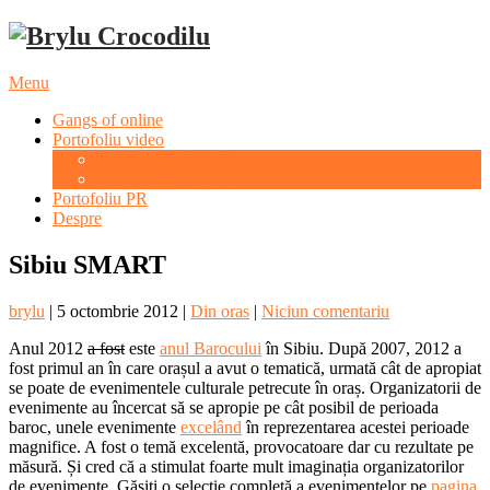
Menu
Gangs of online
Portofoliu video
Evenimente culturale
Evenimente sportive
Portofoliu PR
Despre
Sibiu SMART
brylu
|
5 octombrie 2012
|
Din oras
|
Niciun comentariu
Anul 2012
a fost
este
anul Barocului
în Sibiu. După 2007, 2012 a
fost primul an în care orașul a avut o tematică, urmată cât de apropiat
se poate de evenimentele culturale petrecute în oraș. Organizatorii de
evenimente au încercat să se apropie pe cât posibil de perioada
baroc, unele evenimente
excelând
în reprezentarea acestei perioade
magnifice. A fost o temă excelentă, provocatoare dar cu rezultate pe
măsură. Și cred că a stimulat foarte mult imaginația organizatorilor
de evenimente. Găsiți o selecție completă a evenimentelor pe
pagina