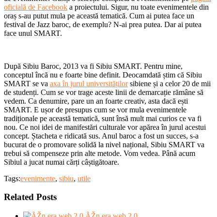
oficială de Facebook
a proiectului. Sigur, nu toate evenimentele din
oraș s-au putut mula pe această tematică. Cum ai putea face un
festival de Jazz baroc, de exemplu? N-ai prea putea. Dar ai putea
face unul SMART.
După Sibiu Baroc, 2013 va fi Sibiu SMART. Pentru mine,
conceptul încă nu e foarte bine definit. Deocamdată știm că Sibiu
SMART se va
axa în jurul universităților
sibiene și a celor 20 de mii
de studenți. Cum se vor trage aceste linii de demarcație rămâne să
vedem. Ca denumire, pare un an foarte creativ, asta dacă ești
SMART. E ușor de presupus cum se vor mula evenimentele
tradiționale pe această tematică, sunt însă mult mai curios ce va fi
nou. Ce noi idei de manifestări culturale vor apărea în jurul acestui
concept. Ștacheta e ridicată sus. Anul baroc a fost un succes, s-a
bucurat de o promovare solidă la nivel național, Sibiu SMART va
trebui să compenseze prin alte metode. Vom vedea. Până acum
Sibiul a jucat numai cărți câștigătoare.
Tags:
evenimente
,
sibiu
,
utile
Related Posts
ÃŽn era web 2.0