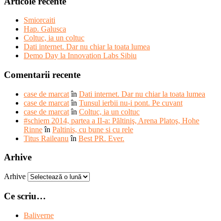
Articole recente
Smiorcaiti
Hap. Galusca
Coltuc, ia un coltuc
Dati internet. Dar nu chiar la toata lumea
Demo Day la Innovation Labs Sibiu
Comentarii recente
case de marcat
în
Dati internet. Dar nu chiar la toata lumea
case de marcat
în
Tunsul ierbii nu-i pont. Pe cuvant
case de marcat
în
Coltuc, ia un coltuc
#schiem 2014, partea a II-a: Păltiniş, Arena Platoş, Hohe
Rinne
în
Paltinis, cu bune si cu rele
Titus Raileanu
în
Best PR. Ever.
Arhive
Arhive
Ce scriu…
Baliverne