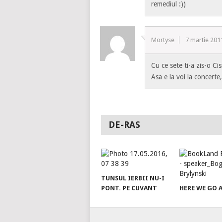
remediul :))
Mortyse
7 martie 201
Cu ce sete ti-a zis-o Ci
Asa e la voi la concerte
DE-RAS
TUNSUL IERBII NU-I
PONT. PE CUVANT
HERE WE GO 