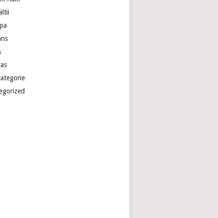
ltii
pa
ans
s
ras
categorie
egorized