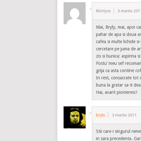
Mortyse
3 martie 201
Mai, Bryly, mai, apoi c
pahar de apa si doua asp
cafea si multe lichide si
cercetare pe juma de an 
zis si bunica: aspirina 
Fostu’ meu sef recoman
grija ca asta contine co
In rest, consacrate tot 
buna la gratar sa-ti dea
Hai, avant pionieresc!
brylu
3 martie 2011
Stii care-i singurul rem
in sara precedenta. Gar