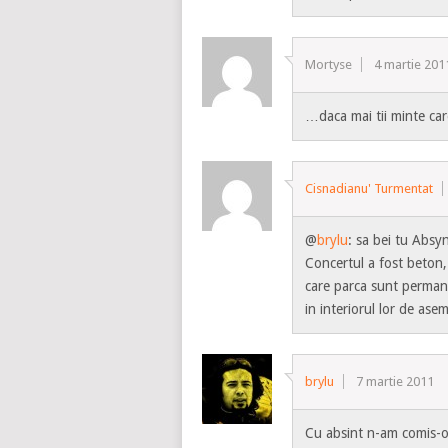
Mortyse
4 martie 201
…daca mai tii minte ca
Cisnadianu' Turmentat
@
brylu
: sa bei tu Absy
Concertul a fost beton, 
care parca sunt permane
in interiorul lor de ase
brylu
7 martie 2011
Cu absint n-am comis-o 