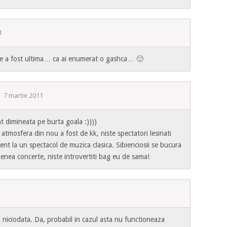
1
re a fost ultima… ca ai enumerat o gashca… 🙂
7 martie 2011
nt dimineata pe burta goala :))))
atmosfera din nou a fost de kk, niste spectatori lesinati
nt la un spectacol de muzica clasica. Sibienciosii se bucura
menea concerte, niste introvertiti bag eu de sama!
niciodata. Da, probabil in cazul asta nu functioneaza