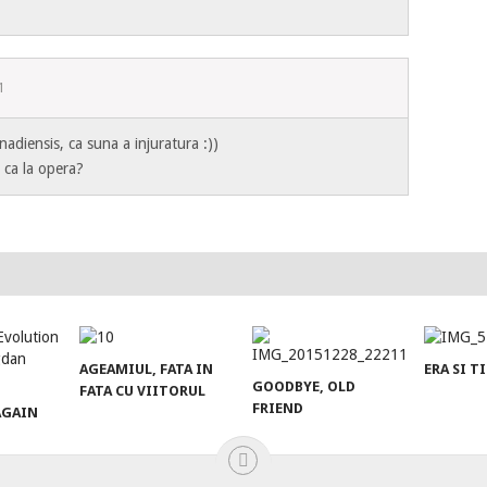
1
snadiensis, ca suna a injuratura :))
, ca la opera?
AGEAMIUL, FATA IN
ERA SI 
GOODBYE, OLD
FATA CU VIITORUL
FRIEND
AGAIN