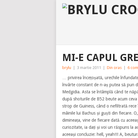
MI-E CAPUL G
brylu
|
3 martie 2011
|
Din oras
|
6 com
… privirea încețoșată, urechile înfundat
învârte constant de n-aș putea să pun 
Medgidia. Asta se întâmplă când te năpă
după shoturile de B52 beute acum ceva a
strop de Guiness, când o nefiltrată rece îț
mâinile lui Bachus și guști din fiecare. O
dimineața, vine de fiecare dată cu aceea
curiozitate, ia dați și voi un răspuns la 
aceeași concluzie: hell, yeah!!! A, beutu