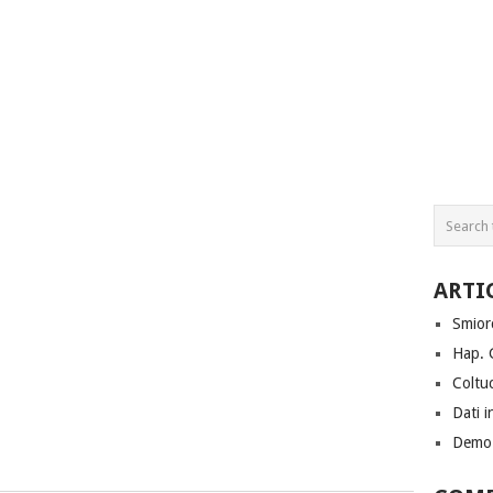
ARTI
Smiorc
Hap. 
Coltuc
Dati i
Demo 