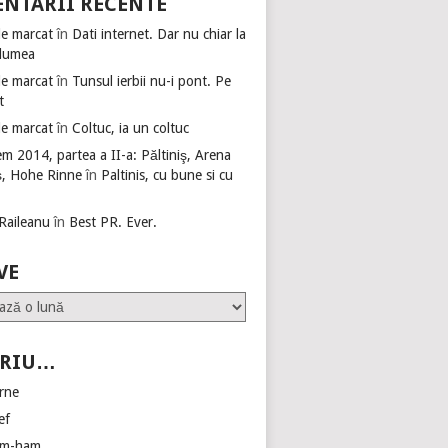
NTARII RECENTE
de marcat
în
Dati internet. Dar nu chiar la
 lumea
de marcat
în
Tunsul ierbii nu-i pont. Pe
t
de marcat
în
Coltuc, ia un coltuc
m 2014, partea a II-a: Păltiniş, Arena
ş, Hohe Rinne
în
Paltinis, cu bune si cu
 Raileanu
în
Best PR. Ever.
VE
CRIU…
erne
ef
am-ham