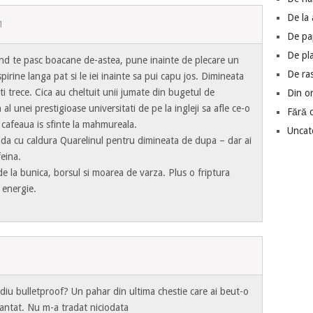
De la a
1
De pa
De pl
and te pasc boacane de-astea, pune inainte de plecare un
De ra
irine langa pat si le iei inainte sa pui capu jos. Dimineata
-ti trece. Cica au cheltuit unii jumate din bugetul de
Din o
al unei prestigioase universitati de pe la ingleji sa afle ce-o
Fără 
si cafeaua is sfinte la mahmureala.
Uncat
da cu caldura Quarelinul pentru dimineata de dupa – dar ai
feina.
de la bunica, borsul si moarea de varza. Plus o friptura
 energie.
ediu bulletproof? Un pahar din ultima chestie care ai beut-o
antat. Nu m-a tradat niciodata