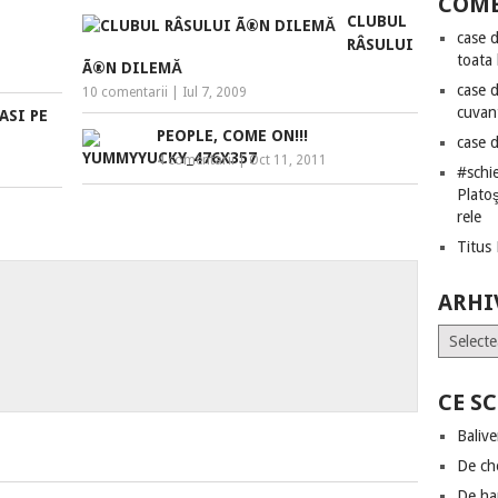
COME
CLUBUL
case 
RÂSULUI
toata
Ã®N DILEMĂ
case 
10 comentarii
|
Iul 7, 2009
cuvan
ASI PE
PEOPLE, COME ON!!!
case 
4 comentarii
|
Oct 11, 2011
#schie
Plato
rele
Titus
ARHI
Arhive
CE S
Baliv
De ch
De h