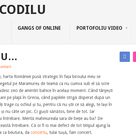
GANGS OF ONLINE
PORTOFOLIU VIDEO
REU…
entarii
e, harta României pusă strategic în fața biroului meu se
degetul pe Maramureș de teamă ca nu cumva sub el să scrie
desc zeci de amintiri bahice în același moment. Când tânjești
ni pe plajă în Grecia, când papilele strigă disperat după un
i trage cu ochiul și tu, pentru că nu știi ce să alegi, te lași în
, și nu câte un pic. Ci guști sănătos, bine de tot. Iar
și întrebare. Merită mahmureala sara de beție au ba? De
această întrebare. Că oi fi io mai defect de tot timpul ajung la
ra ca beutura, da
concertu
, tulai tușă, fain concert.