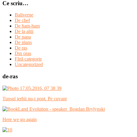
Ce scriu…
Baliverne
De chef
De ham-ham
De la altii
De papa
De plans
De ras
Din oras
Fără categorie
Uncategorized
de-ras
Tunsul ierbii nu-i pont. Pe cuvant
Here we go again