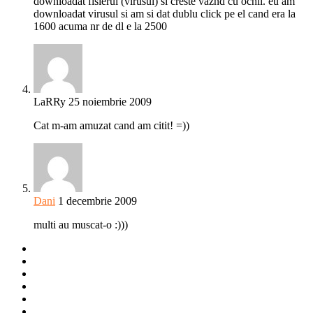
downloadat fisierul (virusul) si creste vaznd cu ochii. eu am
downloadat virusul si am si dat dublu click pe el cand era la
1600 acuma nr de dl e la 2500
LaRRy
25 noiembrie 2009
Cat m-am amuzat cand am citit! =))
Dani
1 decembrie 2009
multi au muscat-o :)))