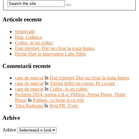
Articole recente
Smiorcaiti
Hap. Galusca
Coltuc, ia un coltuc
Dati internet. Dar nu chiar la toata lumea
Demo Day la Innovation Labs Sibiu
Comentarii recente
case de marcat
în
Dati internet. Dar nu chiar la toata lumea
case de marcat
în
Tunsul ierbii nu-i pont. Pe cuvant
case de marcat
în
Coltuc, ia un coltuc
#schiem 2014, partea a II-a: Păltiniş, Arena Platoş, Hohe
Rinne
în
Paltinis, cu bune si cu rele
Titus Raileanu
în
Best PR. Ever.
Arhive
Arhive