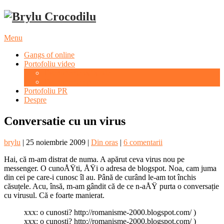
Menu
Gangs of online
Portofoliu video
Evenimente culturale
Evenimente sportive
Portofoliu PR
Despre
Conversatie cu un virus
brylu
|
25 noiembrie 2009
|
Din oras
|
6 comentarii
Hai, că m-am distrat de numa. A apărut ceva virus nou pe
messenger. O cunoÅŸti, ÅŸi o adresa de blogspot. Noa, cam juma
din cei pe care-i cunosc îl au. Până de curând le-am tot închis
căsuțele. Acu, însă, m-am gândit că de ce n-aÅŸ purta o conversație
cu virusul. Că e foarte manierat.
xxx: o cunosti? http://romanisme-2000.blogspot.com/ )
xxx: o cunosti? http://romanisme-2000.blogspot.com/ )