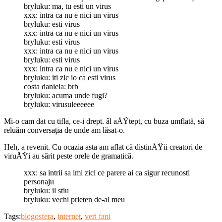
bryluku: ma, tu esti un virus
xxx: intra ca nu e nici un virus
bryluku: esti virus
xxx: intra ca nu e nici un virus
bryluku: esti virus
xxx: intra ca nu e nici un virus
bryluku: esti virus
xxx: intra ca nu e nici un virus
bryluku: iti zic io ca esti virus
costa daniela: brb
bryluku: acuma unde fugi?
bryluku: virusuleeeeee
Mi-o cam dat cu tifla, ce-i drept. âl aÅŸtept, cu buza umflată, să
reluăm conversația de unde am lăsat-o.
Heh, a revenit. Cu ocazia asta am aflat că distinÅŸii creatori de
viruÅŸi au sărit peste orele de gramatică.
xxx: sa intrii sa imi zici ce parere ai ca sigur recunosti
personaju
bryluku: il stiu
bryluku: vechi prieten de-al meu
Tags:
blogosfera
,
internet
,
veri fani