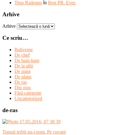
Titus Raileanu
în
Best PR. Ever.
Arhive
Arhive
Ce scriu…
Baliverne
De chef
De ham-ham
De la altii
De papa
De plans
De ras
Din oras
Fără categorie
Uncategorized
de-ras
Tunsul ierbii nu-i pont. Pe cuvant