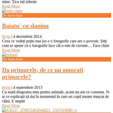
mine. Țica mă iubește
Read More
De ham-ham
Baiatu` cu slanina
brylu
|
4 decembrie 2014
Ceea ce vedeți puțin mai jos e o fotografie care are o poveste. Știți
cum se spune că o fotografie face cât o mie de cuvinte… Face chiar
Read More
De ham-ham
Da primarele, de ce nu omorati
primarele?
brylu
|
4 septembrie 2013
Cu toată dragostea mea pentru animale, acum nu am ce comenta. N-
ai ce explicații să dai în momentul în care un copil moare mușcat de
câini. E stupid
Read More