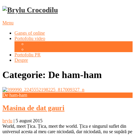
Menu
Gangs of online
Portofoliu video
Evenimente culturale
Evenimente sportive
Portofoliu PR
Despre
Categorie: De ham-ham
De ham-ham
Masina de dat gauri
brylu
|
5 august 2015
World, meet Țica. Țica, meet the world. Țica e singurul suflet din
universul acesta al meu care niciodată, dar niciodată, nu se supără pe