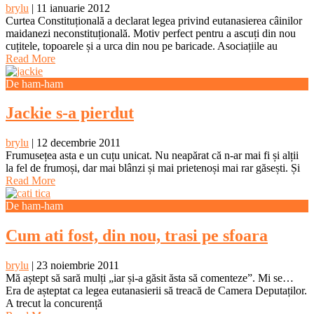
brylu
|
11 ianuarie 2012
Curtea Constituțională a declarat legea privind eutanasierea câinilor
maidanezi neconstituțională. Motiv perfect pentru a ascuți din nou
cuțitele, topoarele și a urca din nou pe baricade. Asociațiile au
Read More
De ham-ham
Jackie s-a pierdut
brylu
|
12 decembrie 2011
Frumusețea asta e un cuțu unicat. Nu neapărat că n-ar mai fi și alții
la fel de frumoși, dar mai blânzi și mai prietenoși mai rar găsești. Și
Read More
De ham-ham
Cum ati fost, din nou, trasi pe sfoara
brylu
|
23 noiembrie 2011
Mă aștept să sară mulți „iar și-a găsit ăsta să comenteze”. Mi se…
Era de așteptat ca legea eutanasierii să treacă de Camera Deputaților.
A trecut la concurență