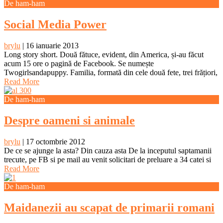
De ham-ham
Social Media Power
brylu
|
16 ianuarie 2013
Long story short. Două fătuce, evident, din America, și-au făcut
acum 15 ore o pagină de Facebook. Se numește
Twogirlsandapuppy. Familia, formată din cele două fete, trei frățiori,
Read More
De ham-ham
Despre oameni si animale
brylu
|
17 octombrie 2012
De ce se ajunge la asta? Din cauza asta De la inceputul saptamanii
trecute, pe FB si pe mail au venit solicitari de preluare a 34 catei si
Read More
De ham-ham
Maidanezii au scapat de primarii romani