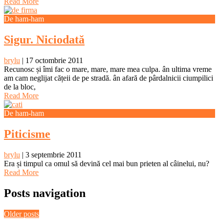
Read More
De ham-ham
Sigur. Niciodată
brylu
|
17 octombrie 2011
Recunosc și îmi fac o mare, mare, mare mea culpa. ân ultima vreme
am cam neglijat cățeii de pe stradă. ân afară de pârdalnicii ciumpilici
de la bloc,
Read More
De ham-ham
Piticisme
brylu
|
3 septembrie 2011
Era și timpul ca omul să devină cel mai bun prieten al câinelui, nu?
Read More
Posts navigation
Older posts