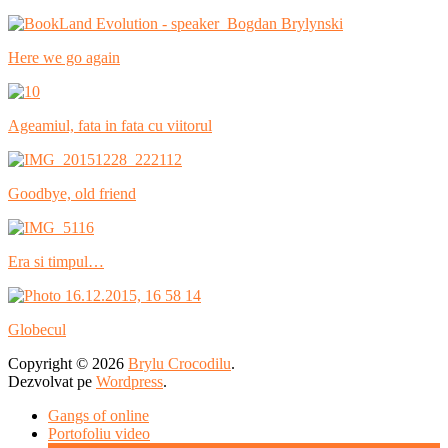
Here we go again
Ageamiul, fata in fata cu viitorul
Goodbye, old friend
Era si timpul…
Globecul
Copyright © 2026
Brylu Crocodilu
.
Dezvolvat pe
Wordpress
.
Gangs of online
Portofoliu video