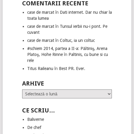
COMENTARII RECENTE
case de marcat
în
Dati internet. Dar nu chiar la
toata lumea
case de marcat
în
Tunsul ierbii nu-i pont. Pe
cuvant
case de marcat
în
Coltuc, ia un coltuc
#schiem 2014, partea a II-a: Păltiniş, Arena
Platoş, Hohe Rinne
în
Paltinis, cu bune si cu
rele
Titus Raileanu
în
Best PR. Ever.
ARHIVE
Arhive
CE SCRIU…
Baliverne
De chef