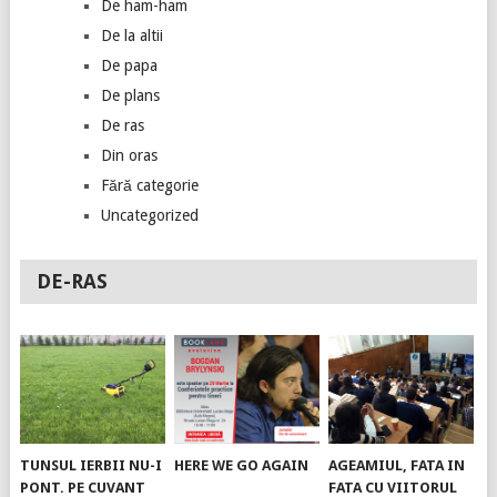
De ham-ham
De la altii
De papa
De plans
De ras
Din oras
Fără categorie
Uncategorized
DE-RAS
TUNSUL IERBII NU-I
HERE WE GO AGAIN
AGEAMIUL, FATA IN
PONT. PE CUVANT
FATA CU VIITORUL