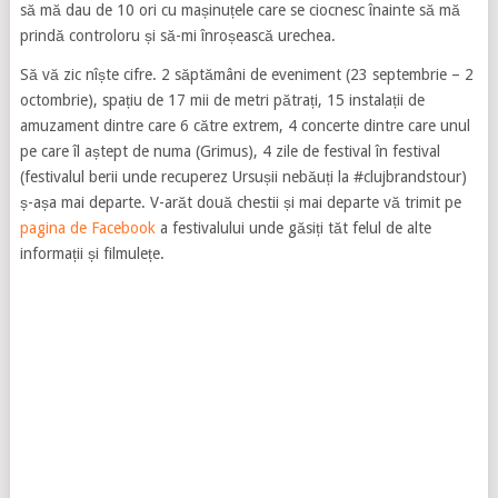
să mă dau de 10 ori cu mașinuțele care se ciocnesc înainte să mă
prindă controloru și să-mi înroșească urechea.
Să vă zic nîște cifre. 2 săptămâni de eveniment (23 septembrie – 2
octombrie), spațiu de 17 mii de metri pătrați, 15 instalații de
amuzament dintre care 6 către extrem, 4 concerte dintre care unul
pe care îl aștept de numa (Grimus), 4 zile de festival în festival
(festivalul berii unde recuperez Ursușii nebăuți la #clujbrandstour)
ș-așa mai departe. V-arăt două chestii și mai departe vă trimit pe
pagina de Facebook
a festivalului unde găsiți tăt felul de alte
informații și filmulețe.