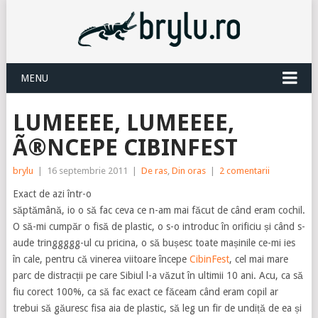
MENU
LUMEEEE, LUMEEEE,
Ã®NCEPE CIBINFEST
brylu
|
16 septembrie 2011
|
De ras
,
Din oras
|
2 comentarii
Exact de azi într-o
săptămână, io o să fac ceva ce n-am mai făcut de când eram cochil.
O să-mi cumpăr o fisă de plastic, o s-o introduc în orificiu și când s-
aude tringgggg-ul cu pricina, o să bușesc toate mașinile ce-mi ies
în cale, pentru că vinerea viitoare începe
CibinFest
, cel mai mare
parc de distracții pe care Sibiul l-a văzut în ultimii 10 ani. Acu, ca să
fiu corect 100%, ca să fac exact ce făceam când eram copil ar
trebui să găuresc fisa aia de plastic, să leg un fir de undiță de ea și