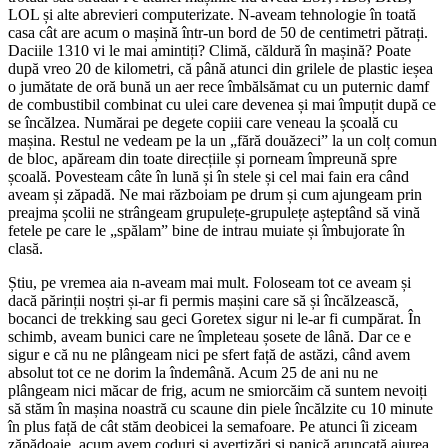
LOL și alte abrevieri computerizate. N-aveam tehnologie în toată
casa cât are acum o mașină într-un bord de 50 de centimetri pătrați.
Daciile 1310 vi le mai amintiți? Climă, căldură în mașină? Poate
după vreo 20 de kilometri, că până atunci din grilele de plastic ieșea
o jumătate de oră bună un aer rece îmbălsămat cu un puternic damf
de combustibil combinat cu ulei care devenea și mai împuțit după ce
se încălzea. Numărai pe degete copiii care veneau la școală cu
mașina. Restul ne vedeam pe la un „fără douăzeci” la un colț comun
de bloc, apăream din toate direcțiile și porneam împreună spre
școală. Povesteam câte în lună și în stele și cel mai fain era când
aveam și zăpadă. Ne mai războiam pe drum și cum ajungeam prin
preajma școlii ne strângeam grupulețe-grupulețe așteptând să vină
fetele pe care le „spălam” bine de intrau muiate și îmbujorate în
clasă.
Știu, pe vremea aia n-aveam mai mult. Foloseam tot ce aveam și
dacă părinții noștri și-ar fi permis mașini care să și încălzească,
bocanci de trekking sau geci Goretex sigur ni le-ar fi cumpărat. În
schimb, aveam bunici care ne împleteau șosete de lână. Dar ce e
sigur e că nu ne plângeam nici pe sfert față de astăzi, când avem
absolut tot ce ne dorim la îndemână. Acum 25 de ani nu ne
plângeam nici măcar de frig, acum ne smiorcăim că suntem nevoiți
să stăm în mașina noastră cu scaune din piele încălzite cu 10 minute
în plus față de cât stăm deobicei la semafoare. Pe atunci îi ziceam
zăpădoaie, acum avem coduri și avertizări și panică aruncată aiurea