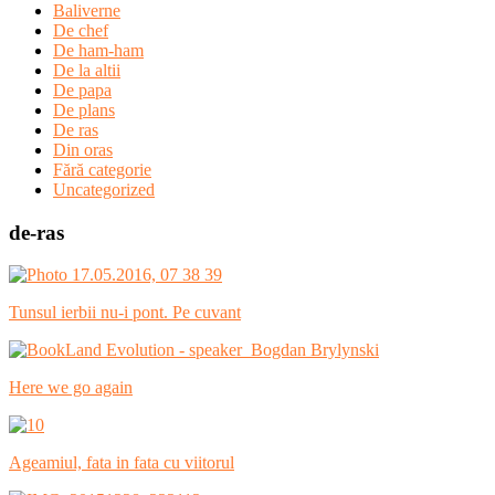
Baliverne
De chef
De ham-ham
De la altii
De papa
De plans
De ras
Din oras
Fără categorie
Uncategorized
de-ras
Tunsul ierbii nu-i pont. Pe cuvant
Here we go again
Ageamiul, fata in fata cu viitorul