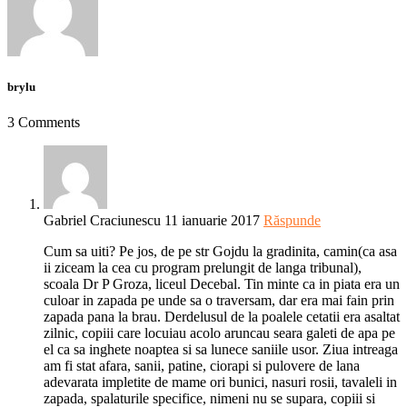
brylu
3 Comments
Gabriel Craciunescu
11 ianuarie 2017
Răspunde
Cum sa uiti? Pe jos, de pe str Gojdu la gradinita, camin(ca asa
ii ziceam la cea cu program prelungit de langa tribunal),
scoala Dr P Groza, liceul Decebal. Tin minte ca in piata era un
culoar in zapada pe unde sa o traversam, dar era mai fain prin
zapada pana la brau. Derdelusul de la poalele cetatii era asaltat
zilnic, copiii care locuiau acolo aruncau seara galeti de apa pe
el ca sa inghete noaptea si sa lunece saniile usor. Ziua intreaga
am fi stat afara, sanii, patine, ciorapi si pulovere de lana
adevarata impletite de mame ori bunici, nasuri rosii, tavaleli in
zapada, spalaturile specifice, nimeni nu se supara, copiii si