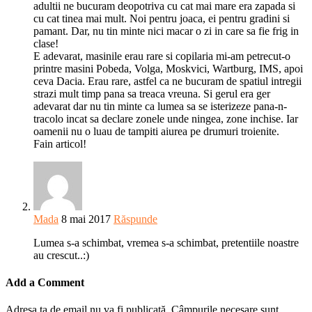
adultii ne bucuram deopotriva cu cat mai mare era zapada si
cu cat tinea mai mult. Noi pentru joaca, ei pentru gradini si
pamant. Dar, nu tin minte nici macar o zi in care sa fie frig in
clase!
E adevarat, masinile erau rare si copilaria mi-am petrecut-o
printre masini Pobeda, Volga, Moskvici, Wartburg, IMS, apoi
ceva Dacia. Erau rare, astfel ca ne bucuram de spatiul intregii
strazi mult timp pana sa treaca vreuna. Si gerul era ger
adevarat dar nu tin minte ca lumea sa se isterizeze pana-n-
tracolo incat sa declare zonele unde ningea, zone inchise. Iar
oamenii nu o luau de tampiti aiurea pe drumuri troienite.
Fain articol!
Mada
8 mai 2017
Răspunde
Lumea s-a schimbat, vremea s-a schimbat, pretentiile noastre
au crescut..:)
Add a Comment
Adresa ta de email nu va fi publicată.
Câmpurile necesare sunt