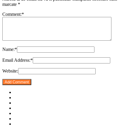
marcate
*
Comment:
*
Name:
*
Email Address:
*
Website: