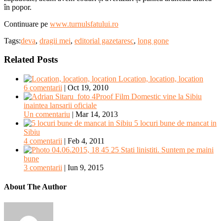
în popor.
Continuare pe
www.turnulsfatului.ro
Tags:
deva
,
dragii mei
,
editorial gazetaresc
,
long gone
Related Posts
Location, location, location
6 comentarii
|
Oct 19, 2010
Domestic vine la Sibiu
inaintea lansarii oficiale
Un comentariu
|
Mar 14, 2013
5 locuri bune de mancat in
Sibiu
4 comentarii
|
Feb 4, 2011
Stati linistiti. Suntem pe maini
bune
3 comentarii
|
Iun 9, 2015
About The Author