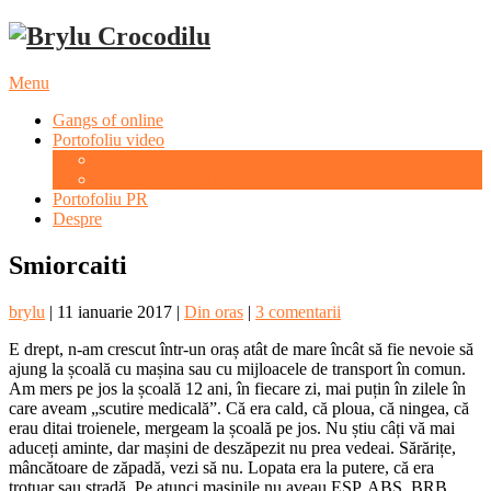
Menu
Gangs of online
Portofoliu video
Evenimente culturale
Evenimente sportive
Portofoliu PR
Despre
Smiorcaiti
brylu
|
11 ianuarie 2017
|
Din oras
|
3 comentarii
E drept, n-am crescut într-un oraș atât de mare încât să fie nevoie să
ajung la școală cu mașina sau cu mijloacele de transport în comun.
Am mers pe jos la școală 12 ani, în fiecare zi, mai puțin în zilele în
care aveam „scutire medicală”. Că era cald, că ploua, că ningea, că
erau ditai troienele, mergeam la școală pe jos. Nu știu câți vă mai
aduceți aminte, dar mașini de deszăpezit nu prea vedeai. Sărărițe,
mâncătoare de zăpadă, vezi să nu. Lopata era la putere, că era
trotuar sau stradă. Pe atunci mașinile nu aveau ESP, ABS, BRB,