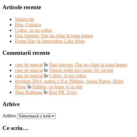
Articole recente
Smiorcaiti
Hap. Galusca
Coltuc, ia un coltuc
Dati internet. Dar nu chiar la toata lumea
Demo Day la Innovation Labs Sibiu
Comentarii recente
case de marcat
în
Dati internet. Dar nu chiar la toata lumea
case de marcat
în
Tunsul ierbii nu-i pont. Pe cuvant
case de marcat
în
Coltuc, ia un coltuc
#schiem 2014, partea a II-a: Păltiniş, Arena Platoş, Hohe
Rinne
în
Paltinis, cu bune si cu rele
Titus Raileanu
în
Best PR. Ever.
Arhive
Arhive
Ce scriu…