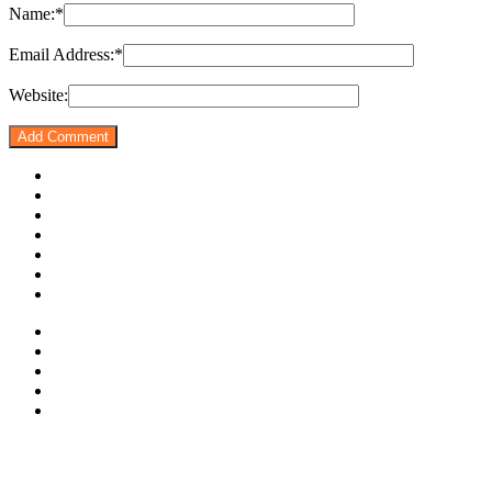
Name:
*
Email Address:
*
Website: