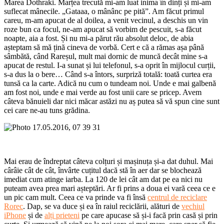
Marea Dothraki. Marțea trecută mi-am luat inima în dinți și mi-am
suflecat mânecile. „Gataaa, o mânânc pe pită”. Am făcut primul
careu, m-am apucat de al doilea, a venit vecinul, a deschis un vin
roze bun ca focul, ne-am apucat să vorbim de pescuit, s-a făcut
noapte, aia a fost. Și nu mi-a părut rău absolut deloc, de abia
așteptam să mă țină cineva de vorbă. Cert e că a rămas așa până
sâmbătă, când Rareșul, mult mai dornic de muncă decât mine s-a
apucat de restul. I-a sunat și lui telefonul, s-a oprit în mijlocul curții,
s-a dus la o bere… Când s-a întors, surpriză totală: toată curtea era
tunsă ca la carte. Adică nu cum o tundeam noi. Unde e mai galbenă
am fost noi, unde e mai verde au fost unii care se pricep. Avem
câteva bănuieli dar nici măcar astăzi nu aș putea să vă spun cine sunt
cei care ne-au tuns grădina.
Mai erau de îndreptat câteva colțuri și mașinuța și-a dat duhul. Mai
cârâie cât de cât, învârte cuțitul dacă stă în aer dar se blochează
imediat cum atinge iarba. La 120 de lei cât am dat pe ea nici nu
puteam avea prea mari așteptări. Ar fi prins a doua ei vară ceea ce e
un pic cam mult. Ceea ce va prinde va fi însă
centrul de reciclare
Rorec
. Dap, se va duce și ea în raiul reciclării, alături de
vechiul
iPhone
și de
alți prieteni
pe care apucase să și-i facă prin casă și prin