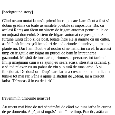
[background story]
Când ne-am mutat la casă, primul lucru pe care l-am făcut a fost să
dotăm grădina cu toate ustensilele posibile și imposibile. Ba, cu
același Rareș am făcut un sistem de irigare automat pentru tuile ce
înconjoară domeniul. Sistem de irigare automat ce presupune 3
furtune lungi cât o zi de post, legate între ele și găurite cu un cutter,
astfel încât împroașcă hectolitri de apă oriunde altundeva, numai pe
plante nu. Dar l-am făcut, e al nostru și ne mândrim cu el. În același
timp cu irigațiile am băgat un purcoi de bani în întreținerea
gazonului. Mașină de tuns iarba, trimmer, aspersoare, tot tacâmul.
Îmi și imaginam cum o să ajung eu seara acasă, stresat și cătrănit, și
o să mă relaxez cu un pahar de vin și o tură de tuns iarba. A și
funcționat. De două ori. După care iarba a crescut tot mai mult, am
tuns-o tot mai rar. Până a ajuns la stadiul de „pfoai, iar a crescut
iarba. Trăznească în ea de iarbă”.
[revenim în timpurile noastre]
Au trecut mai bine de trei săptămâni de când s-a tuns iarba în curtea
de pe domeniu. A păpat și îngrășământ între timp. Practic, arăta ca