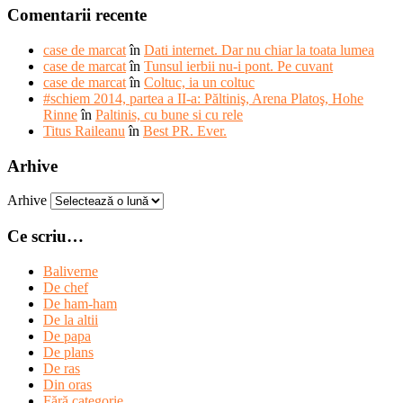
Comentarii recente
case de marcat
în
Dati internet. Dar nu chiar la toata lumea
case de marcat
în
Tunsul ierbii nu-i pont. Pe cuvant
case de marcat
în
Coltuc, ia un coltuc
#schiem 2014, partea a II-a: Păltiniş, Arena Platoş, Hohe
Rinne
în
Paltinis, cu bune si cu rele
Titus Raileanu
în
Best PR. Ever.
Arhive
Arhive
Ce scriu…
Baliverne
De chef
De ham-ham
De la altii
De papa
De plans
De ras
Din oras
Fără categorie