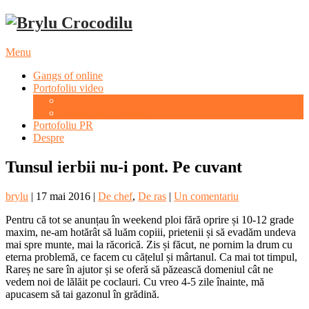
Menu
Gangs of online
Portofoliu video
Evenimente culturale
Evenimente sportive
Portofoliu PR
Despre
Tunsul ierbii nu-i pont. Pe cuvant
brylu
|
17 mai 2016
|
De chef
,
De ras
|
Un comentariu
Pentru că tot se anunțau în weekend ploi fără oprire și 10-12 grade
maxim, ne-am hotărât să luăm copiii, prietenii și să evadăm undeva
mai spre munte, mai la răcorică. Zis și făcut, ne pornim la drum cu
eterna problemă, ce facem cu cățelul și mârtanul. Ca mai tot timpul,
Rareș ne sare în ajutor și se oferă să păzească domeniul cât ne
vedem noi de lălăit pe coclauri. Cu vreo 4-5 zile înainte, mă
apucasem să tai gazonul în grădină.