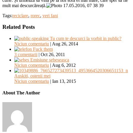
curte. Și urmează să vină pe la noi sora ei mai mare, care sper să fie
mult mai descurcăreață.
Tags:
reciclare
,
rorec
,
veri fani
Related Posts
Tu cum te descurci la vorbit in public?
Niciun comentariu
|
Aug 26, 2014
Fuck them
3 comentarii
|
Oct 26, 2011
Emisiune sebeseasca
Niciun comentariu
|
Aug 6, 2012
Auskiti, ostenii mei
Niciun comentariu
|
Ian 13, 2015
About The Author