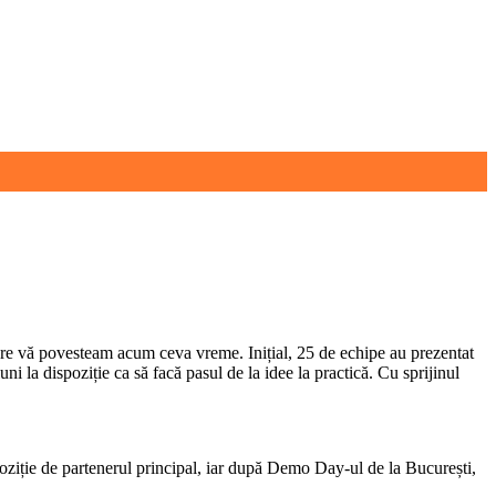
care vă povesteam acum ceva vreme. Inițial, 25 de echipe au prezentat
i la dispoziție ca să facă pasul de la idee la practică. Cu sprijinul
oziție de partenerul principal, iar după Demo Day-ul de la București,