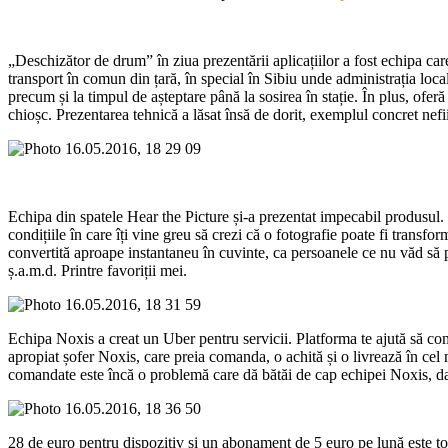
„Deschizător de drum” în ziua prezentării aplicațiilor a fost echipa car
transport în comun din țară, în special în Sibiu unde administrația local
precum și la timpul de așteptare până la sosirea în stație. În plus, ofer
chioșc. Prezentarea tehnică a lăsat însă de dorit, exemplul concret nef
Echipa din spatele Hear the Picture și-a prezentat impecabil produsul. 
condițiile în care îți vine greu să crezi că o fotografie poate fi transfo
convertită aproape instantaneu în cuvinte, ca persoanele ce nu văd să poa
ș.a.m.d. Printre favoriții mei.
Echipa Noxis a creat un Uber pentru servicii. Platforma te ajută să com
apropiat șofer Noxis, care preia comanda, o achită și o livrează în cel m
comandate este încă o problemă care dă bătăi de cap echipei Noxis, dar
28 de euro pentru dispozitiv și un abonament de 5 euro pe lună este to