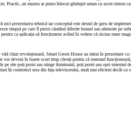
tori. Practic, un muzeu ar putea înlocui ghidajul uman cu acest sistem care
t nici prezentarea tehnică iar conceptul este destul de greu de implement
veze timpul pe care îl pierzi căutând diferite bunuri sau alimente pe raft
 pentru ca aplicația să funcționeze având în vedere că niciun mare magazi
e o văd chiar revoluționară. Smart Green House au intrat în prezentare c
ei le vor deveni în foarte scurt timp clienți pentru că sistemul funcționea
de pe site poți porni sau stinge iluminatul, poți porni sau opri sistemul 
ri îți controlezi sera din fața televizorului, mult mai eficient decât cu 