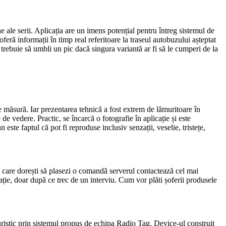
 ale serii. Aplicația are un imens potențial pentru întreg sistemul de
feră informații în timp real referitoare la traseul autobuzului așteptat
 trebuie să umbli un pic dacă singura variantă ar fi să le cumperi de la
e măsură. Iar prezentarea tehnică a fost extrem de lămuritoare în
de vedere. Practic, se încarcă o fotografie în aplicație și este
ste faptul că pot fi reproduse inclusiv senzații, veselie, tristețe,
n care dorești să plasezi o comandă serverul contactează cel mai
icație, doar după ce trec de un interviu. Cum vor plăti șoferii produsele
uristic prin sistemul propus de echipa Radio Tag. Device-ul construit