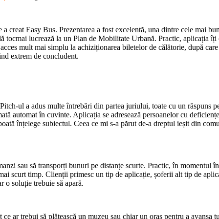
e a creat Easy Bus. Prezentarea a fost excelentă, una dintre cele mai bune
ă tocmai lucrează la un Plan de Mobilitate Urbană. Practic, aplicația îți o
ă acces mult mai simplu la achiziționarea biletelor de călătorie, după care
iind extrem de concludent.
Pitch-ul a adus multe întrebări din partea juriului, toate cu un răspuns p
rmată automat în cuvinte. Aplicația se adresează persoanelor cu deficiențe 
tă înțelege subiectul. Ceea ce mi s-a părut de-a dreptul ieșit din comun e
anzi sau să transporți bunuri pe distanțe scurte. Practic, în momentul î
ai scurt timp. Clienții primesc un tip de aplicație, șoferii alt tip de apl
 o soluție trebuie să apară.
t ce ar trebui să plătească un muzeu sau chiar un oraș pentru a avansa t