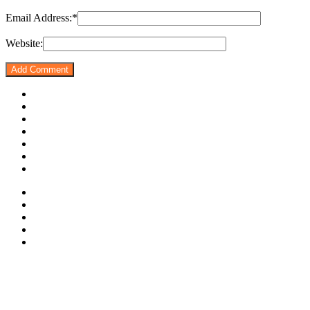
Email Address:
*
Website: