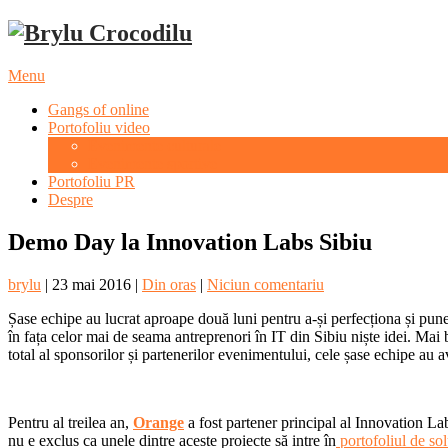
Menu
Gangs of online
Portofoliu video
Evenimente culturale
Evenimente sportive
Portofoliu PR
Despre
Demo Day la Innovation Labs Sibiu
brylu
|
23 mai 2016
|
Din oras
|
Niciun comentariu
Șase echipe au lucrat aproape două luni pentru a-și perfecționa și pun
în fața celor mai de seama antreprenori în IT din Sibiu niște idei. Mai 
total al sponsorilor și partenerilor evenimentului, cele șase echipe au a
Pentru al treilea an,
Orange
a fost partener principal al Innovation La
nu e exclus ca unele dintre aceste proiecte să intre în
portofoliul de sol