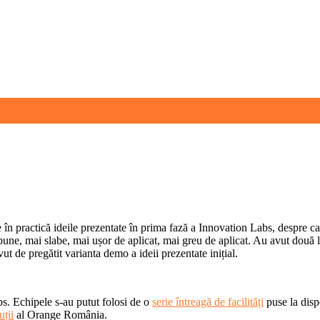
e în practică ideile prezentate în prima fază a Innovation Labs, despre 
bune, mai slabe, mai ușor de aplicat, mai greu de aplicat. Au avut două lun
vut de pregătit varianta demo a ideii prezentate inițial.
bs. Echipele s-au putut folosi de o
serie întreagă de facilități
puse la disp
uții
al Orange România.