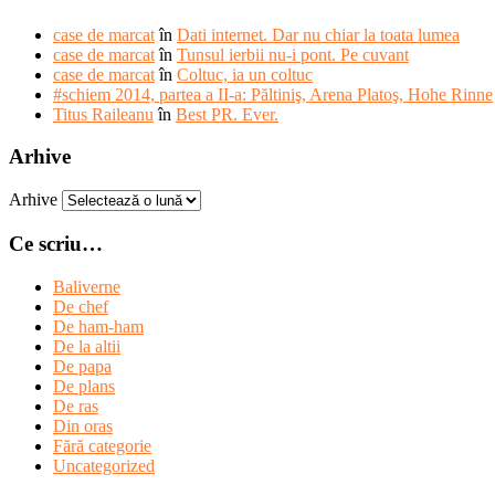
case de marcat
în
Dati internet. Dar nu chiar la toata lumea
case de marcat
în
Tunsul ierbii nu-i pont. Pe cuvant
case de marcat
în
Coltuc, ia un coltuc
#schiem 2014, partea a II-a: Păltiniş, Arena Platoş, Hohe Rinne
Titus Raileanu
în
Best PR. Ever.
Arhive
Arhive
Ce scriu…
Baliverne
De chef
De ham-ham
De la altii
De papa
De plans
De ras
Din oras
Fără categorie
Uncategorized