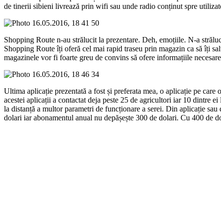
de tinerii sibieni livrează prin wifi sau unde radio conținut spre utiliza
Shopping Route n-au strălucit la prezentare. Deh, emoțiile. N-a străluci
Shopping Route îți oferă cel mai rapid traseu prin magazin ca să îți sal
magazinele vor fi foarte greu de convins să ofere informațiile necesare
Ultima aplicație prezentată a fost și preferata mea, o aplicație pe car
acestei aplicații a contactat deja peste 25 de agricultori iar 10 dintre 
la distanță a multor parametri de funcționare a serei. Din aplicație sau 
dolari iar abonamentul anual nu depășește 300 de dolari. Cu 400 de dola