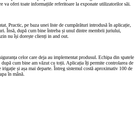
 va oferi toate informațiile referitoare la exponate utilizatorilor săi.
at. Practic, pe baza unei liste de cumpărături introdusă în aplicație,
uri. Însă, după cum bine întreba și unul dintre membrii juriului,
n nu își dorește clienți in and out.
u siguranța celor care deja au implementat produsul. Echipa din spatele
ză, după cum bine am văzut cu toții. Aplicația îți permite controlarea de
de irigație și așa mai departe. Întreg sistemul costă aproximativ 100 de
sapa în mână.