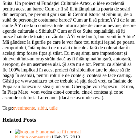
Suita. Un proiect al Fundației Culturale Artex, o idee excelentă
pentru acest an baroc.Cum ar fi să fii întâmpinat la poarta de sosiri
din aeroport, pe peronul gării sau în Centrul Istoric al Sibiului, de o
suită de personaje costumate baroc? Cum ar fi să primeÅŸti de la un
conte ÅŸi de la o contesă toate informațiile de care ai nevoie, despre
agenda culturala a Sibiului? Cum ar fi ca Suita ospitalității să îți
ureze înainte de toate, cu zâmbet ÅŸi voie bună, bun venit în Sibiu?
Mă gândesc la figurile pe care le vor face toți turiștii ieșind pe poarta
aeroportului, întâmpinați de un alai din cale afară de colorat dar în
același timp foarte fițos și stilat. Eu m-aș simți tare impresionat și
binevenit într-un oraș străin dacă aș fi întâmpinat în gară, autogară,
aeroport, de un asemenea alai. Și asta nu e tot. Pentru ca sibienii să
fie 100% implicați în acest proiect (că sibienilor tare le place să fie
băgați în seamă), pentru rolurile de conte și contesă se face casting.
Găsiți pe www.suita.ro tot ce trebuie să știți dacă vreți ca înainte de
Popa sau Ionescu să stea și un von. Gheorghe von Popescu. 18 mai,
în Piața Mare, vom vedea cine-i contele, cine-i contesa și ce se
ascunde sub fusta Loredanei (dacă se ascunde ceva).
Tags:
evenimente
,
sibiu
,
utile
Related Posts
E anormal sa fii normal
Niciun comentariu
|
Feb 25, 2013