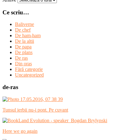
Ce scriu…
Baliverne
De chef
De ham-ham
De la altii
De papa
De plans
De ras
Din oras
Fără categorie
Uncategorized
de-ras
Tunsul ierbii nu-i pont. Pe cuvant
Here we go again