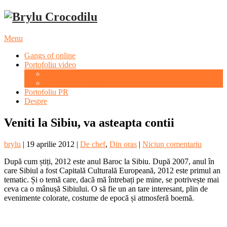
Menu
Gangs of online
Portofoliu video
Evenimente culturale
Evenimente sportive
Portofoliu PR
Despre
Veniti la Sibiu, va asteapta contii
brylu
|
19 aprilie 2012
|
De chef
,
Din oras
|
Niciun comentariu
După cum știți, 2012 este anul Baroc la Sibiu. După 2007, anul în
care Sibiul a fost Capitală Culturală Europeană, 2012 este primul an
tematic. Și o temă care, dacă mă întrebați pe mine, se potrivește mai
ceva ca o mânușă Sibiului. O să fie un an tare interesant, plin de
evenimente colorate, costume de epocă și atmosferă boemă.