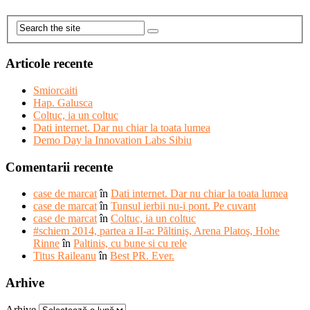
Articole recente
Smiorcaiti
Hap. Galusca
Coltuc, ia un coltuc
Dati internet. Dar nu chiar la toata lumea
Demo Day la Innovation Labs Sibiu
Comentarii recente
case de marcat
în
Dati internet. Dar nu chiar la toata lumea
case de marcat
în
Tunsul ierbii nu-i pont. Pe cuvant
case de marcat
în
Coltuc, ia un coltuc
#schiem 2014, partea a II-a: Păltiniş, Arena Platoş, Hohe
Rinne
în
Paltinis, cu bune si cu rele
Titus Raileanu
în
Best PR. Ever.
Arhive
Arhive