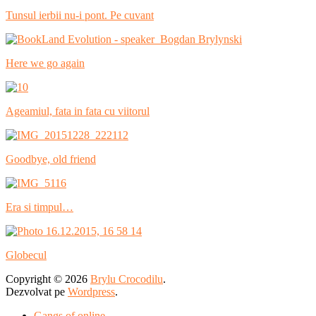
Tunsul ierbii nu-i pont. Pe cuvant
Here we go again
Ageamiul, fata in fata cu viitorul
Goodbye, old friend
Era si timpul…
Globecul
Copyright © 2026
Brylu Crocodilu
.
Dezvolvat pe
Wordpress
.
Gangs of online