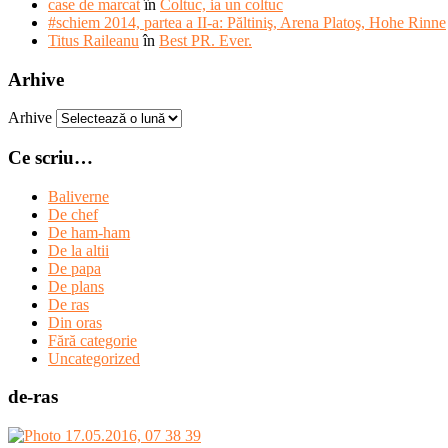
case de marcat
în
Coltuc, ia un coltuc
#schiem 2014, partea a II-a: Păltiniş, Arena Platoş, Hohe Rinne
Titus Raileanu
în
Best PR. Ever.
Arhive
Arhive
Ce scriu…
Baliverne
De chef
De ham-ham
De la altii
De papa
De plans
De ras
Din oras
Fără categorie
Uncategorized
de-ras