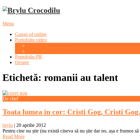
Menu
Gangs of online
Portofoliu video
Evenimente culturale
Evenimente sportive
Portofoliu PR
Despre
Etichetă: romanii au talent
De chef
Toata lumea in cor: Cristi Gog, Cristi Go
brylu
|
20 aprilie 2012
Pentru cine nu știe (nu există cineva să nu știe dar no, așa e frumos să 
Read More