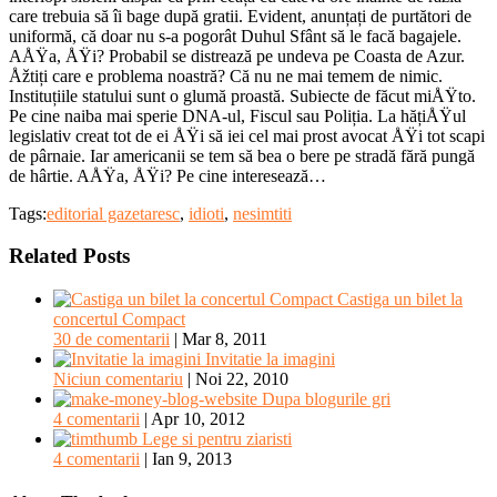
care trebuia să îi bage după gratii. Evident, anunțați de purtători de
uniformă, că doar nu s-a pogorât Duhul Sfânt să le facă bagajele.
AÅŸa, ÅŸi? Probabil se distrează pe undeva pe Coasta de Azur.
Åžtiți care e problema noastră? Că nu ne mai temem de nimic.
Instituțiile statului sunt o glumă proastă. Subiecte de făcut miÅŸto.
Pe cine naiba mai sperie DNA-ul, Fiscul sau Poliția. La hățiÅŸul
legislativ creat tot de ei ÅŸi să iei cel mai prost avocat ÅŸi tot scapi
de pârnaie. Iar americanii se tem să bea o bere pe stradă fără pungă
de hârtie. AÅŸa, ÅŸi? Pe cine interesează…
Tags:
editorial gazetaresc
,
idioti
,
nesimtiti
Related Posts
Castiga un bilet la
concertul Compact
30 de comentarii
|
Mar 8, 2011
Invitatie la imagini
Niciun comentariu
|
Noi 22, 2010
Dupa blogurile gri
4 comentarii
|
Apr 10, 2012
Lege si pentru ziaristi
4 comentarii
|
Ian 9, 2013