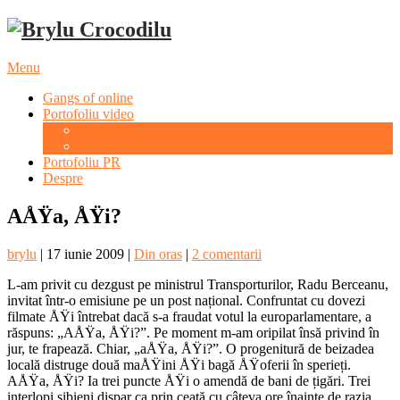
Menu
Gangs of online
Portofoliu video
Evenimente culturale
Evenimente sportive
Portofoliu PR
Despre
AÅŸa, ÅŸi?
brylu
|
17 iunie 2009
|
Din oras
|
2 comentarii
L-am privit cu dezgust pe ministrul Transporturilor, Radu Berceanu,
invitat într-o emisiune pe un post național. Confruntat cu dovezi
filmate ÅŸi întrebat dacă s-a fraudat votul la europarlamentare, a
răspuns: „AÅŸa, ÅŸi?”. Pe moment m-am oripilat însă privind în
jur, te frapează. Chiar, „aÅŸa, ÅŸi?”. O progenitură de beizadea
locală distruge două maÅŸini ÅŸi bagă ÅŸoferii în sperieți.
AÅŸa, ÅŸi? Ia trei puncte ÅŸi o amendă de bani de țigări. Trei
interlopi sibieni dispar ca prin ceață cu câteva ore înainte de razia