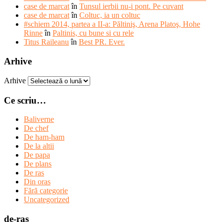
case de marcat
în
Tunsul ierbii nu-i pont. Pe cuvant
case de marcat
în
Coltuc, ia un coltuc
#schiem 2014, partea a II-a: Păltiniş, Arena Platoş, Hohe
Rinne
în
Paltinis, cu bune si cu rele
Titus Raileanu
în
Best PR. Ever.
Arhive
Arhive
Ce scriu…
Baliverne
De chef
De ham-ham
De la altii
De papa
De plans
De ras
Din oras
Fără categorie
Uncategorized
de-ras