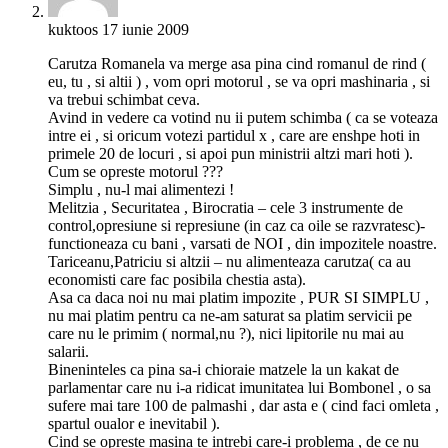
kuktoos
17 iunie 2009
Carutza Romanela va merge asa pina cind romanul de rind (
eu, tu , si altii ) , vom opri motorul , se va opri mashinaria , si
va trebui schimbat ceva.
Avind in vedere ca votind nu ii putem schimba ( ca se voteaza
intre ei , si oricum votezi partidul x , care are enshpe hoti in
primele 20 de locuri , si apoi pun ministrii altzi mari hoti ).
Cum se opreste motorul ???
Simplu , nu-l mai alimentezi !
Melitzia , Securitatea , Birocratia – cele 3 instrumente de
control,opresiune si represiune (in caz ca oile se razvratesc)-
functioneaza cu bani , varsati de NOI , din impozitele noastre.
Tariceanu,Patriciu si altzii – nu alimenteaza carutza( ca au
economisti care fac posibila chestia asta).
Asa ca daca noi nu mai platim impozite , PUR SI SIMPLU ,
nu mai platim pentru ca ne-am saturat sa platim servicii pe
care nu le primim ( normal,nu ?), nici lipitorile nu mai au
salarii.
Bineninteles ca pina sa-i chioraie matzele la un kakat de
parlamentar care nu i-a ridicat imunitatea lui Bombonel , o sa
sufere mai tare 100 de palmashi , dar asta e ( cind faci omleta ,
spartul oualor e inevitabil ).
Cind se opreste masina te intrebi care-i problema , de ce nu