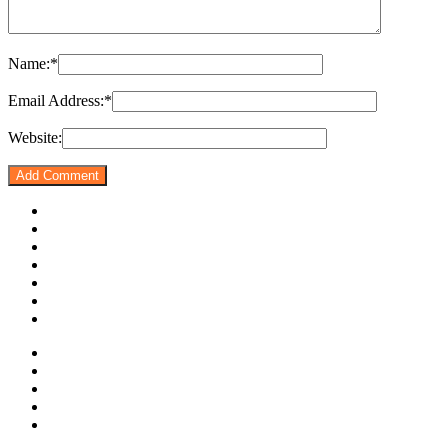
Name:
*
Email Address:
*
Website: