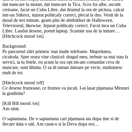
dat mancare la motan, dat mancare la Tica. Scos foi albe, ascutit
creioane, facut un Cuba Libre, dat drumul la ora de pictura, calcat
intr-un Stikeez, injurat politicaly correct, plecat la dus. Venit de la
dusul de trei minute, geam plin de abtibilduri de Halloween.
Televizorul, likewise. Injurat politicaly correct. Facut inca un Cuba
Libre. Laudat desene, pornit laptop. Scartaie usa de la intrare…
[Hitchcock mood /on].
Background:
Pe parcursul zilei primesc mai multe telefoane. Majoritatea,
cicaleala. Spre seara vine clasicul: dragul meu, trebuie sa mai stau la
servici, ia tu fetele, eu acum la ora opt mi-am comandat ceva de
mancare, sunt lihnita. O sa iti raman datoare pe vecie, multumesc
mult de tot.
[Hitchcock mood /off]
Ce desene frumoase, ce frumos va jucati. I-ai lasat pijamaua Mirunei
la gradinita?
[Kill Bill mood /on]
Am uitat.
O saptamana. De o saptamana cari pijamaua aia dupa tine si de
fiecare data o uiti. Am carat-o si la Deva dupa noi…