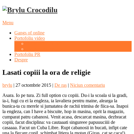
Menu
Gangs of online
Portofoliu video
Evenimente culturale
Evenimente sportive
Portofoliu PR
Despre
Lasati copiii la ora de religie
brylu
|
27 octombrie 2015
|
De ras
|
Niciun comentariu
Asara. Io pe tura. Zi full option cu copiii. Du-i la scoala si la gradi,
ia-i, fugi cu ei la engleza, ia lavaliera pentru maine, alearga la
bunica-ta cu merele si jumatatea de rachii trimisa de fiica-sa. Inapoi
la engleza, can I have a biscuite, hop in masina, oprit la magazin,
cumparat patru cabanosi. Venit acasa, descarcat masina, dezbracat
copiii, facut disciplina: va cautaaati singureee papuuuciiii de
casaaaa. Facut un Cuba Libre. Rupt cabanosii in bucati, infipt cate
una la fiecare copil, schimbat litiera la motan (Gizas, cat se caca!)