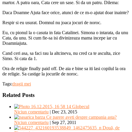
martor. A patra oara, Cata cere un sase. Si da un patru. Dilema:
Daca Doamne Ajuta face orice, atunci de ce m-o ajutat doar inainte?
Respir si eu usurat. Domnul nu joaca jocuri de noroc.
Eu, cu pionul la o casuta in fata Catalinei. Simona o intarata, da unu
Cata, da unu. Si cum fie-sa isi divinizeaza mama incepe iar cu
Doamniajuta.
Cand ceri asa, sa faci rau la altcineva, nu cred ca te asculta, zice
Simo. Si cata da 1.
Ora de religie finally paid off. De aia e bine sa iti lasi copilul la ora
de religie. Sa castige la jocurile de noroc.
Tags:
dragii mei
Related Posts
Globecul
Niciun comentariu
|
Dec 23, 2015
Ce parere aveti despre campania asta?
Niciun comentariu
|
Sep 27, 2011
Două, de