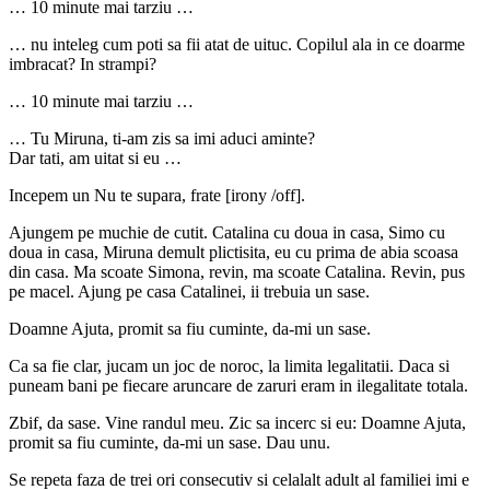
… 10 minute mai tarziu …
… nu inteleg cum poti sa fii atat de uituc. Copilul ala in ce doarme
imbracat? In strampi?
… 10 minute mai tarziu …
… Tu Miruna, ti-am zis sa imi aduci aminte?
Dar tati, am uitat si eu …
Incepem un Nu te supara, frate [irony /off].
Ajungem pe muchie de cutit. Catalina cu doua in casa, Simo cu
doua in casa, Miruna demult plictisita, eu cu prima de abia scoasa
din casa. Ma scoate Simona, revin, ma scoate Catalina. Revin, pus
pe macel. Ajung pe casa Catalinei, ii trebuia un sase.
Doamne Ajuta, promit sa fiu cuminte, da-mi un sase.
Ca sa fie clar, jucam un joc de noroc, la limita legalitatii. Daca si
puneam bani pe fiecare aruncare de zaruri eram in ilegalitate totala.
Zbif, da sase. Vine randul meu. Zic sa incerc si eu: Doamne Ajuta,
promit sa fiu cuminte, da-mi un sase. Dau unu.
Se repeta faza de trei ori consecutiv si celalalt adult al familiei imi e