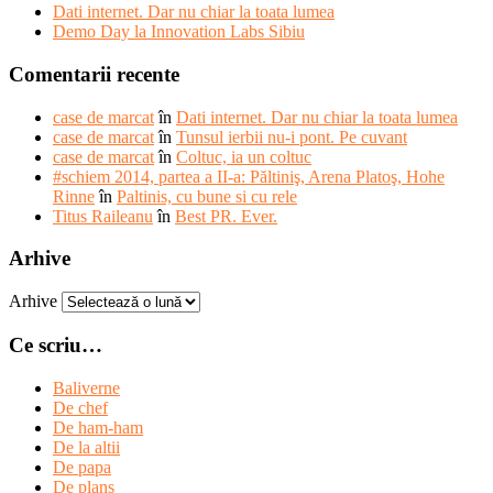
Dati internet. Dar nu chiar la toata lumea
Demo Day la Innovation Labs Sibiu
Comentarii recente
case de marcat
în
Dati internet. Dar nu chiar la toata lumea
case de marcat
în
Tunsul ierbii nu-i pont. Pe cuvant
case de marcat
în
Coltuc, ia un coltuc
#schiem 2014, partea a II-a: Păltiniş, Arena Platoş, Hohe
Rinne
în
Paltinis, cu bune si cu rele
Titus Raileanu
în
Best PR. Ever.
Arhive
Arhive
Ce scriu…
Baliverne
De chef
De ham-ham
De la altii
De papa
De plans