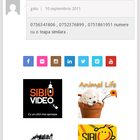
gelu
10 septembrie 2011
0756341806 , 0752376899 , 0751861951 numere
cu o teapa similara .