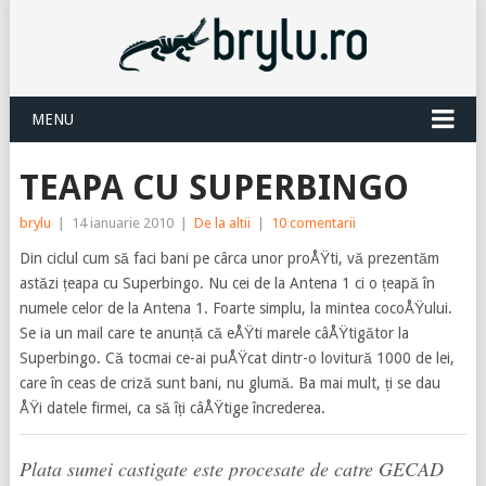
MENU
TEAPA CU SUPERBINGO
brylu
|
14 ianuarie 2010
|
De la altii
|
10 comentarii
Din ciclul cum să faci bani pe cârca unor proÅŸti, vă prezentăm
astăzi țeapa cu Superbingo. Nu cei de la Antena 1 ci o țeapă în
numele celor de la Antena 1. Foarte simplu, la mintea cocoÅŸului.
Se ia un mail care te anunță că eÅŸti marele câÅŸtigător la
Superbingo. Că tocmai ce-ai puÅŸcat dintr-o lovitură 1000 de lei,
care în ceas de criză sunt bani, nu glumă. Ba mai mult, ți se dau
ÅŸi datele firmei, ca să îți câÅŸtige încrederea.
Plata sumei castigate este procesate de catre GECAD