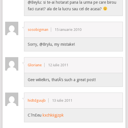
@Beylu: si te-ai hotarat pana la urma pe care birou
faci curat? ala de la lucru sau cel de acasa?
sosobigman
15 ianuarie 2010
Sorry, @Brylu, my mistake!
Gloriane
12 iulie 2011
Gee wilielkrs, thatÂ’s such a great post!
hidtdguujb
13 iulie 2011
C7nEeu
kxchkiigjzpk