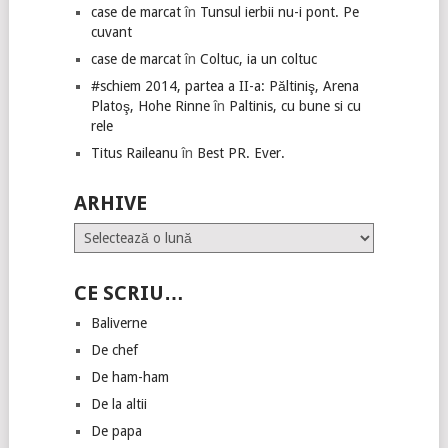
case de marcat
în
Tunsul ierbii nu-i pont. Pe
cuvant
case de marcat
în
Coltuc, ia un coltuc
#schiem 2014, partea a II-a: Păltiniş, Arena
Platoş, Hohe Rinne
în
Paltinis, cu bune si cu
rele
Titus Raileanu
în
Best PR. Ever.
ARHIVE
Arhive
CE SCRIU…
Baliverne
De chef
De ham-ham
De la altii
De papa