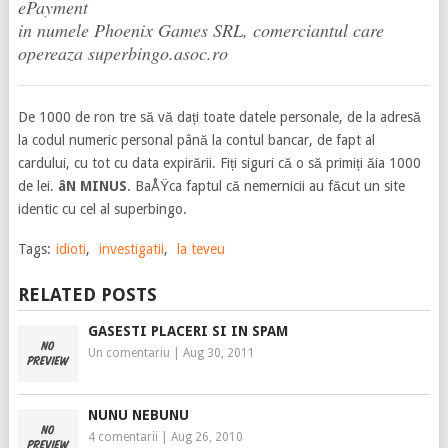
ePayment
in numele Phoenix Games SRL, comerciantul care
opereaza superbingo.asoc.ro
De 1000 de ron tre să vă dați toate datele personale, de la adresă
la codul numeric personal până la contul bancar, de fapt al
cardului, cu tot cu data expirării. Fiți siguri că o să primiți ăia 1000
de lei.
âN MINUS
. BaÅŸca faptul că nemernicii au făcut un site
identic cu cel al superbingo.
Tags:
idioti
,
investigatii
,
la teveu
RELATED POSTS
GASESTI PLACERI SI IN SPAM
Un comentariu
|
Aug 30, 2011
NUNU NEBUNU
4 comentarii
|
Aug 26, 2010